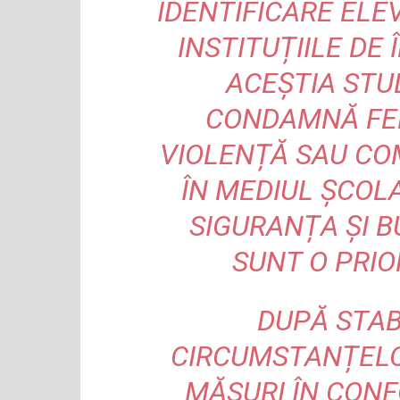
IDENTIFICARE ELEV
INSTITUȚIILE DE
ACEȘTIA STU
CONDAMNĂ FE
VIOLENȚĂ SAU C
ÎN MEDIUL ȘCOL
SIGURANȚA ȘI 
SUNT O PRIO
DUPĂ STAB
CIRCUMSTANȚELOR
MĂSURI ÎN CON