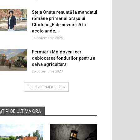
Stela Onuțu renunță la mandatul de deputat pentru a
rămâne primar al orașului
Glodeni: „Este nevoie să fii
acolo unde...
14 noiembrie 2025
Fermierii Moldoveni cer
deblocarea fondurilor pentru a
salva agricultura
25 octombrie 2023
Încărcați mai multe
ȘTIRI DE ULTIMĂ ORĂ