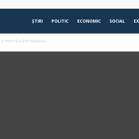
ŞTIRI
POLITIC
ECONOMIC
SOCIAL
E
: o minoră a fost bătută și...