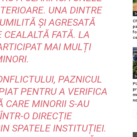
TERIOARE. UNA DINTRE
S
UMILITĂ ȘI AGRESATĂ
Ch
pa
E CEALALTĂ FATĂ. LA
fo
ce
ARTICIPAT MAI MULȚI
INORI.
NFLICTULUI, PAZNICUL
S
PU
PIAT PENTRU A VERIFICA
pr
mu
Ă CARE MINORII S-AU
no
ÎNTR-O DIRECȚIE
N SPATELE INSTITUȚIEI.