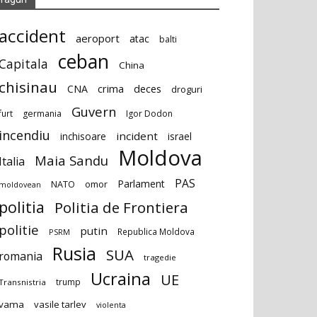
accident
aeroport
atac
balti
ceban
Capitala
China
chisinau
deces
CNA
crima
droguri
Guvern
furt
germania
Igor Dodon
incendiu
incident
inchisoare
israel
Moldova
Maia Sandu
Italia
PAS
Parlament
NATO
omor
moldovean
politia
Politia de Frontiera
politie
putin
Republica Moldova
PSRM
Rusia
SUA
romania
tragedie
Ucraina
UE
trump
Transnistria
vama
vasile tarlev
violenta