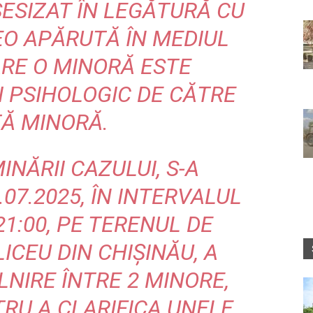
SESIZAT ÎN LEGĂTURĂ CU
EO APĂRUTĂ ÎN MEDIUL
ARE O MINORĂ ESTE
I PSIHOLOGIC DE CĂTRE
TĂ MINORĂ.
NĂRII CAZULUI, S-A
4.07.2025, ÎN INTERVALUL
1:00, PE TERENUL DE
ICEU DIN CHIȘINĂU, A
LNIRE ÎNTRE 2 MINORE,
RU A CLARIFICA UNELE