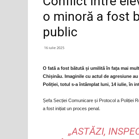
Conflict între ele
o minoră a fost b
public
16 iulie 2025
O fată a fost bătută și umilită în fața mai mul
Chișinău. Imaginile cu actul de agresiune au f
Poliției, totul s-a întâmplat luni, 14 iulie, în 
Șefa Secției Comunicare și Protocol a Poliției 
a fost inițiat un proces penal.
„ASTĂZI, INSPE