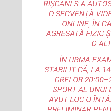
RÎȘCANI S-A AUTO
O SECVENȚĂ VID
ONLINE, ÎN C
AGRESATĂ FIZIC Ș
O AL
ÎN URMA EXAMI
STABILIT CĂ, LA 1
ORELOR 20:00–2
SPORT AL UNUI L
AVUT LOC O ÎNTÂ
PRELIMINAR PENT