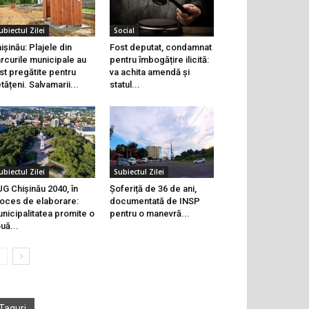
ubiectul Zilei
Social
ișinău: Plajele din
Fost deputat, condamnat
rcurile municipale au
pentru îmbogățire ilicită:
st pregătite pentru
va achita amendă și
tățeni. Salvamarii...
statul...
ubiectul Zilei
Subiectul Zilei
G Chișinău 2040, în
Șoferiță de 36 de ani,
oces de elaborare:
documentată de INSP
nicipalitatea promite o
pentru o manevră...
uă...
Taguri