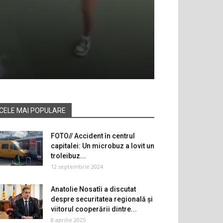
CELE MAI POPULARE
FOTO// Accident în centrul
capitalei: Un microbuz a lovit un
troleibuz...
12 septembrie 2024
Anatolie Nosatîi a discutat
despre securitatea regională și
viitorul cooperării dintre...
8 aprilie 2025