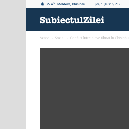
C
25.4
joi, august 6, 2026
Moldova, Chisinau
Subiectul
Acasă
Social
Conflict între eleve filmat în Chișinău
Zilei