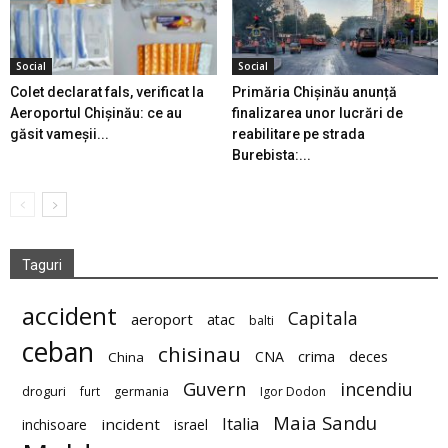
Social
Social
Colet declarat fals, verificat la
Primăria Chișinău anunță
Aeroportul Chișinău: ce au
finalizarea unor lucrări de
găsit vameșii...
reabilitare pe strada
Burebista:...
Taguri
accident
Capitala
aeroport
atac
balti
ceban
chisinau
deces
CNA
crima
China
Guvern
incendiu
droguri
furt
germania
Igor Dodon
Maia Sandu
Italia
incident
inchisoare
israel