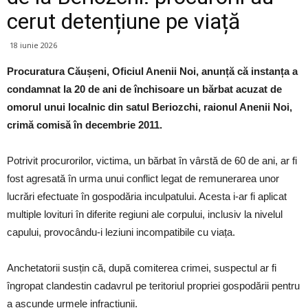
cerut detențiune pe viață
18 iunie 2026
Procuratura Căușeni, Oficiul Anenii Noi, anunță că instanța a
condamnat la 20 de ani de închisoare un bărbat acuzat de
omorul unui localnic din satul Beriozchi, raionul Anenii Noi,
crimă comisă în decembrie 2011.
Potrivit procurorilor, victima, un bărbat în vârstă de 60 de ani, ar fi
fost agresată în urma unui conflict legat de remunerarea unor
lucrări efectuate în gospodăria inculpatului. Acesta i-ar fi aplicat
multiple lovituri în diferite regiuni ale corpului, inclusiv la nivelul
capului, provocându-i leziuni incompatibile cu viața.
Anchetatorii susțin că, după comiterea crimei, suspectul ar fi
îngropat clandestin cadavrul pe teritoriul propriei gospodării pentru
a ascunde urmele infracțiunii.