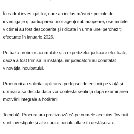
În cadrul investigațiilor, care au inclus măsuri speciale de
investigație și participarea unor agenți sub acoperire, osemintele
victimei au fost descoperite și ridicate în urma unei percheziții
efectuate în ianuarie 2026.
Pe baza probelor acumulate și a expertizelor judiciare efectuate,
cauza a fost trimisă în instanță, iar judecătorii au constatat
vinovăția inculpatului.
Procurorii au solicitat aplicarea pedepsei detențiunii pe viață și
urmează să decidă dacă vor contesta sentința după examinarea
motivării integrale a hotărârii.
Totodată, Procuratura precizează că pe numele aceluiași învinuit
sunt investigate și alte cauze penale aflate în desfășurare.