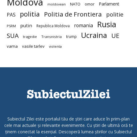
Moldova
Parlament
NATO
omor
moldovean
politia
Politia de Frontiera
politie
PAS
Rusia
romania
putin
Republica Moldova
PSRM
Ucraina
SUA
UE
trump
tragedie
Transnistria
vama
vasile tarlev
violenta
Subiectul Zilei este portalul tău de știri care aduce în prim-plan
cele mai actuale și relevante evenimente. Cu știri de ultimă oră te
ținem conectat la esențial. Descoperă lumea știrilor cu Subiectul