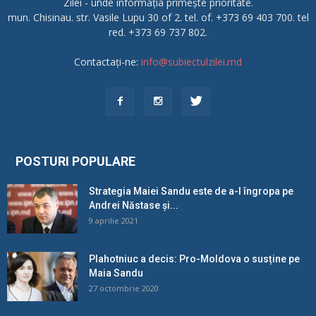
Zilei - unde informația primește prioritate.
mun. Chisinau. str. Vasile Lupu 30 of 2. tel. of. +373 69 403 700. tel
red. +373 69 737 802.
Contactați-ne:
info@subiectulzilei.md
POSTURI POPULARE
Strategia Maiei Sandu este de a-l îngropa pe
Andrei Năstase și...
9 aprilie 2021
Plahotniuc a decis: Pro-Moldova o susține pe
Maia Sandu
27 octombrie 2020