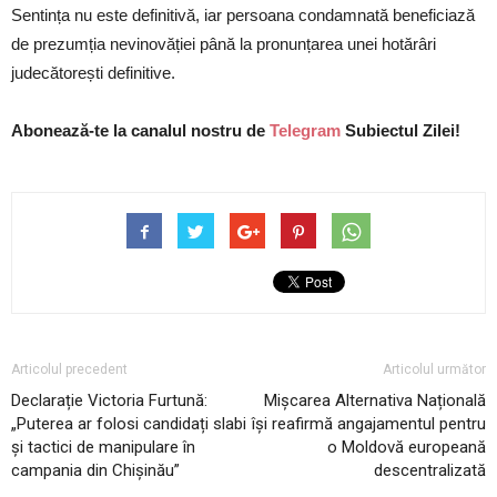
Sentința nu este definitivă, iar persoana condamnată beneficiază
de prezumția nevinovăției până la pronunțarea unei hotărâri
judecătorești definitive.
Abonează-te la canalul nostru de
Telegram
Subiectul Zilei!
Articolul precedent
Articolul următor
Declarație Victoria Furtună:
Mișcarea Alternativa Națională
„Puterea ar folosi candidați slabi
își reafirmă angajamentul pentru
și tactici de manipulare în
o Moldovă europeană
campania din Chișinău”
descentralizată