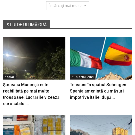
Încărcați mai multe
ȘTIRI DE ULTIMĂ ORĂ
Social
Subiectul Zilei
Șoseaua Muncești este
Tensiuni în spațiul Schengen:
reabilitată pe mai multe
Spania amenință cu măsuri
tronsoane. Lucrările vizează
împotriva Italiei după...
carosabilul...