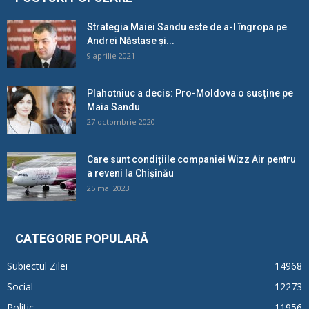
Strategia Maiei Sandu este de a-l îngropa pe
Andrei Năstase și...
9 aprilie 2021
Plahotniuc a decis: Pro-Moldova o susține pe
Maia Sandu
27 octombrie 2020
Care sunt condițiile companiei Wizz Air pentru
a reveni la Chișinău
25 mai 2023
CATEGORIE POPULARĂ
Subiectul Zilei
14968
Social
12273
Politic
11956