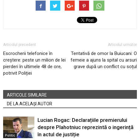
Articolul precedent
Articolul următor
Escrocherii telefonice în
Tentativă de omor la Buiucani: O
creștere: peste un milion de lei
femeie a ajuns la spital cu arsuri
pierderi în ultimele 48 de ore,
grave după un conflict cu soțul
potrivit Poliției
ARTICOLE SIMILARE
DE LA ACELAȘI AUTOR
Lucian Rogac: Declarațiile premierului
despre Plahotniuc reprezintă o ingerință
în actul de justiție
Politic