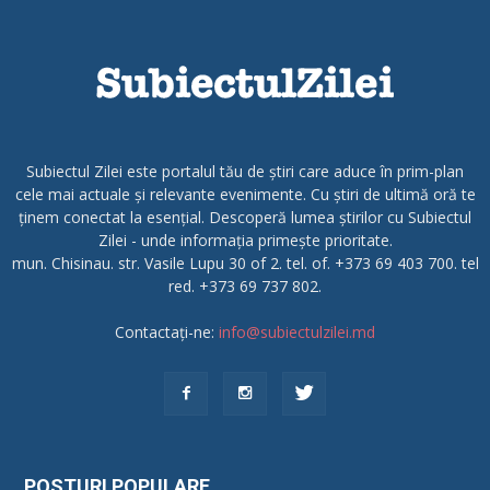
Subiectul Zilei este portalul tău de știri care aduce în prim-plan
cele mai actuale și relevante evenimente. Cu știri de ultimă oră te
ținem conectat la esențial. Descoperă lumea știrilor cu Subiectul
Zilei - unde informația primește prioritate.
mun. Chisinau. str. Vasile Lupu 30 of 2. tel. of. +373 69 403 700. tel
red. +373 69 737 802.
Contactați-ne:
info@subiectulzilei.md
POSTURI POPULARE