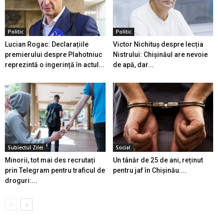
Politic
Politic
Lucian Rogac: Declarațiile
Victor Nichituș despre lecția
premierului despre Plahotniuc
Nistrului: Chișinăul are nevoie
reprezintă o ingerință în actul...
de apă, dar...
Subiectul Zilei
Social
Minorii, tot mai des recrutați
Un tânăr de 25 de ani, reținut
prin Telegram pentru traficul de
pentru jaf în Chișinău....
droguri:...