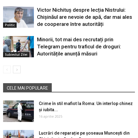
Victor Nichituș despre lecția Nistrului:
Chișinăul are nevoie de apă, dar mai ales
de cooperare între autorități
Politic
Minorii, tot mai des recrutați prin
Telegram pentru traficul de droguri:
Autoritățile anunță măsuri
Subiectul Zilei
CELE MAI POPULARE
Crime în stil mafiot la Roma: Un interlop chinez
şi iubita...
16 aprilie 2025
Lucrări de reparație pe șoseaua Muncești din