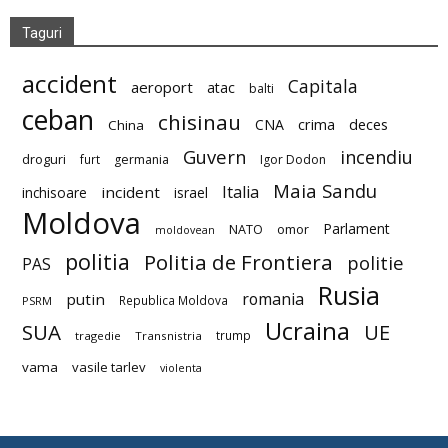
Taguri
accident
Capitala
aeroport
atac
balti
ceban
chisinau
deces
CNA
crima
China
Guvern
incendiu
droguri
furt
germania
Igor Dodon
Maia Sandu
Italia
incident
inchisoare
israel
Moldova
Parlament
NATO
omor
moldovean
politia
Politia de Frontiera
politie
PAS
Rusia
romania
putin
Republica Moldova
PSRM
Ucraina
SUA
UE
trump
tragedie
Transnistria
vama
vasile tarlev
violenta