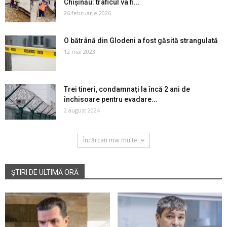
Chișinău: traficul va fi...
26 februarie 2026
O bătrână din Glodeni a fost găsită strangulată
12 mai 2023
Trei tineri, condamnați la încă 2 ani de
închisoare pentru evadare...
2 august 2024
Încărcați mai multe
ȘTIRI DE ULTIMĂ ORĂ