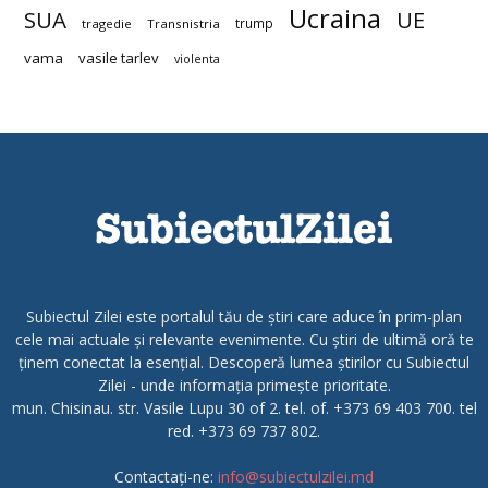
Ucraina
SUA
UE
trump
tragedie
Transnistria
vama
vasile tarlev
violenta
Subiectul Zilei este portalul tău de știri care aduce în prim-plan
cele mai actuale și relevante evenimente. Cu știri de ultimă oră te
ținem conectat la esențial. Descoperă lumea știrilor cu Subiectul
Zilei - unde informația primește prioritate.
mun. Chisinau. str. Vasile Lupu 30 of 2. tel. of. +373 69 403 700. tel
red. +373 69 737 802.
Contactați-ne:
info@subiectulzilei.md