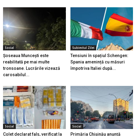
Social
Subiectul Zilei
Șoseaua Muncești este
Tensiuni în spațiul Schengen:
reabilitată pe mai multe
Spania amenință cu măsuri
tronsoane. Lucrările vizează
împotriva Italiei după...
carosabilul...
Social
Social
Colet declarat fals, verificat la
Primăria Chișinău anunță