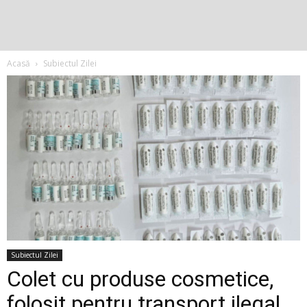
Acasă
Subiectul Zilei
Subiectul Zilei
Colet cu produse cosmetice,
folosit pentru transport ilegal