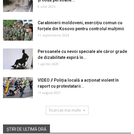
și nouă persoane...
8 iulie 2025
Carabinierii moldoveni, exercițiu comun cu
forțele din Kosovo pentru controlul mulțimii
11 septembrie 2024
Persoanele cu nevoi speciale ale căror grade
de dizabilitate expiră în...
1 aprilie 2020
VIDEO // Poliția locală a acționat violent în
raport cu protestatarii...
11 august 2021
Încărcați mai multe
ȘTIRI DE ULTIMĂ ORĂ