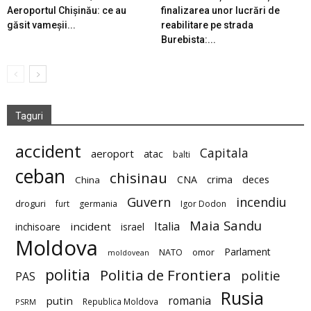
Aeroportul Chișinău: ce au
finalizarea unor lucrări de
găsit vameșii...
reabilitare pe strada
Burebista:...
Taguri
accident
Capitala
aeroport
atac
balti
ceban
chisinau
deces
CNA
crima
China
Guvern
incendiu
droguri
furt
germania
Igor Dodon
Maia Sandu
Italia
incident
inchisoare
israel
Moldova
Parlament
NATO
omor
moldovean
politia
Politia de Frontiera
politie
PAS
Rusia
romania
putin
Republica Moldova
PSRM