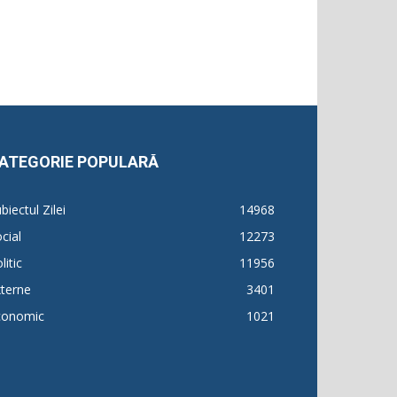
ATEGORIE POPULARĂ
biectul Zilei
14968
cial
12273
litic
11956
terne
3401
conomic
1021