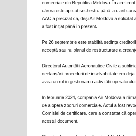
comerciale din Republica Moldova. În acel cont 
cărora este aplicat sechestru până la clarificarea
AAC a precizat că, deși Air Moldova a solicitat 
a fost inițiat până în prezent.
Pe 26 septembrie este stabilită ședința creditor
acceptă sau nu planul de restructurare a creanțe
Directorul Autorității Aeronautice Civile a sublin
declanșării procedurii de insolvabilitate era deja
avea un rol în gestionarea activității operatorului
În februarie 2024, compania Air Moldova a rămas f
de a opera zboruri comerciale. Actul a fost revo
Comisiei de certificare, care a constatat că ope
acestui document.