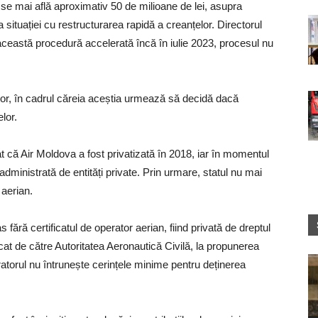
se mai află aproximativ 50 de milioane de lei, asupra
 situației cu restructurarea rapidă a creanțelor. Directorul
această procedură accelerată încă în iulie 2023, procesul nu
ilor, în cadrul căreia aceștia urmează să decidă dacă
lor.
iat că Air Moldova a fost privatizată în 2018, iar în momentul
 administrată de entități private. Prin urmare, statul nu mai
 aerian.
ără certificatul de operator aerian, fiind privată de dreptul
cat de către Autoritatea Aeronautică Civilă, la propunerea
ratorul nu întrunește cerințele minime pentru deținerea