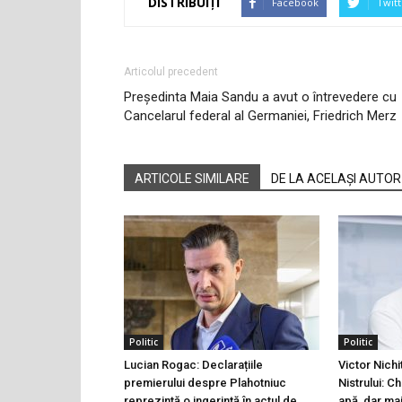
DISTRIBUIȚI
Facebook
Twitt
Articolul precedent
Președinta Maia Sandu a avut o întrevedere cu
Cancelarul federal al Germaniei, Friedrich Merz
ARTICOLE SIMILARE
DE LA ACELAȘI AUTOR
Politic
Politic
Lucian Rogac: Declarațiile
Victor Nichi
premierului despre Plahotniuc
Nistrului: C
reprezintă o ingerință în actul de
apă, dar ma