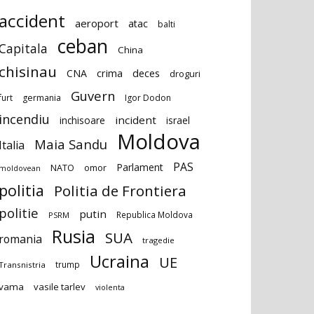
accident
aeroport
atac
balti
ceban
Capitala
China
chisinau
deces
CNA
crima
droguri
Guvern
furt
germania
Igor Dodon
incendiu
incident
inchisoare
israel
Moldova
Maia Sandu
Italia
PAS
Parlament
NATO
omor
moldovean
politia
Politia de Frontiera
politie
putin
Republica Moldova
PSRM
Rusia
SUA
romania
tragedie
Ucraina
UE
trump
Transnistria
vama
vasile tarlev
violenta