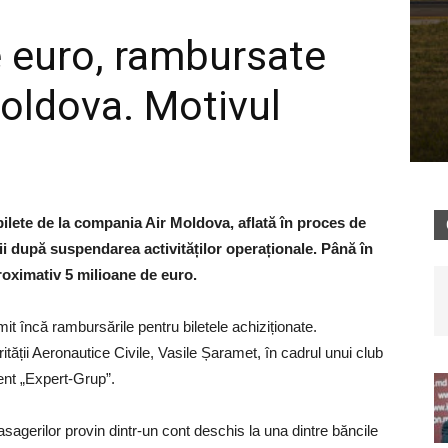
e euro, rambursate
Moldova. Motivul
bilete de la compania Air Moldova, aflată în proces de
nii după suspendarea activităților operaționale. Până în
proximativ 5 milioane de euro.
it încă rambursările pentru biletele achiziționate.
rității Aeronautice Civile, Vasile Șaramet, în cadrul unui club
ent „Expert-Grup”.
sagerilor provin dintr-un cont deschis la una dintre băncile