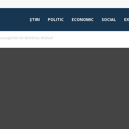
ŞTIRI
POLITIC
ECONOMIC
SOCIAL
E
pasagerilor Air Moldova. Motivul