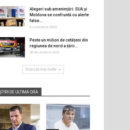
Alegeri sub amenințări: SUA și
Moldova se confruntă cu alerte
false...
6 noiembrie 2024
Peste un milion de cetățeni din
regiunea de nord a țării...
28 decembrie 2023
Încărcați mai multe
ȘTIRI DE ULTIMĂ ORĂ