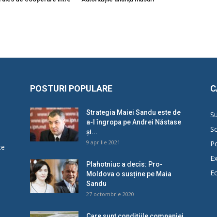
POSTURI POPULARE
C
Strategia Maiei Sandu este de
Su
a-l îngropa pe Andrei Năstase
So
și...
9 aprilie 2021
Po
ce
Ex
Plahotniuc a decis: Pro-
E
Moldova o susține pe Maia
u
Sandu
27 octombrie 2020
Care sunt condițiile companiei