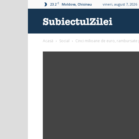
C
23.2
vineri, august 7, 2026
Moldova, Chisinau
Subiectul
Acasă
Social
Cinci milioane de euro, rambursate 
Zilei