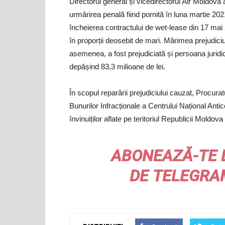
Directorul general și vicedirectorul Air Moldova au
urmărirea penală fiind pornită în luna martie 202
încheierea contractului de wet-lease din 17 mai 
în proporții deosebit de mari. Mărimea prejudiciu
asemenea, a fost prejudiciată și persoana jurid
depășind 83,3 milioane de lei.
În scopul reparării prejudiciului cauzat, Procur
Bunurilor Infracționale a Centrului Național Antic
învinuiților aflate pe teritoriul Republicii Moldov
ABONEAZĂ-TE 
DE
TELEGRA