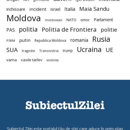
Maia Sandu
Italia
incident
inchisoare
israel
Moldova
Parlament
NATO
omor
moldovean
politia
Politia de Frontiera
politie
PAS
Rusia
romania
putin
Republica Moldova
PSRM
Ucraina
SUA
UE
trump
tragedie
Transnistria
vama
vasile tarlev
violenta
Subiectul Zilei este portalul tău de știri care aduce în prim-plan