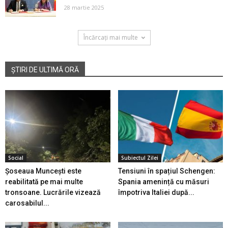
28 martie 2025
Încărcați mai multe
ȘTIRI DE ULTIMĂ ORĂ
Social
Subiectul Zilei
Șoseaua Muncești este
Tensiuni în spațiul Schengen:
reabilitată pe mai multe
Spania amenință cu măsuri
tronsoane. Lucrările vizează
împotriva Italiei după...
carosabilul...