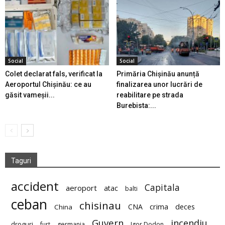
Social
Social
Colet declarat fals, verificat la
Primăria Chișinău anunță
Aeroportul Chișinău: ce au
finalizarea unor lucrări de
găsit vameșii...
reabilitare pe strada
Burebista:...
Taguri
accident
Capitala
aeroport
atac
balti
ceban
chisinau
deces
CNA
crima
China
Guvern
incendiu
droguri
furt
germania
Igor Dodon