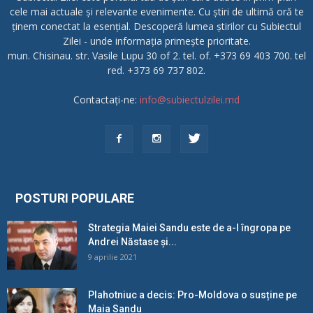
cele mai actuale și relevante evenimente. Cu știri de ultimă oră te
ținem conectat la esențial. Descoperă lumea știrilor cu Subiectul
Zilei - unde informația primește prioritate.
mun. Chisinau. str. Vasile Lupu 30 of 2. tel. of. +373 69 403 700. tel
red. +373 69 737 802.
Contactați-ne:
info@subiectulzilei.md
POSTURI POPULARE
Strategia Maiei Sandu este de a-l îngropa pe
Andrei Năstase și...
9 aprilie 2021
Plahotniuc a decis: Pro-Moldova o susține pe
Maia Sandu