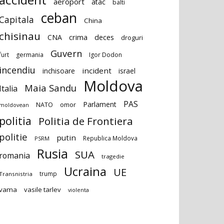
aeroport
atac
balti
ceban
Capitala
China
chisinau
deces
CNA
crima
droguri
Guvern
furt
germania
Igor Dodon
incendiu
incident
inchisoare
israel
Moldova
Maia Sandu
Italia
PAS
Parlament
NATO
omor
moldovean
politia
Politia de Frontiera
politie
putin
Republica Moldova
PSRM
Rusia
SUA
romania
tragedie
Ucraina
UE
trump
Transnistria
vama
vasile tarlev
violenta