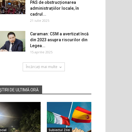
PAS de obstrucționarea
administrațiilor locale, în
cadrul...
21 iulie 2025
Caraman: CSM a avertizat încă
din 2023 asupra riscurilor din
Legea...
15 aprilie 2025
Încărcați mai multe
ȘTIRI DE ULTIMĂ ORĂ
ocial
Subiectul Zilei