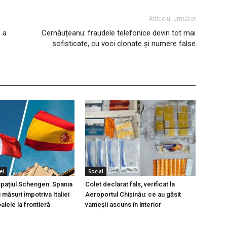
Articolul următor
 a
Cernăuțeanu: fraudele telefonice devin tot mai
sofisticate, cu voci clonate și numere false
ei
Social
 spațiul Schengen: Spania
Colet declarat fals, verificat la
măsuri împotriva Italiei
Aeroportul Chișinău: ce au găsit
lele la frontieră
vameșii ascuns în interior