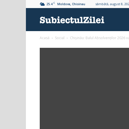
C
25.4
sâmbătă, august 8, 20
Moldova, Chisinau
Subiectul
Acasă
Social
Chișinău: Balul Absolvenților 2026 va
Zilei