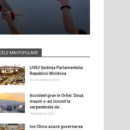
CELE MAI POPULARE
LIVE// Ședința Parlamentului
Republicii Moldova
29 decembrie 2025
Accident grav în Orhei: Două
mașini s-au ciocnit la
serpentinele de...
16 ianuarie 2025
Ion Chicu acuză guvernarea