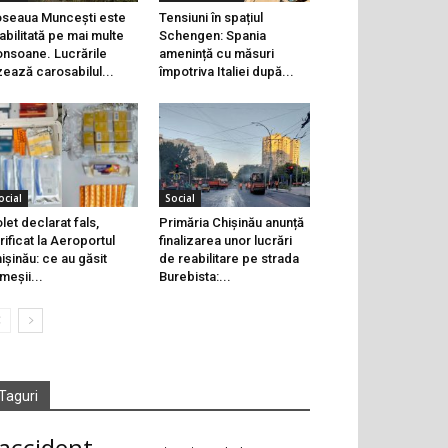
seaua Muncești este
Tensiuni în spațiul
abilitată pe mai multe
Schengen: Spania
onsoane. Lucrările
amenință cu măsuri
zează carosabilul...
împotriva Italiei după...
ocial
Social
let declarat fals,
Primăria Chișinău anunță
rificat la Aeroportul
finalizarea unor lucrări
ișinău: ce au găsit
de reabilitare pe strada
meșii...
Burebista:...
Taguri
accident