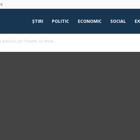
26
ŞTIRI
POLITIC
ECONOMIC
SOCIAL
E
 avea loc pe 19 iunie, cu show...