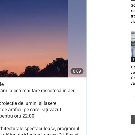
Șo
re
tr
vi
S
Co
ve
Ch
va