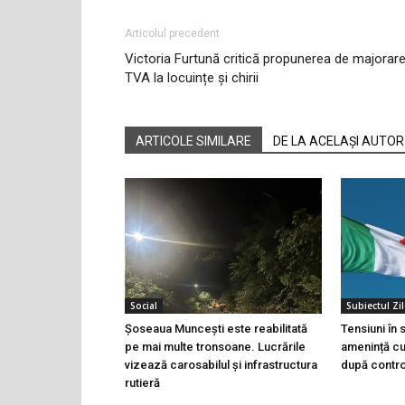
Articolul precedent
Victoria Furtună critică propunerea de majorare
TVA la locuințe și chirii
ARTICOLE SIMILARE
DE LA ACELAȘI AUTOR
Social
Subiectul Zil
Șoseaua Muncești este reabilitată
Tensiuni în
pe mai multe tronsoane. Lucrările
amenință cu 
vizează carosabilul și infrastructura
după controa
rutieră