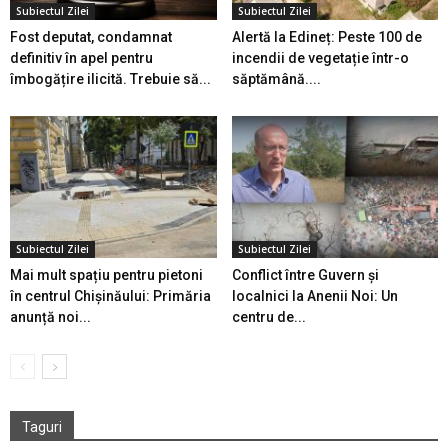
Subiectul Zilei
Subiectul Zilei
Fost deputat, condamnat
Alertă la Edineț: Peste 100 de
definitiv în apel pentru
incendii de vegetație într-o
îmbogățire ilicită. Trebuie să...
săptămână....
Subiectul Zilei
Subiectul Zilei
Mai mult spațiu pentru pietoni
Conflict între Guvern și
în centrul Chișinăului: Primăria
localnici la Anenii Noi: Un
anunță noi...
centru de...
Taguri