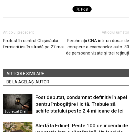
Articolul precedent
Articolul următor
Protest în centrul Chișinăului:
Percheziții CNA într-un dosar de
fermierii ies în stradă pe 27 mai
corupere a examenelor auto: 30
de persoane vizate și trei reținuți
ARTICOLE SIMILARE
DE LA ACELAȘI AUTOR
Fost deputat, condamnat definitiv în apel
pentru îmbogățire ilicită. Trebuie să
achite statului peste 2,4 milioane de lei
Subiectul Zilei
Alertă la Edineț: Peste 100 de incendii de