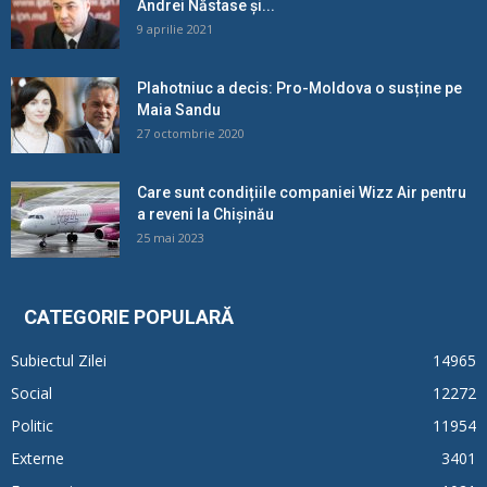
Andrei Năstase și...
9 aprilie 2021
Plahotniuc a decis: Pro-Moldova o susține pe
Maia Sandu
27 octombrie 2020
Care sunt condițiile companiei Wizz Air pentru
a reveni la Chișinău
25 mai 2023
CATEGORIE POPULARĂ
Subiectul Zilei
14965
Social
12272
Politic
11954
Externe
3401