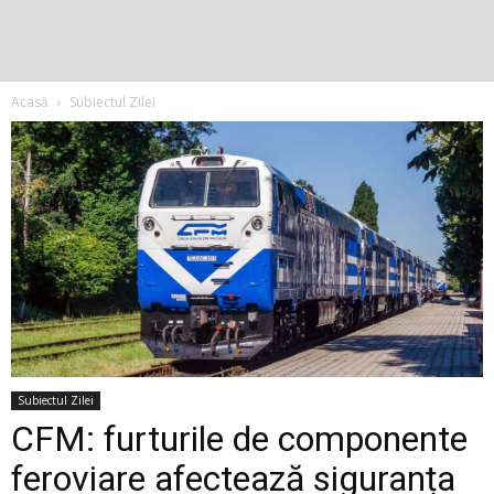
Acasă
Subiectul Zilei
Subiectul Zilei
CFM: furturile de componente
feroviare afectează siguranța