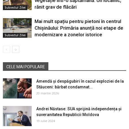
vegetație într-o săptămână. Un localnic,
rănit grav de flăcări
Subiectul Zilei
Mai mult spațiu pentru pietoni în centrul
Chișinăului: Primăria anunță noi etape de
modernizare a zonelor istorice
Subiectul Zilei
CELE MAI POPULARE
Amendă și despăgubiri în cazul exploziei de la
Stăuceni: bărbat condamnat...
20 martie 2026
Andrei Năstase: SUA sprijină independența și
suveranitatea Republicii Moldova
19 iulie 2024