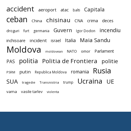
accident
Capitala
aeroport
atac
balti
ceban
chisinau
deces
CNA
crima
China
Guvern
incendiu
droguri
furt
germania
Igor Dodon
Maia Sandu
Italia
incident
inchisoare
israel
Moldova
Parlament
NATO
omor
moldovean
politia
Politia de Frontiera
politie
PAS
Rusia
romania
putin
Republica Moldova
PSRM
Ucraina
SUA
UE
trump
tragedie
Transnistria
vama
vasile tarlev
violenta