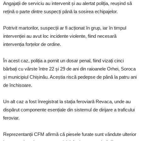
Angajații de serviciu au intervenit și au alertat poliția, reușind să
rețină o parte dintre suspecți până la sosirea echipajelor.
Potrivit martorilor, suspecții ar fi acționat în grup, iar în timpul
intervenției au avut loc incidente violente, fiind necesară
intervenția forțelor de ordine.
În acest caz, poliția a pornit un dosar penal, fiind vizați cinci
bărbați cu vârste între 22 și 29 de ani din raioanele Orhei, Soroca
și municipiul Chișinău. Aceștia riscă pedepse de până la patru ani
de închisoare.
Un alt caz a fost înregistrat la stația feroviară Revaca, unde au
dispărut componente esențiale din sistemul de dirijare a traficului
feroviar.
Reprezentanții CFM afirmă că piesele furate sunt vândute ulterior