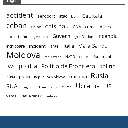
Taguri
accident
Capitala
aeroport
atac
balti
ceban
chisinau
deces
CNA
crima
China
Guvern
incendiu
droguri
furt
germania
Igor Dodon
Maia Sandu
Italia
incident
inchisoare
israel
Moldova
Parlament
NATO
omor
moldovean
politia
Politia de Frontiera
politie
PAS
Rusia
romania
putin
Republica Moldova
PSRM
Ucraina
SUA
UE
trump
tragedie
Transnistria
vama
vasile tarlev
violenta