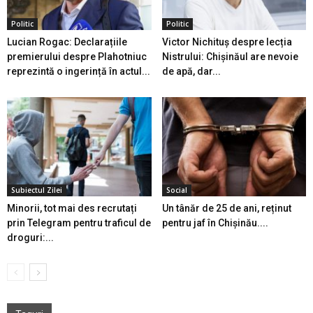
Politic
Politic
Lucian Rogac: Declarațiile
Victor Nichituș despre lecția
premierului despre Plahotniuc
Nistrului: Chișinăul are nevoie
reprezintă o ingerință în actul...
de apă, dar...
Subiectul Zilei
Social
Minorii, tot mai des recrutați
Un tânăr de 25 de ani, reținut
prin Telegram pentru traficul de
pentru jaf în Chișinău....
droguri:...