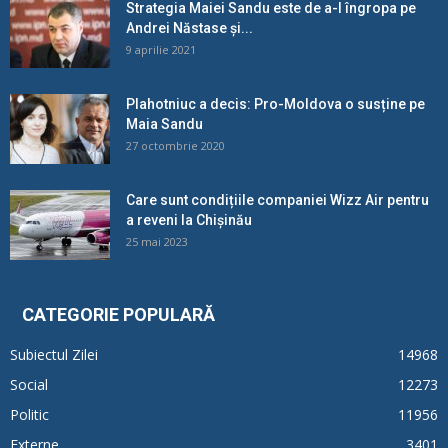
Strategia Maiei Sandu este de a-l îngropa pe
Andrei Năstase și...
9 aprilie 2021
Plahotniuc a decis: Pro-Moldova o susține pe
Maia Sandu
27 octombrie 2020
Care sunt condițiile companiei Wizz Air pentru
a reveni la Chișinău
25 mai 2023
CATEGORIE POPULARĂ
Subiectul Zilei
14968
Social
12273
Politic
11956
Externe
3401