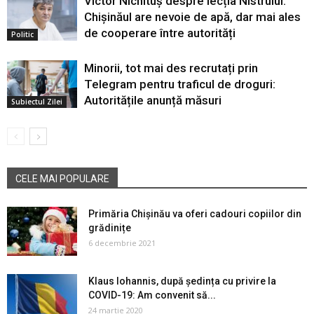
Victor Nichituș despre lecția Nistrului:
Chișinăul are nevoie de apă, dar mai ales
de cooperare între autorități
Politic
Minorii, tot mai des recrutați prin
Telegram pentru traficul de droguri:
Autoritățile anunță măsuri
Subiectul Zilei
CELE MAI POPULARE
Primăria Chișinău va oferi cadouri copiilor din
grădinițe
6 decembrie 2021
Klaus Iohannis, după ședința cu privire la
COVID-19: Am convenit să...
24 martie 2020