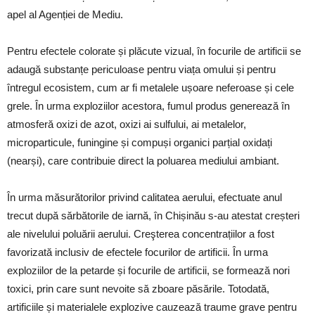
apel al Agenției de Mediu.
Pentru efectele colorate și plăcute vizual, în focurile de artificii se
adaugă substanțe periculoase pentru viața omului și pentru
întregul ecosistem, cum ar fi metalele ușoare neferoase și cele
grele. În urma exploziilor acestora, fumul produs generează în
atmosferă oxizi de azot, oxizi ai sulfului, ai metalelor,
microparticule, funingine și compuși organici parțial oxidați
(nearși), care contribuie direct la poluarea mediului ambiant.
În urma măsurătorilor privind calitatea aerului, efectuate anul
trecut după sărbătorile de iarnă, în Chișinău s-au atestat creșteri
ale nivelului poluării aerului. Creşterea concentrațiilor a fost
favorizată inclusiv de efectele focurilor de artificii. În urma
exploziilor de la petarde și focurile de artificii, se formează nori
toxici, prin care sunt nevoite să zboare păsările. Totodată,
artificiile și materialele explozive cauzează traume grave pentru