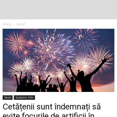
Acasă
Social
Social
Subiectul Zilei
Cetățenii sunt îndemnați să
evite focurile de artificii în