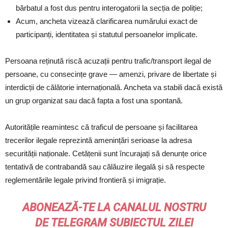
bărbatul a fost dus pentru interogatorii la secția de poliție;
Acum, ancheta vizează clarificarea numărului exact de
participanți, identitatea și statutul persoanelor implicate.
Persoana reținută riscă acuzații pentru trafic/transport ilegal de
persoane, cu consecințe grave — amenzi, privare de libertate și
interdicții de călătorie internațională. Ancheta va stabili dacă există
un grup organizat sau dacă fapta a fost una spontană.
Autoritățile reamintesc că traficul de persoane și facilitarea
trecerilor ilegale reprezintă amenințări serioase la adresa
securității naționale. Cetățenii sunt încurajați să denunțe orice
tentativă de contrabandă sau călăuzire ilegală și să respecte
reglementările legale privind frontieră și imigrație.
ABONEAZĂ-TE LA CANALUL NOSTRU
DE
TELEGRAM
SUBIECTUL ZILEI