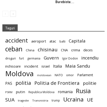
Burebista:...
Taguri
accident
Capitala
aeroport
atac
balti
ceban
chisinau
deces
CNA
crima
China
Guvern
incendiu
droguri
furt
germania
Igor Dodon
Maia Sandu
Italia
incident
inchisoare
israel
Moldova
Parlament
NATO
omor
moldovean
politia
Politia de Frontiera
politie
PAS
Rusia
romania
putin
Republica Moldova
PSRM
Ucraina
SUA
UE
trump
tragedie
Transnistria