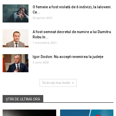
O femeie a fost violată de 6 indivizi, la Ialoveni.
Ce...
26 aprilie 2023
A fost semnat decretul de numire a lui Dumitru
Robu în...
7 octombrie 2021
Igor Dodon: Nu accept revenirea la județe
3 iunie 2020
Încărcați mai multe
ȘTIRI DE ULTIMĂ ORĂ