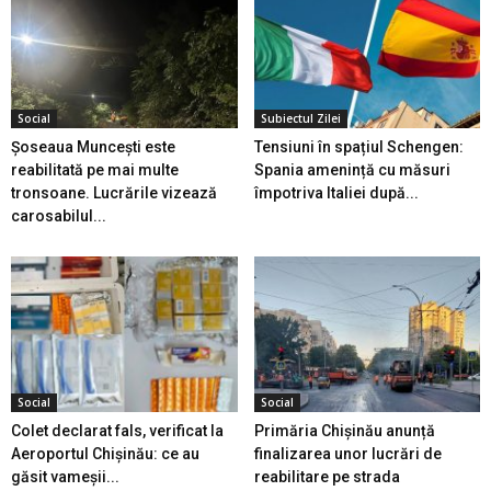
Social
Subiectul Zilei
Șoseaua Muncești este
Tensiuni în spațiul Schengen:
reabilitată pe mai multe
Spania amenință cu măsuri
tronsoane. Lucrările vizează
împotriva Italiei după...
carosabilul...
Social
Social
Colet declarat fals, verificat la
Primăria Chișinău anunță
Aeroportul Chișinău: ce au
finalizarea unor lucrări de
găsit vameșii...
reabilitare pe strada