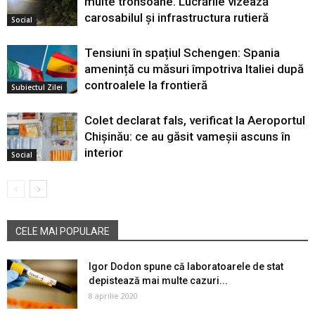
multe tronsoane. Lucrările vizează
carosabilul și infrastructura rutieră
Social
Tensiuni în spațiul Schengen: Spania
amenință cu măsuri împotriva Italiei după
controalele la frontieră
Subiectul Zilei
Colet declarat fals, verificat la Aeroportul
Chișinău: ce au găsit vameșii ascuns în
interior
Social
CELE MAI POPULARE
Igor Dodon spune că laboratoarele de stat
depistează mai multe cazuri...
8 aprilie 2020