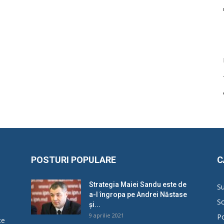
POSTURI POPULARE
C
Strategia Maiei Sandu este de
Su
a-l îngropa pe Andrei Năstase
So
și...
9 aprilie 2021
Po
ce