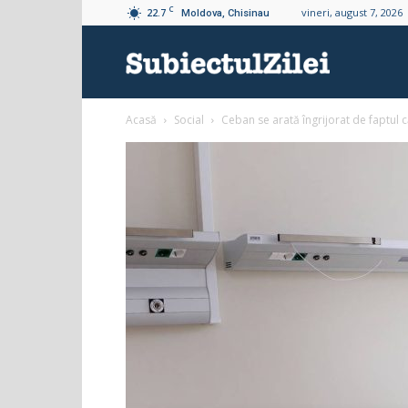
C
22.7
vineri, august 7, 2026
Moldova, Chisinau
Subiectul
Acasă
Social
Ceban se arată îngrijorat de faptul că
Zilei