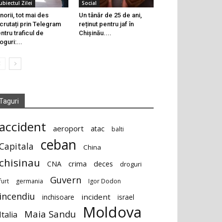
ubiectul Zilei
Social
norii, tot mai des
Un tânăr de 25 de ani,
crutați prin Telegram
reținut pentru jaf în
ntru traficul de
Chișinău....
oguri:...
Taguri
accident
aeroport
atac
balti
ceban
Capitala
China
chisinau
deces
CNA
crima
droguri
Guvern
furt
germania
Igor Dodon
incendiu
incident
inchisoare
israel
Moldova
Maia Sandu
Italia