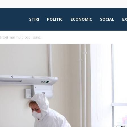
ŞTIRI
POLITIC
ECONOMIC
SOCIAL
E
 toți mai mulți copii sunt...