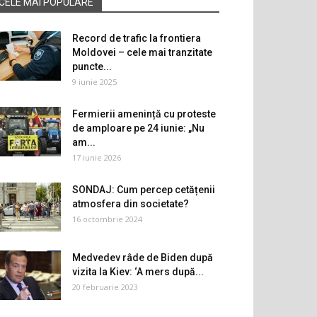
CELE MAI POPULARE
Record de trafic la frontiera
Moldovei – cele mai tranzitate
puncte...
9 iunie 2025
Fermierii amenință cu proteste
de amploare pe 24 iunie: „Nu
am...
17 iunie 2026
SONDAJ: Cum percep cetățenii
atmosfera din societate?
16 octombrie 2024
Medvedev râde de Biden după
vizita la Kiev: ‘A mers după...
20 februarie 2023