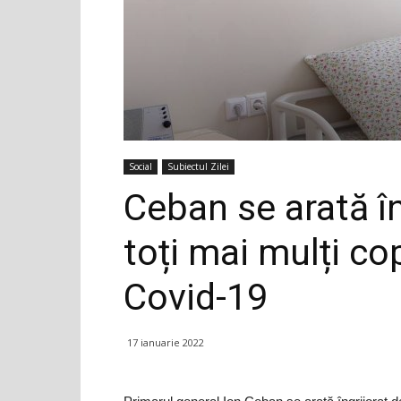
Social
Subiectul Zilei
Ceban se arată în
toți mai mulți cop
Covid-19
17 ianuarie 2022