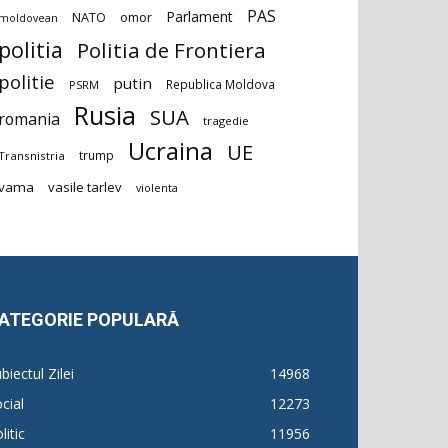
PAS
Parlament
NATO
omor
moldovean
politia
Politia de Frontiera
politie
putin
Republica Moldova
PSRM
Rusia
SUA
romania
tragedie
Ucraina
UE
trump
Transnistria
vama
vasile tarlev
violenta
ATEGORIE POPULARĂ
biectul Zilei
14968
cial
12273
litic
11956