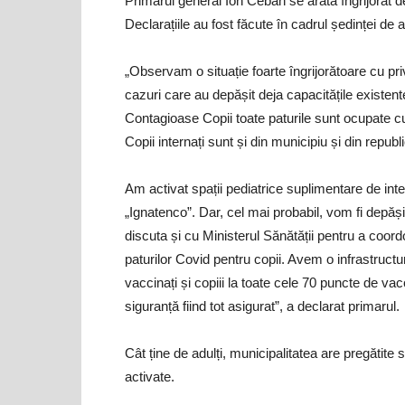
Primarul general Ion Ceban se arată îngrijorat de 
Declarațiile au fost făcute în cadrul ședinței de 
„Observam o situație foarte îngrijorătoare cu pr
cazuri care au depășit deja capacitățile existente
Contagioase Copii toate paturile sunt ocupate cu c
Copii internați sunt și din municipiu și din republ
Am activat spații pediatrice suplimentare de inte
„Ignatenco”. Dar, cel mai probabil, vom fi depăși
discuta și cu Ministerul Sănătății pentru a coordon
paturilor Covid pentru copii. Avem o infrastructu
vaccinați și copiii la toate cele 70 puncte de vac
siguranță fiind tot asigurat”, a declarat primarul.
Cât ține de adulți, municipalitatea are pregătite s
activate.