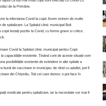
faptul că toți mai mulți copii sunt infectați cu Covid-19.
astăzi de la Primărie.
ivire la infectarea Covid la copii: Avem extrem de multe
 de spitalizare. La Spitalul clinic municipal Boli
opii testați pozitiv la Covid, cu forme grave si critice.
ică.
rnare Covid la Spitalul clinic municipal pentru Copii
 la capacitățile existente. Ținând cont de aceste situații vom
a posibilitățile existente de extindere in alte spitale a
ra bună de vaccinare in municipiu: de rând cu adultei, pot fi
cinare din Chișinău. Toți cei care doresc o pot face în
pații medicale pentru spitalizare, iar la necesitate vor mai fi