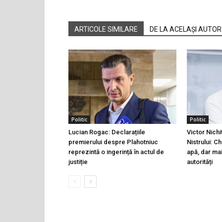
ARTICOLE SIMILARE
DE LA ACELAȘI AUTOR
Politic
Politic
Lucian Rogac: Declarațiile
Victor Nichi
premierului despre Plahotniuc
Nistrului: C
reprezintă o ingerință în actul de
apă, dar ma
justiție
autorități