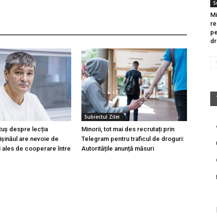
S
Mi
re
pe
dr
Subiectul Zilei
tuș despre lecția
Minorii, tot mai des recrutați prin
hișinăul are nevoie de
Telegram pentru traficul de droguri:
i ales de cooperare între
Autoritățile anunță măsuri