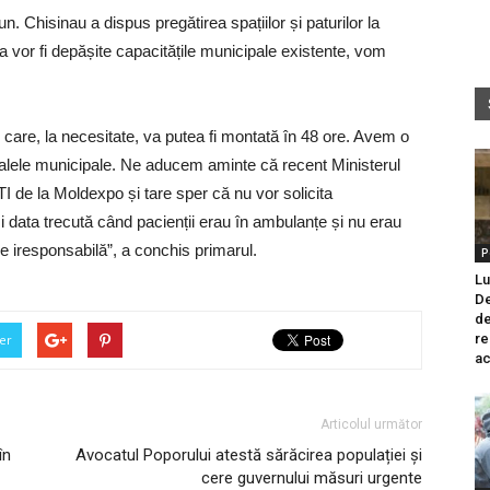
 Chisinau a dispus pregătirea spațiilor și paturilor la
vor fi depășite capacitățile municipale existente, vom
care, la necesitate, va putea fi montată în 48 ore. Avem o
italele municipale. Ne aducem aminte că recent Ministerul
TI de la Moldexpo și tare sper că nu vor solicita
i data trecută când pacienții erau în ambulanțe și nu erau
e iresponsabilă”, a conchis primarul.
P
Lu
De
de
re
er
ac
Articolul următor
în
Avocatul Poporului atestă sărăcirea populației și
cere guvernului măsuri urgente