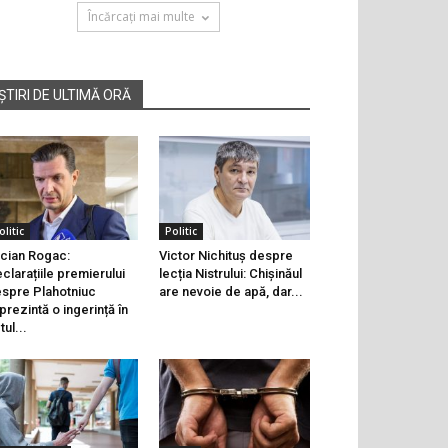
Încărcați mai multe
ȘTIRI DE ULTIMĂ ORĂ
olitic
Politic
cian Rogac:
Victor Nichituș despre
clarațiile premierului
lecția Nistrului: Chișinăul
spre Plahotniuc
are nevoie de apă, dar...
prezintă o ingerință în
tul...