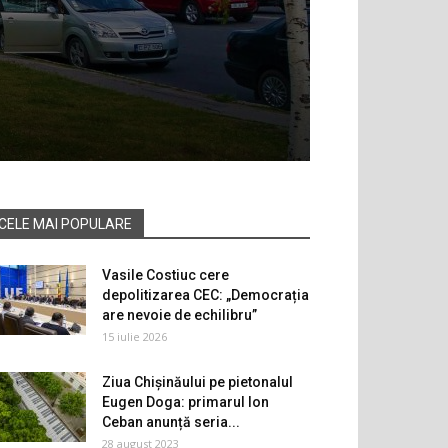
CELE MAI POPULARE
Vasile Costiuc cere
depolitizarea CEC: „Democrația
are nevoie de echilibru”
15 iulie 2026
Ziua Chișinăului pe pietonalul
Eugen Doga: primarul Ion
Ceban anunță seria...
28 august 2023