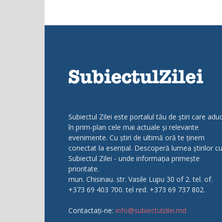
Subiectul Zilei este portalul tău de știri care adu
în prim-plan cele mai actuale și relevante
evenimente. Cu știri de ultimă oră te ținem
conectat la esențial. Descoperă lumea știrilor c
Subiectul Zilei - unde informația primește
prioritate.
mun. Chisinau. str. Vasile Lupu 30 of 2. tel. of.
+373 69 403 700. tel red. +373 69 737 802.
Contactați-ne:
info@subiectulzilei.md