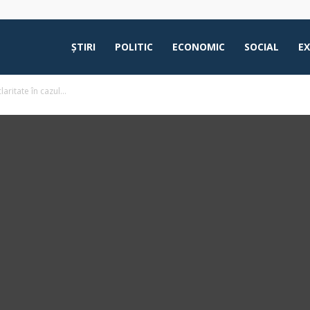
ŞTIRI
POLITIC
ECONOMIC
SOCIAL
E
aritate în cazul...