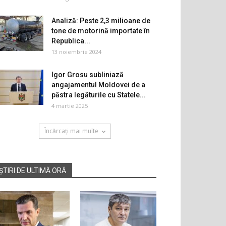
Analiză: Peste 2,3 milioane de
tone de motorină importate în
Republica...
13 noiembrie 2024
Igor Grosu subliniază
angajamentul Moldovei de a
păstra legăturile cu Statele...
4 martie 2025
Încărcați mai multe
ȘTIRI DE ULTIMĂ ORĂ