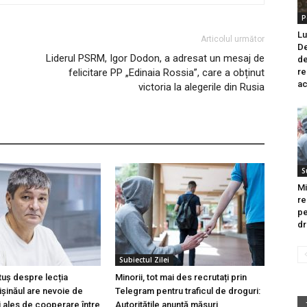
P
Lu
Articolul următor
De
Liderul PSRM, Igor Dodon, a adresat un mesaj de
de
felicitare PP „Edinaia Rossia”, care a obținut
re
ac
victoria la alegerile din Rusia
S
Mi
re
pe
dr
Subiectul Zilei
tuș despre lecția
Minorii, tot mai des recrutați prin
hișinăul are nevoie de
Telegram pentru traficul de droguri:
i ales de cooperare între
Autoritățile anunță măsuri