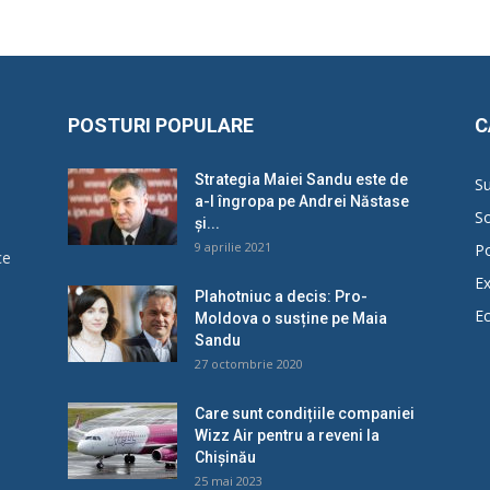
POSTURI POPULARE
C
Strategia Maiei Sandu este de
Su
a-l îngropa pe Andrei Năstase
So
și...
9 aprilie 2021
Po
ce
Ex
Plahotniuc a decis: Pro-
E
Moldova o susține pe Maia
u
Sandu
27 octombrie 2020
Care sunt condițiile companiei
Wizz Air pentru a reveni la
Chișinău
25 mai 2023