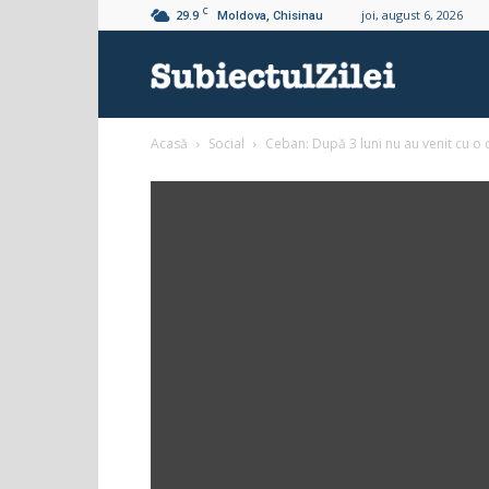
C
29.9
joi, august 6, 2026
Moldova, Chisinau
Subiectul
Acasă
Social
Ceban: După 3 luni nu au venit cu o cl
Zilei