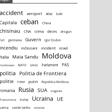
accident
aeroport
atac
balti
ceban
Capitala
China
chisinau
deces
CNA
crima
droguri
Guvern
furt
germania
Igor Dodon
incendiu
incident
inchisoare
israel
Moldova
Maia Sandu
Italia
PAS
Parlament
NATO
omor
moldovean
politia
Politia de Frontiera
politie
putin
Republica Moldova
PSRM
Rusia
SUA
romania
tragedie
Ucraina
UE
trump
Transnistria
vama
vasile tarlev
violenta