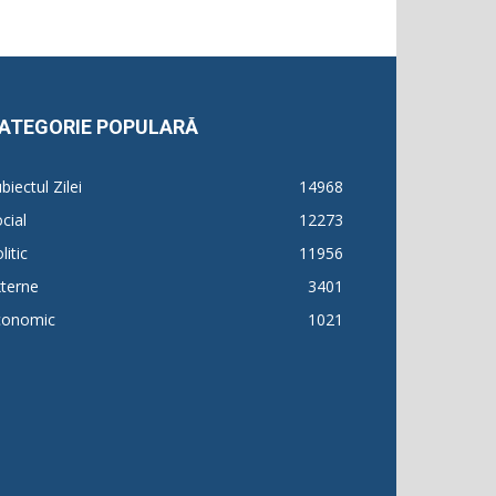
ATEGORIE POPULARĂ
biectul Zilei
14968
cial
12273
litic
11956
terne
3401
conomic
1021