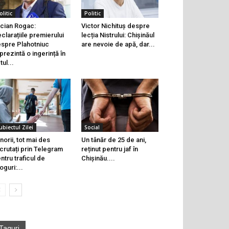
olitic
Politic
cian Rogac:
Victor Nichituș despre
clarațiile premierului
lecția Nistrului: Chișinăul
spre Plahotniuc
are nevoie de apă, dar...
prezintă o ingerință în
tul...
ubiectul Zilei
Social
norii, tot mai des
Un tânăr de 25 de ani,
crutați prin Telegram
reținut pentru jaf în
ntru traficul de
Chișinău....
oguri:...
Taguri