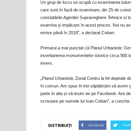
Un grup de lucru se ocupă cu examinarea tuturor 
care sunt în fază de examinare, din 25 de const
constatările Agenției Supraveghere Tehnice și to
examina și implicare în acest proces. Noi nu av
emise până în 2018”, a declarat Ceban.
Primarul a mai punctat că Planul Urbanistic Gen
inventarierea monumentelor istorice circa 900 l
invers.
„Planul Urbanistic Zonal Centru la fel depinde d
în comun. Am spus în trei săptămâni să avem g
parte în alta și să ieșim iar pe Facebook. Are d
scrisoare pe numele lui Ivan Ceban”, a conchis e
DISTRIBUIȚI
Facebook
Twitt