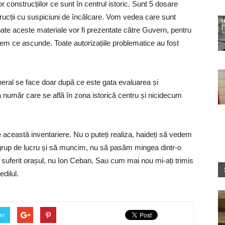
construcțiilor ce sunt în centrul istoric. Sunt 5 dosare
rucții cu suspiciuni de încălcare. Vom vedea care sunt
ate aceste materiale vor fi prezentate către Guvern, pentru
em ce ascunde. Toate autorizațiile problematice au fost
eral se face doar după ce este gata evaluarea și
a număr care se află în zona istorică centru și nicidecum
e această inventariere. Nu o puteți realiza, haideți să vedem
rup de lucru și să muncim, nu să pasăm mingea dintr-o
e suferit orașul, nu Ion Ceban. Sau cum mai nou mi-ați trimis
dilul.
er