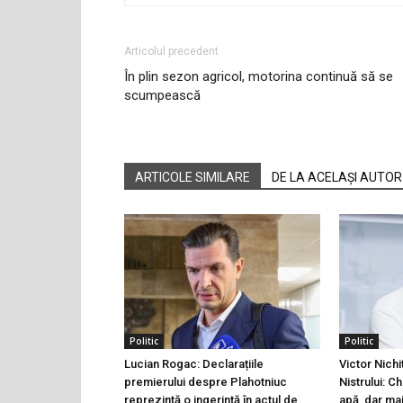
Articolul precedent
În plin sezon agricol, motorina continuă să se
scumpească
ARTICOLE SIMILARE
DE LA ACELAȘI AUTOR
Politic
Politic
Lucian Rogac: Declarațiile
Victor Nichi
premierului despre Plahotniuc
Nistrului: C
reprezintă o ingerință în actul de
apă, dar ma