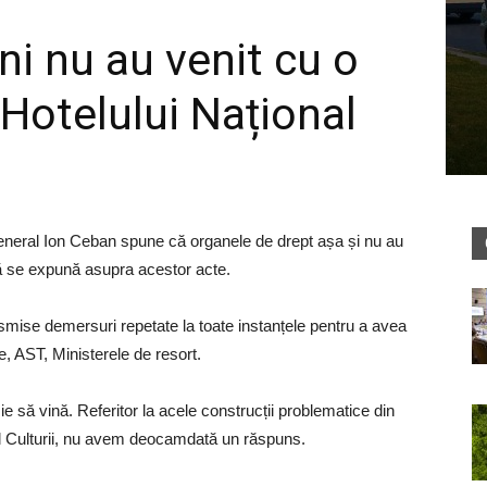
ni nu au venit cu o
l Hotelului Național
general Ion Ceban spune că organele de drept așa și nu au
să se expună asupra acestor acte.
smise demersuri repetate la toate instanțele pentru a avea
, AST, Ministerele de resort.
rzie să vină. Referitor la acele construcții problematice din
ul Culturii, nu avem deocamdată un răspuns.