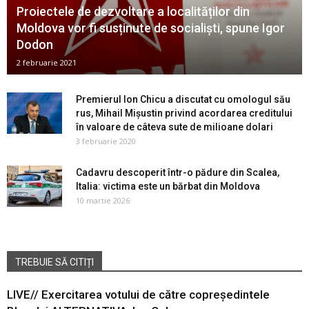
Proiectele de dezvoltare a localităților din
Moldova vor fi susținute de socialiști, spune Igor
Dodon
2 februarie 2021
Premierul Ion Chicu a discutat cu omologul său
rus, Mihail Mișustin privind acordarea creditului
în valoare de câteva sute de milioane dolari
3 februarie 2020
Cadavru descoperit într-o pădure din Scalea,
Italia: victima este un bărbat din Moldova
10 martie 2026
TREBUIE SĂ CITIȚI
LIVE// Exercitarea votului de către copreședintele