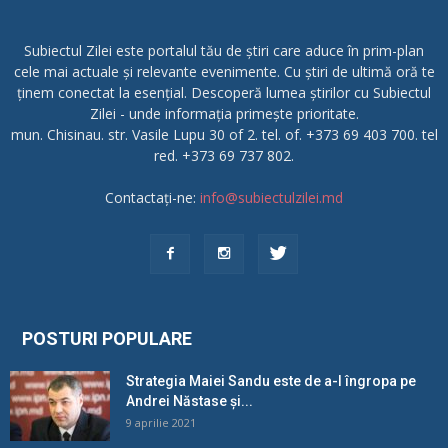
Subiectul Zilei este portalul tău de știri care aduce în prim-plan
cele mai actuale și relevante evenimente. Cu știri de ultimă oră te
ținem conectat la esențial. Descoperă lumea știrilor cu Subiectul
Zilei - unde informația primește prioritate.
mun. Chisinau. str. Vasile Lupu 30 of 2. tel. of. +373 69 403 700. tel
red. +373 69 737 802.
Contactați-ne:
info@subiectulzilei.md
POSTURI POPULARE
Strategia Maiei Sandu este de a-l îngropa pe
Andrei Năstase și...
9 aprilie 2021