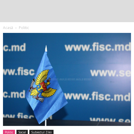
Acasă
Politic
Politic
Social
Subiectul Zilei