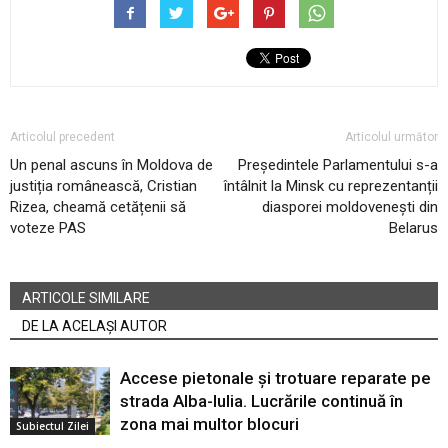
Articolul precedent
Articolul următor
Un penal ascuns în Moldova de
Președintele Parlamentului s-a
justiția românească, Cristian
întâlnit la Minsk cu reprezentanții
Rizea, cheamă cetățenii să
diasporei moldovenești din
voteze PAS
Belarus
ARTICOLE SIMILARE
DE LA ACELAȘI AUTOR
Accese pietonale și trotuare reparate pe
strada Alba-Iulia. Lucrările continuă în
zona mai multor blocuri
Subiectul Zilei