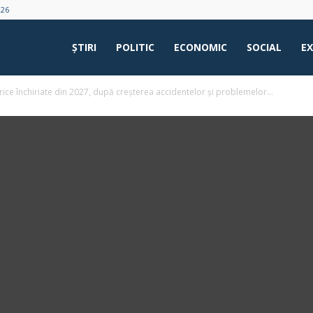
026
ŞTIRI
POLITIC
ECONOMIC
SOCIAL
E
trice închiriate din 2027, după creșterea accidentelor și problemelor...