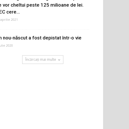
e vor cheltui peste 125 milioane de lei.
EC cere...
 aprilie 2021
n nou-născut a fost depistat într-o vie
iulie 2020
Încărcați mai multe