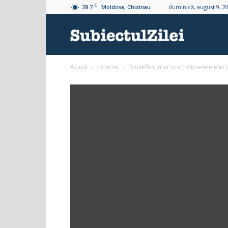
C
28.7
duminică, august 9, 2
Moldova, Chisinau
Subiectul
Acasă
Externe
Bruxelles interzice trotinetele elec
Zilei