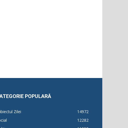
ATEGORIE POPULARĂ
biectul Zilei
14972
cial
12282