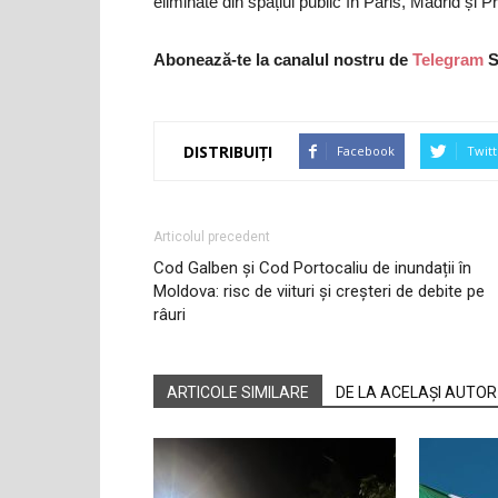
eliminate din spațiul public în Paris, Madrid și P
Abonează-te la canalul nostru de
Telegram
S
DISTRIBUIȚI
Facebook
Twitt
Articolul precedent
Cod Galben și Cod Portocaliu de inundații în
Moldova: risc de viituri și creșteri de debite pe
râuri
ARTICOLE SIMILARE
DE LA ACELAȘI AUTOR