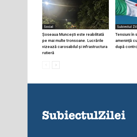
Social
Subiectul Zil
Șoseaua Muncești este reabilitată
Tensiuni în
pe mai multe tronsoane. Lucrările
amenință cu 
vizează carosabilul și infrastructura
după controa
rutieră