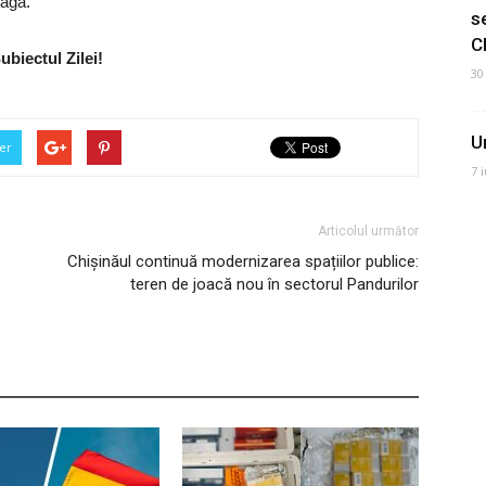
raga.
s
C
ubiectul Zilei!
30
U
er
7 
Articolul următor
Chișinăul continuă modernizarea spațiilor publice:
teren de joacă nou în sectorul Pandurilor