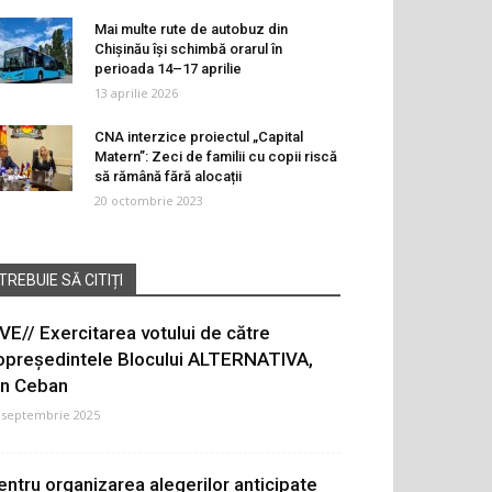
Mai multe rute de autobuz din
Chișinău își schimbă orarul în
perioada 14–17 aprilie
13 aprilie 2026
CNA interzice proiectul „Capital
Matern”: Zeci de familii cu copii riscă
să rămână fără alocații
20 octombrie 2023
TREBUIE SĂ CITIȚI
IVE// Exercitarea votului de către
opreședintele Blocului ALTERNATIVA,
on Ceban
 septembrie 2025
entru organizarea alegerilor anticipate