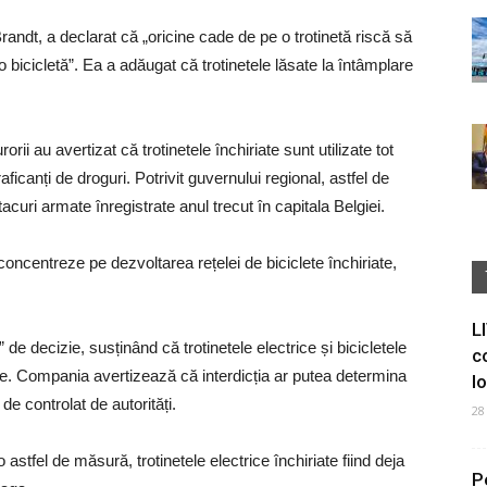
Brandt, a declarat că „oricine cade de pe o trotinetă riscă să
 bicicletă”. Ea a adăugat că trotinetele lăsate la întâmplare
rii au avertizat că trotinetele închiriate sunt utilizate tot
ficanți de droguri. Potrivit guvernului regional, astfel de
acuri armate înregistrate anul trecut în capitala Belgiei.
oncentreze pe dezvoltarea rețelei de biciclete închiriate,
L
de decizie, susținând că trotinetele electrice și bicicletele
c
ate. Compania avertizează că interdicția ar putea determina
I
 de controlat de autorități.
28
stfel de măsură, trotinetele electrice închiriate fiind deja
P