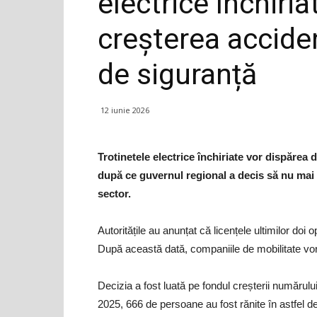
electrice închiri
creșterea accide
de siguranță
12 iunie 2026
Trotinetele electrice închiriate vor dispărea 
după ce guvernul regional a decis să nu mai 
sector.
Autoritățile au anunțat că licențele ultimilor doi o
După această dată, companiile de mobilitate vor p
Decizia a fost luată pe fondul creșterii numărului
2025, 666 de persoane au fost rănite în astfel d