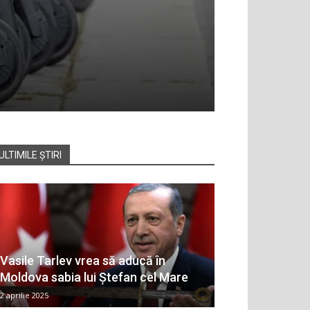
ULTIMILE ȘTIRI
Vasile Tarlev vrea să aducă în
Moldova sabia lui Ștefan cel Mare
2 aprilie 2025