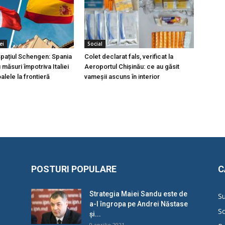
ei
Social
 spațiul Schengen: Spania
Colet declarat fals, verificat la
măsuri împotriva Italiei
Aeroportul Chișinău: ce au găsit
lele la frontieră
vameșii ascuns în interior
POSTURI POPULARE
C
Strategia Maiei Sandu este de
Su
a-l îngropa pe Andrei Năstase
So
și...
9 aprilie 2021