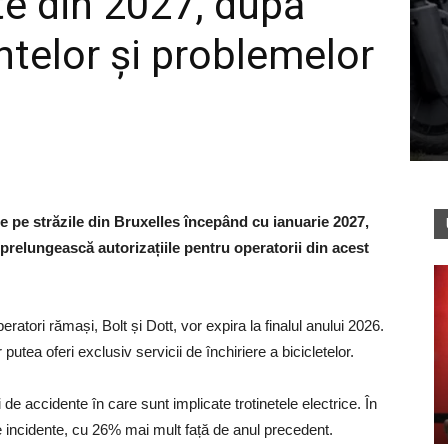
ate din 2027, după
ntelor și problemelor
de pe străzile din Bruxelles începând cu ianuarie 2027,
prelungească autorizațiile pentru operatorii din acest
peratori rămași, Bolt și Dott, vor expira la finalul anului 2026.
utea oferi exclusiv servicii de închiriere a bicicletelor.
 de accidente în care sunt implicate trotinetele electrice. În
e incidente, cu 26% mai mult față de anul precedent.