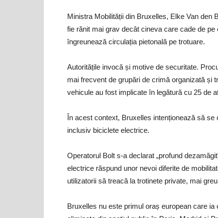
Ministra Mobilității din Bruxelles, Elke Van den 
fie rănit mai grav decât cineva care cade de pe o
îngreunează circulația pietonală pe trotuare.
Autoritățile invocă și motive de securitate. Procuro
mai frecvent de grupări de crimă organizată și tra
vehicule au fost implicate în legătură cu 25 de at
În acest context, Bruxelles intenționează să se c
inclusiv biciclete electrice.
Operatorul Bolt s-a declarat „profund dezamăgit” 
electrice răspund unor nevoi diferite de mobilit
utilizatorii să treacă la trotinete private, mai greu
Bruxelles nu este primul oraș european care ia o a