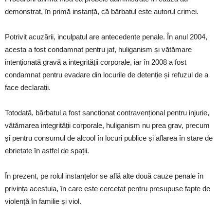
demonstrat, în primă instanță, că bărbatul este autorul crimei.
Potrivit acuzării, inculpatul are antecedente penale. În anul 2004,
acesta a fost condamnat pentru jaf, huliganism și vătămare
intenționată gravă a integrității corporale, iar în 2008 a fost
condamnat pentru evadare din locurile de detenție și refuzul de a
face declarații.
Totodată, bărbatul a fost sancționat contravențional pentru injurie,
vătămarea integrității corporale, huliganism nu prea grav, precum
și pentru consumul de alcool în locuri publice și aflarea în stare de
ebrietate în astfel de spații.
În prezent, pe rolul instanțelor se află alte două cauze penale în
privința acestuia, în care este cercetat pentru presupuse fapte de
violență în familie și viol.