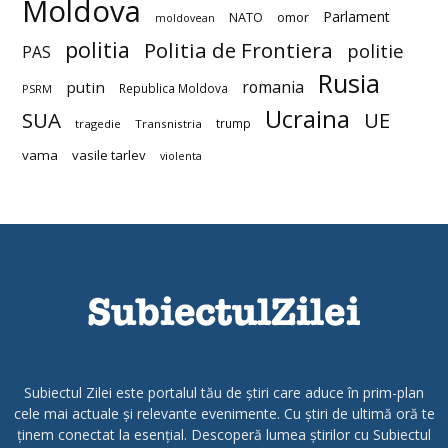
Moldova
Parlament
NATO
omor
moldovean
politia
Politia de Frontiera
politie
PAS
Rusia
romania
putin
Republica Moldova
PSRM
Ucraina
SUA
UE
trump
tragedie
Transnistria
vama
vasile tarlev
violenta
Subiectul Zilei este portalul tău de știri care aduce în prim-plan
cele mai actuale și relevante evenimente. Cu știri de ultimă oră te
ținem conectat la esențial. Descoperă lumea știrilor cu Subiectul