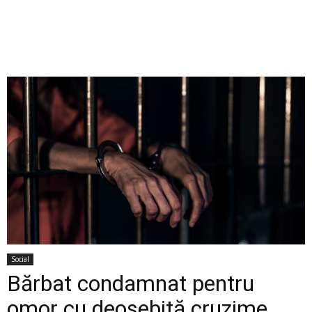
Social
Bărbat condamnat pentru
omor cu deosebită cruzime,