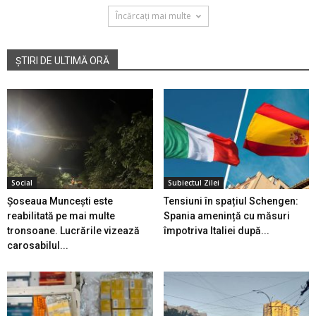
Încărcați mai multe
ȘTIRI DE ULTIMĂ ORĂ
Social
Subiectul Zilei
Șoseaua Muncești este
Tensiuni în spațiul Schengen:
reabilitată pe mai multe
Spania amenință cu măsuri
tronsoane. Lucrările vizează
împotriva Italiei după...
carosabilul...