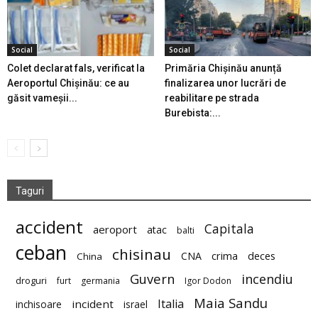
Social
Social
Colet declarat fals, verificat la
Primăria Chișinău anunță
Aeroportul Chișinău: ce au
finalizarea unor lucrări de
găsit vameșii...
reabilitare pe strada
Burebista:...
Taguri
accident
Capitala
aeroport
atac
balti
ceban
chisinau
deces
CNA
crima
China
Guvern
incendiu
droguri
furt
germania
Igor Dodon
Maia Sandu
Italia
incident
inchisoare
israel