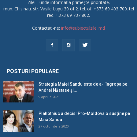
Zilei - unde informația primește prioritate.
mun. Chisinau. str. Vasile Lupu 30 of 2. tel. of. +373 69 403 700. tel
red. +373 69 737 802.
Contactați-ne:
info@subiectulzilei.md
POSTURI POPULARE
Strategia Maiei Sandu este de a-l îngropa pe
Andrei Năstase și...
9 aprilie 2021
Plahotniuc a decis: Pro-Moldova o susține pe
Maia Sandu
27 octombrie 2020