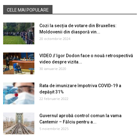
CELE MAI POPULARE
Cozi la secția de votare din Bruxelles:
Moldovenii din diasporă vin...
20 octombrie 2024
VIDEO // Igor Dodon face o nouă retrospectivă
video despre vizita...
30 ianuarie 2020
Rata de imunizare împotriva COVID-19 a
depășit 31%
22 februarie 2022
Guvernul aprobă control comun la vama
Cantemir – Fălciu pentru a...
5 noiembrie 2025