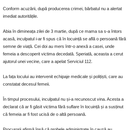
Conform acuzării, după producerea crimei, bărbatul nu a alertat
imediat autoritățile.
Abia în dimineața zilei de 3 martie, după ce mama sa s-a întors
acasă, inculpatul i-ar fi spus că în locuință se află o persoană fără
semne de viață. Cei doi au mers într-o anexă a casei, unde
femeia a descoperit victima decedată. Speriată, aceasta a cerut
ajutorul unei vecine, care a apelat Serviciul 112.
La fața locului au intervenit echipaje medicale și polițiști, care au
constatat decesul femeii.
În timpul procesului, inculpatul nu și-a recunoscut vina. Acesta a
declarat că ar fi găsit victima fără suflare în locuință și a susținut
că femeia ar fi fost ucisă de o altă persoană.
Procurorii afirmă însă că probele administrate în cauză au