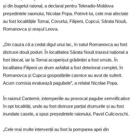
și din bugetul raional, a declarat pentru Teleradio-Moldova
președintele raionului, Nicolae Popa. Potrivit lui, cele mai afectate
au fost localitățile Tomai, Covurlui, Filipeni, Cupcui, Sărata Nouă,
Romanovca și orașul Leova.
„Din cauza că a cedat digul unui lac, în satul Romanovca au fost
distruse două poduri. În localitatea Sărata Nouă traseul național a
fost blocat, iar la Tomai acoperișul grădiniței a fost smuls. În
localitatea Filipeni un drum asfaltat a fost deteriorat complet, în
Romanovca și Cupcui gospodăriile casnice au avut de suferit.
Acum comisia evaluează pagubele”, a relatat Nicolae Popa.
În raionul Cantemir, intemperiile au provocat pagube semnificative
în opt localități, unde au fost distruse parțial drumurile și au fost
inundate casele, a spus președintele raionului, Pavel Culicovschi.
„Cele mai multe intervenții au fost la pomparea apei din