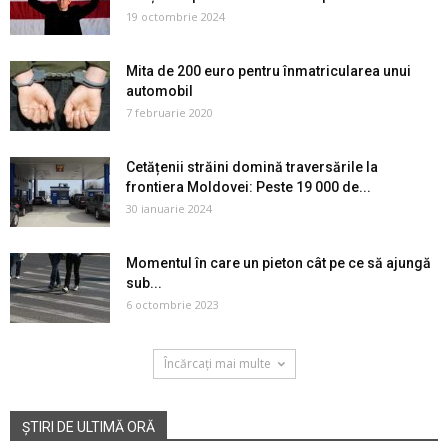
19 octombrie 2024
Mita de 200 euro pentru înmatricularea unui
automobil
7 februarie 2020
Cetățenii străini domină traversările la
frontiera Moldovei: Peste 19 000 de...
30 ianuarie 2024
Momentul în care un pieton cât pe ce să ajungă
sub...
6 octombrie 2023
Încărcați mai multe
ȘTIRI DE ULTIMĂ ORĂ