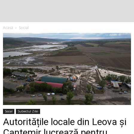
Acasă
Social
Social
Subiectul Zilei
Autoritățile locale din Leova și
Cantemir lucrează pentru