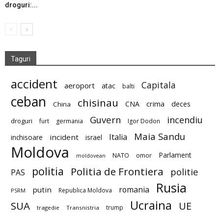
droguri:...
Taguri
accident
Capitala
aeroport
atac
balti
ceban
chisinau
deces
CNA
crima
China
Guvern
incendiu
droguri
furt
germania
Igor Dodon
Maia Sandu
Italia
incident
inchisoare
israel
Moldova
Parlament
NATO
omor
moldovean
politia
Politia de Frontiera
politie
PAS
Rusia
romania
putin
Republica Moldova
PSRM
Ucraina
SUA
UE
trump
tragedie
Transnistria