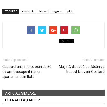
ETICHETE
cantemir
leova
pagube
ploi
Articolul precedent
Articolul următor
Cadavrul unui moldovean de 30
Mașină, distrusă de flăcări pe
de ani, descoperit într-un
traseul Ialoveni-Costești
apartament din Italia
ARTICOLE SIMILARE
DE LA ACELAȘI AUTOR