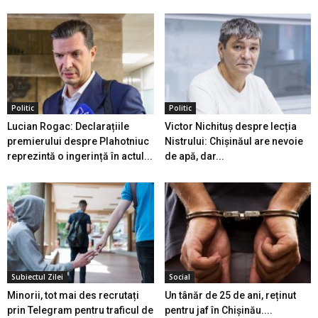
Politic
Politic
Lucian Rogac: Declarațiile
Victor Nichituș despre lecția
premierului despre Plahotniuc
Nistrului: Chișinăul are nevoie
reprezintă o ingerință în actul...
de apă, dar...
Subiectul Zilei
Social
Minorii, tot mai des recrutați
Un tânăr de 25 de ani, reținut
prin Telegram pentru traficul de
pentru jaf în Chișinău....