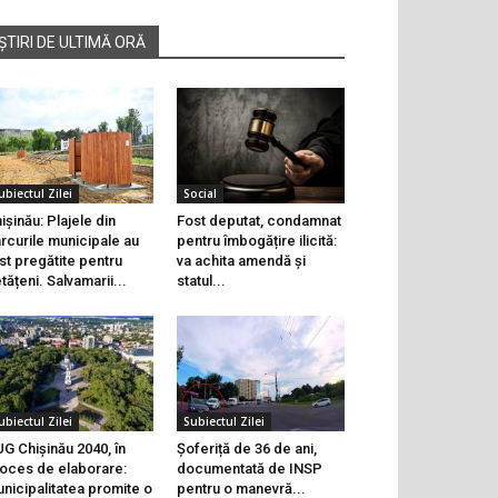
ȘTIRI DE ULTIMĂ ORĂ
ubiectul Zilei
Social
ișinău: Plajele din
Fost deputat, condamnat
rcurile municipale au
pentru îmbogățire ilicită:
st pregătite pentru
va achita amendă și
tățeni. Salvamarii...
statul...
ubiectul Zilei
Subiectul Zilei
G Chișinău 2040, în
Șoferiță de 36 de ani,
oces de elaborare:
documentată de INSP
nicipalitatea promite o
pentru o manevră...