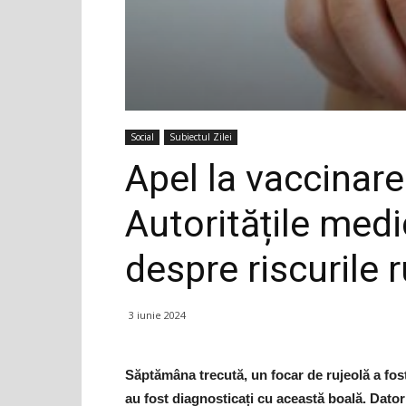
Social
Subiectul Zilei
Apel la vaccinare
Autoritățile medi
despre riscurile r
3 iunie 2024
Săptămâna trecută, un focar de rujeolă a fost 
au fost diagnosticați cu această boală. Datori