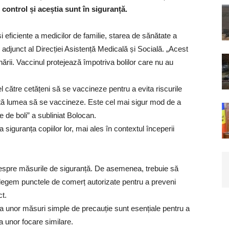
control și aceștia sunt în siguranță.
și eficiente a medicilor de familie, starea de sănătate a
l adjunct al Direcției Asistență Medicală și Socială. „Acest
ării. Vaccinul protejează împotriva bolilor care nu au
el către cetățeni să se vaccineze pentru a evita riscurile
tă lumea să se vaccineze. Este cel mai sigur mod de a
e de boli” a subliniat Bolocan.
 la siguranța copiilor lor, mai ales în contextul începerii
i despre măsurile de siguranță. De asemenea, trebuie să
alegem punctele de comerț autorizate pentru a preveni
ct.
ea unor măsuri simple de precauție sunt esențiale pentru a
ia unor focare similare.