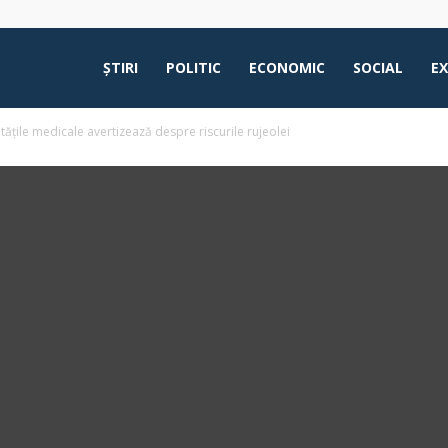
ŞTIRI
POLITIC
ECONOMIC
SOCIAL
E
itățile medicale avertizează despre riscurile rujeolei