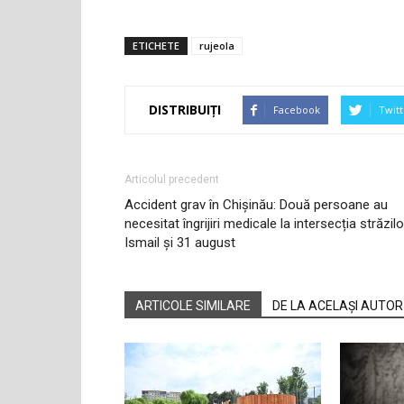
ETICHETE
rujeola
DISTRIBUIȚI
Facebook
Twitt
Articolul precedent
Accident grav în Chișinău: Două persoane au
necesitat îngrijiri medicale la intersecția străzilo
Ismail și 31 august
ARTICOLE SIMILARE
DE LA ACELAȘI AUTOR