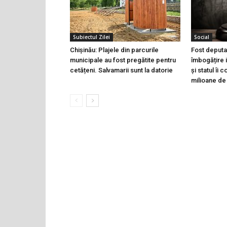
Subiectul Zilei
Social
Chișinău: Plajele din parcurile
Fost deputa
municipale au fost pregătite pentru
îmbogățire i
cetățeni. Salvamarii sunt la datorie
și statul îi
milioane de 