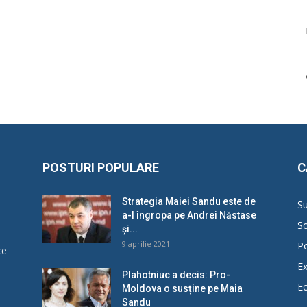
POSTURI POPULARE
C
Strategia Maiei Sandu este de
Su
a-l îngropa pe Andrei Năstase
So
și...
9 aprilie 2021
Po
ce
Ex
Plahotniuc a decis: Pro-
E
Moldova o susține pe Maia
u
Sandu