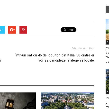
er
S
Ch
Articolul următor
pa
Într-un sat cu 46 de locuitori din Italia, 30 dintre ei
fo
r
vor să candideze la alegerile locale
ce
S
PU
pr
mu