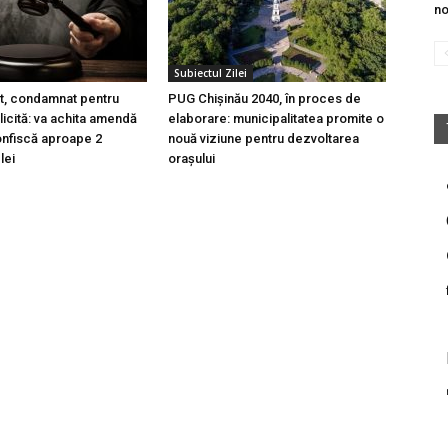
no
Subiectul Zilei
t, condamnat pentru
PUG Chișinău 2040, în proces de
licită: va achita amendă
elaborare: municipalitatea promite o
 confiscă aproape 2
nouă viziune pentru dezvoltarea
lei
orașului