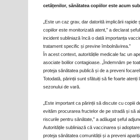
cetățenilor, sănătatea copiilor este acum sub 
„Este un caz grav, dar datorită implicării rapide 
copiilor este monitorizată atent,” a declarat șefu
incident subliniază încă o dată importanța vaccin
tratament specific și previne îmbolnăvirea.”
În acest context, autoritățile medicale fac un ap
asociate bolilor contagioase. „Îndemnăm pe toa
proteja sănătatea publică și de a preveni focarel
Totodată, părinții sunt sfătuiți să fie foarte atenți
sezonului de vară.
„Este important ca părinții să discute cu copii
evităm procurarea fructelor de pe stradă și să 
riscurile pentru sănătate,” a adăugat șeful adjun
Autoritățile subliniază că vaccinarea și adoptar
proteja sănătatea comunității și a preveni apariț