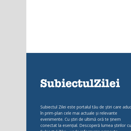
Subiectul Zilei este portalul tău de știri care adu
în prim-plan cele mai actuale și relevante
evenimente. Cu știri de ultimă oră te ținem
conectat la esențial. Descoperă lumea știrilor c