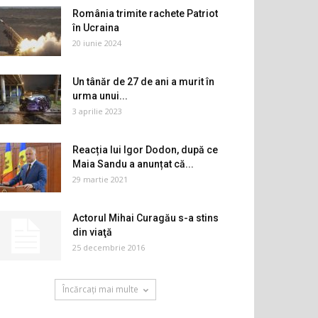
România trimite rachete Patriot
în Ucraina
20 iunie 2024
Un tânăr de 27 de ani a murit în
urma unui...
3 aprilie 2023
Reacția lui Igor Dodon, după ce
Maia Sandu a anunțat că...
29 martie 2021
Actorul Mihai Curagău s-a stins
din viaţă
25 decembrie 2016
Încărcați mai multe