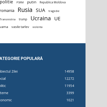
politie
putin
Republica Moldova
PSRM
Rusia
SUA
romania
tragedie
Ucraina
UE
trump
Transnistria
vama
vasile tarlev
violenta
ATEGORIE POPULARĂ
biectul Zilei
14958
cial
12272
litic
11954
terne
3399
conomic
1021