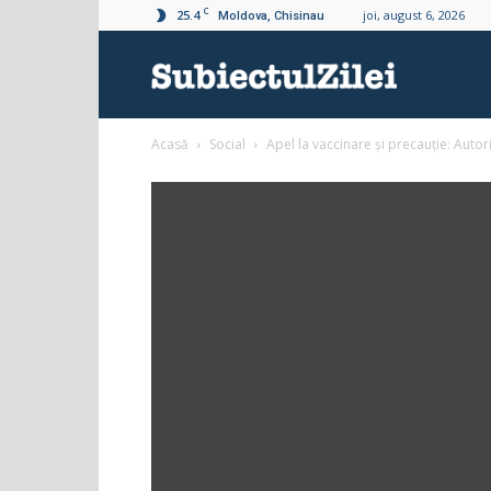
C
25.4
joi, august 6, 2026
Moldova, Chisinau
Subiectul
Acasă
Social
Apel la vaccinare și precauție: Autor
Zilei