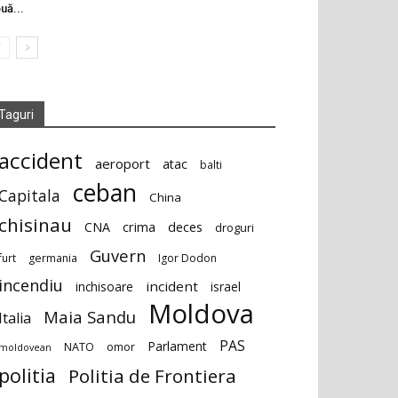
uă...
Taguri
accident
aeroport
atac
balti
ceban
Capitala
China
chisinau
deces
CNA
crima
droguri
Guvern
furt
germania
Igor Dodon
incendiu
incident
inchisoare
israel
Moldova
Maia Sandu
Italia
PAS
Parlament
NATO
omor
moldovean
politia
Politia de Frontiera