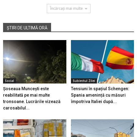
Încărcați mai multe
ȘTIRI DE ULTIMĂ ORĂ
Social
Subiectul Zilei
Șoseaua Muncești este
Tensiuni în spațiul Schengen:
reabilitată pe mai multe
Spania amenință cu măsuri
tronsoane. Lucrările vizează
împotriva Italiei după...
carosabilul...