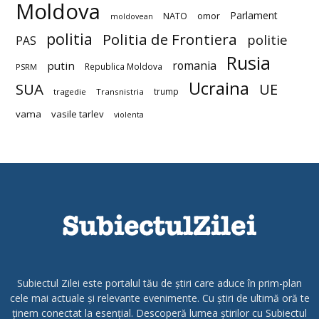
Moldova
Parlament
NATO
omor
moldovean
politia
Politia de Frontiera
politie
PAS
Rusia
romania
putin
Republica Moldova
PSRM
Ucraina
SUA
UE
trump
tragedie
Transnistria
vama
vasile tarlev
violenta
Subiectul Zilei este portalul tău de știri care aduce în prim-plan
cele mai actuale și relevante evenimente. Cu știri de ultimă oră te
ținem conectat la esențial. Descoperă lumea știrilor cu Subiectul