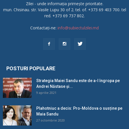
Zilei - unde informația primește prioritate.
mun. Chisinau. str. Vasile Lupu 30 of 2. tel. of. +373 69 403 700. tel
red. +373 69 737 802.
Contactați-ne:
info@subiectulzilei.md
POSTURI POPULARE
Strategia Maiei Sandu este de a-l îngropa pe
Andrei Năstase și...
9 aprilie 2021
Plahotniuc a decis: Pro-Moldova o susține pe
Maia Sandu
27 octombrie 2020