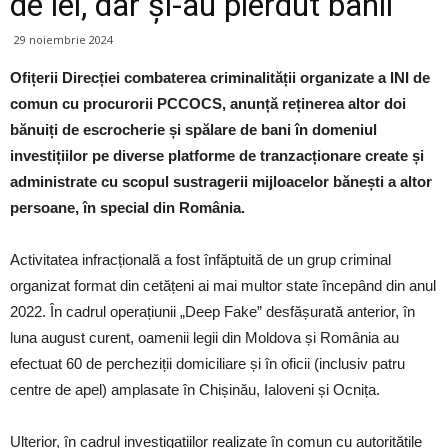
de lei, dar și-au pierdut banii
29 noiembrie 2024
Ofițerii Direcției combaterea criminalității organizate a INI de
comun cu procurorii PCCOCS, anunță reținerea altor doi
bănuiți de escrocherie și spălare de bani în domeniul
investițiilor pe diverse platforme de tranzacționare create și
administrate cu scopul sustragerii mijloacelor bănești a altor
persoane, în special din România.
Activitatea infracțională a fost înfăptuită de un grup criminal
organizat format din cetățeni ai mai multor state începând din anul
2022. În cadrul operațiunii „Deep Fake” desfășurată anterior, în
luna august curent, oamenii legii din Moldova și România au
efectuat 60 de percheziții domiciliare și în oficii (inclusiv patru
centre de apel) amplasate în Chișinău, Ialoveni și Ocnița.
Ulterior, în cadrul investigațiilor realizate în comun cu autoritățile