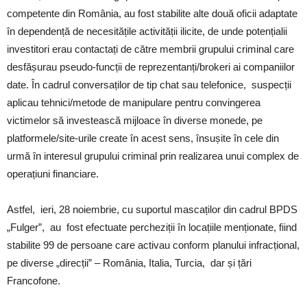
competente din România, au fost stabilite alte două oficii adaptate
în dependență de necesitățile activității ilicite, de unde potențialii
investitori erau contactați de către membrii grupului criminal care
desfășurau pseudo-funcții de reprezentanți/brokeri ai companiilor
date. În cadrul conversaților de tip chat sau telefonice, suspecții
aplicau tehnici/metode de manipulare pentru convingerea
victimelor să investească mijloace în diverse monede, pe
platformele/site-urile create în acest sens, însușite în cele din
urmă în interesul grupului criminal prin realizarea unui complex de
operațiuni financiare.
Astfel, ieri, 28 noiembrie, cu suportul mascaților din cadrul BPDS
„Fulger”, au fost efectuate percheziții în locațiile menționate, fiind
stabilite 99 de persoane care activau conform planului infracțional,
pe diverse „direcții” – România, Italia, Turcia, dar și țări
Francofone.