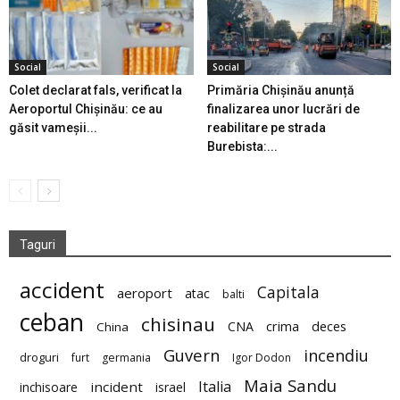
Social
Social
Colet declarat fals, verificat la
Primăria Chișinău anunță
Aeroportul Chișinău: ce au
finalizarea unor lucrări de
găsit vameșii...
reabilitare pe strada
Burebista:...
Taguri
accident
Capitala
aeroport
atac
balti
ceban
chisinau
deces
CNA
crima
China
Guvern
incendiu
droguri
furt
germania
Igor Dodon
Maia Sandu
Italia
incident
inchisoare
israel