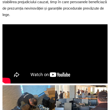
stabilirea prejudiciului cauzat, timp în care persoanele beneficiază
de prezumția nevinovăției și garanțiile procedurale prevăzute de
lege.