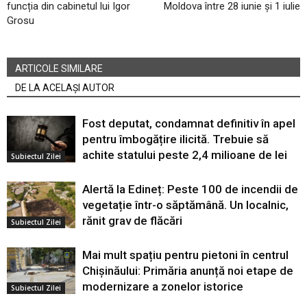
funcția din cabinetul lui Igor
Moldova între 28 iunie și 1 iulie
Grosu
ARTICOLE SIMILARE
DE LA ACELAȘI AUTOR
Fost deputat, condamnat definitiv în apel
pentru îmbogățire ilicită. Trebuie să
achite statului peste 2,4 milioane de lei
Subiectul Zilei
Alertă la Edineț: Peste 100 de incendii de
vegetație într-o săptămână. Un localnic,
rănit grav de flăcări
Subiectul Zilei
Mai mult spațiu pentru pietoni în centrul
Chișinăului: Primăria anunță noi etape de
modernizare a zonelor istorice
Subiectul Zilei