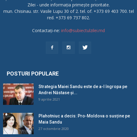
Zilei - unde informația primește prioritate.
mun. Chisinau. str. Vasile Lupu 30 of 2. tel. of. +373 69 403 700. tel
red. +373 69 737 802.
Contactați-ne:
info@subiectulzilei.md
POSTURI POPULARE
Strategia Maiei Sandu este de a-l îngropa pe
Andrei Năstase și...
9 aprilie 2021
Plahotniuc a decis: Pro-Moldova o susține pe
Maia Sandu
27 octombrie 2020