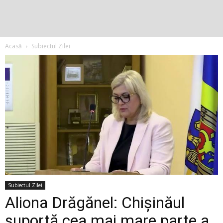
Acasă
Subiectul Zilei
Subiectul Zilei
Aliona Drăgănel: Chișinăul
suportă cea mai mare parte a