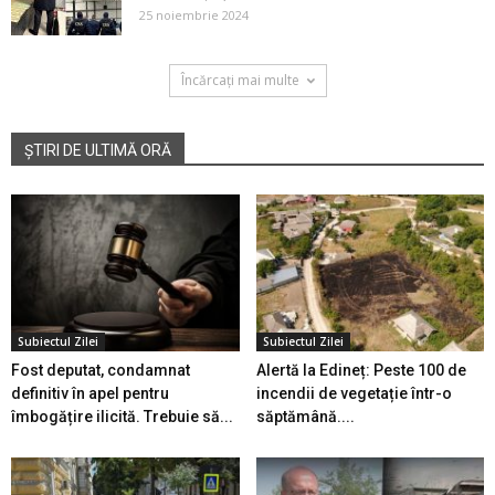
25 noiembrie 2024
Încărcați mai multe
ȘTIRI DE ULTIMĂ ORĂ
Subiectul Zilei
Subiectul Zilei
Fost deputat, condamnat
Alertă la Edineț: Peste 100 de
definitiv în apel pentru
incendii de vegetație într-o
îmbogățire ilicită. Trebuie să...
săptămână....