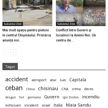
Subiectul Zilei
Subiectul Zilei
Mai mult spațiu pentru pietoni
Conflict între Guvern și
în centrul Chișinăului: Primăria
localnici la Anenii Noi: Un
anunță noi...
centru de...
Taguri
accident
Capitala
aeroport
atac
balti
ceban
chisinau
deces
CNA
crima
China
Guvern
incendiu
droguri
furt
germania
Igor Dodon
Maia Sandu
Italia
incident
inchisoare
israel