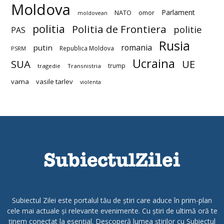
Moldova
Parlament
NATO
omor
moldovean
politia
Politia de Frontiera
politie
PAS
Rusia
romania
putin
Republica Moldova
PSRM
Ucraina
SUA
UE
trump
tragedie
Transnistria
vama
vasile tarlev
violenta
Subiectul Zilei este portalul tău de știri care aduce în prim-plan
cele mai actuale și relevante evenimente. Cu știri de ultimă oră te
ținem conectat la esențial. Descoperă lumea știrilor cu Subiectul