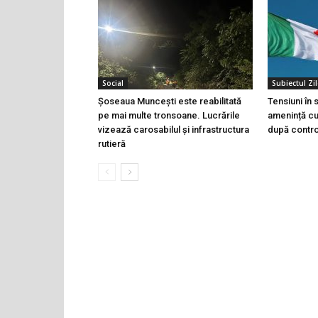
Social
Subiectul Zil
Șoseaua Muncești este reabilitată
Tensiuni în
pe mai multe tronsoane. Lucrările
amenință cu 
vizează carosabilul și infrastructura
după controa
rutieră