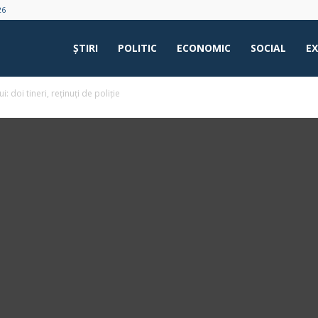
26
ŞTIRI
POLITIC
ECONOMIC
SOCIAL
E
: doi tineri, reținuți de poliție