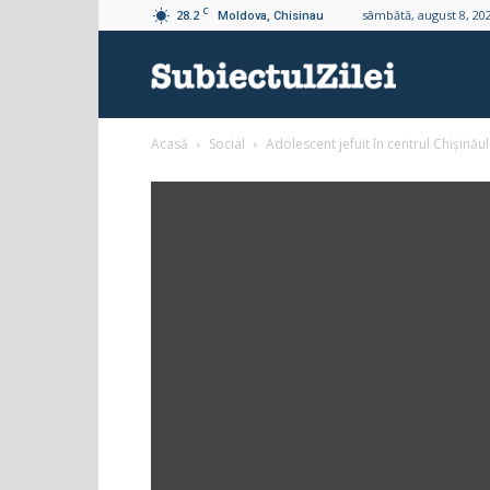
C
28.2
sâmbătă, august 8, 20
Moldova, Chisinau
Subiectul
Acasă
Social
Adolescent jefuit în centrul Chișinăului
Zilei