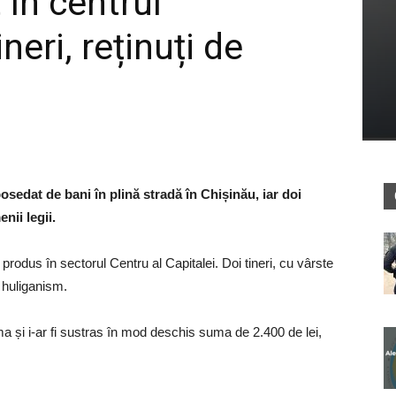
 în centrul
neri, reținuți de
osedat de bani în plină stradă în Chișinău, iar doi
nii legii.
a produs în sectorul Centru al Capitalei. Doi tineri, cu vârste
i huliganism.
ima și i-ar fi sustras în mod deschis suma de 2.400 de lei,