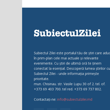
Subiectul Zilei este portalul tău de știri care adu
în prim-plan cele mai actuale și relevante
evenimente. Cu știri de ultimă oră te ținem
conectat la esențial. Descoperă lumea știrilor c
Subiectul Zilei - unde informația primește
prioritate.
mun. Chisinau. str. Vasile Lupu 30 of 2. tel. of.
+373 69 403 700. tel red. +373 69 737 802.
Contactați-ne:
info@subiectulzilei.md