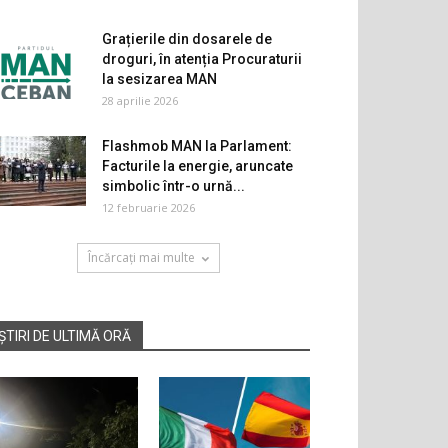
Grațierile din dosarele de
droguri, în atenția Procuraturii
la sesizarea MAN
28 aprilie 2026
Flashmob MAN la Parlament:
Facturile la energie, aruncate
simbolic într-o urnă...
12 februarie 2026
Încărcați mai multe
ȘTIRI DE ULTIMĂ ORĂ