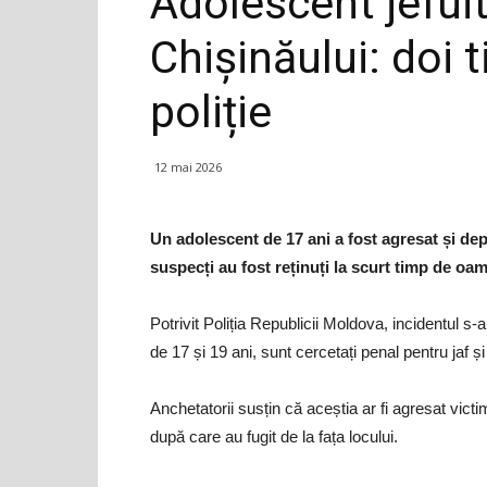
Adolescent jefuit
Chișinăului: doi ti
poliție
12 mai 2026
Un adolescent de 17 ani a fost agresat și dep
suspecți au fost reținuți la scurt timp de oame
Potrivit Poliția Republicii Moldova, incidentul s-
de 17 și 19 ani, sunt cercetați penal pentru jaf ș
Anchetatorii susțin că aceștia ar fi agresat vict
după care au fugit de la fața locului.