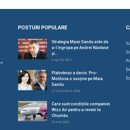
POSTURI POPULARE
C
Strategia Maiei Sandu este de
Su
a-l îngropa pe Andrei Năstase
So
și...
9 aprilie 2021
Po
ce
Ex
Plahotniuc a decis: Pro-
E
Moldova o susține pe Maia
u
Sandu
27 octombrie 2020
Care sunt condițiile companiei
Wizz Air pentru a reveni la
Chișinău
25 mai 2023