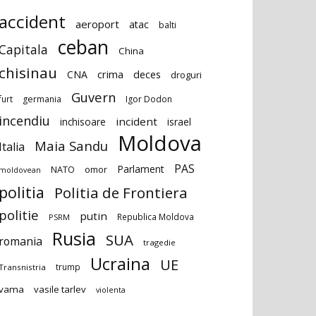
accident
aeroport
atac
balti
ceban
Capitala
China
chisinau
deces
CNA
crima
droguri
Guvern
furt
germania
Igor Dodon
incendiu
incident
inchisoare
israel
Moldova
Maia Sandu
Italia
PAS
Parlament
NATO
omor
moldovean
politia
Politia de Frontiera
politie
putin
Republica Moldova
PSRM
Rusia
SUA
romania
tragedie
Ucraina
UE
trump
Transnistria
vama
vasile tarlev
violenta