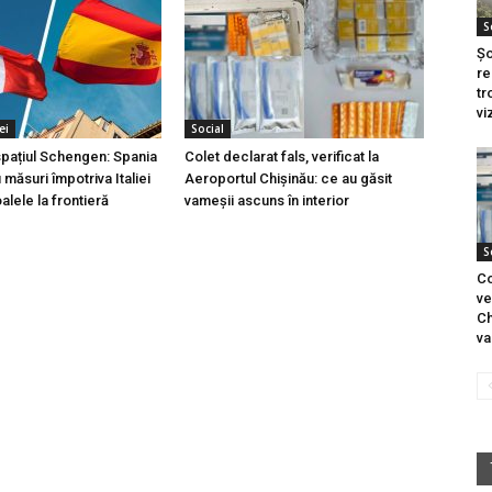
S
Șo
re
tr
vi
ei
Social
 spațiul Schengen: Spania
Colet declarat fals, verificat la
măsuri împotriva Italiei
Aeroportul Chișinău: ce au găsit
lele la frontieră
vameșii ascuns în interior
S
Co
ve
Ch
va