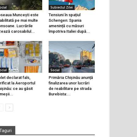
ocial
Subiectul Zilei
seaua Muncești este
Tensiuni în spațiul
abilitată pe mai multe
Schengen: Spania
onsoane. Lucrările
amenință cu măsuri
zează carosabilul...
împotriva Italiei după...
ocial
Social
let declarat fals,
Primăria Chișinău anunță
rificat la Aeroportul
finalizarea unor lucrări
ișinău: ce au găsit
de reabilitare pe strada
meșii...
Burebista:...
Taguri