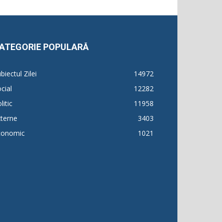
ATEGORIE POPULARĂ
biectul Zilei
14972
cial
12282
litic
11958
terne
3403
conomic
1021