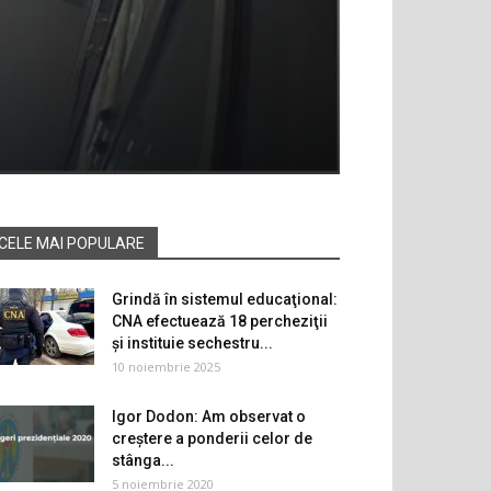
CELE MAI POPULARE
Grindă în sistemul educaţional:
CNA efectuează 18 percheziţii
şi instituie sechestru...
10 noiembrie 2025
Igor Dodon: Am observat o
creștere a ponderii celor de
stânga...
5 noiembrie 2020