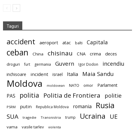
Taguri
accident
Capitala
aeroport
atac
balti
ceban
chisinau
deces
CNA
crima
China
Guvern
incendiu
droguri
furt
germania
Igor Dodon
Maia Sandu
Italia
incident
inchisoare
israel
Moldova
Parlament
NATO
omor
moldovean
politia
Politia de Frontiera
politie
PAS
Rusia
romania
putin
Republica Moldova
PSRM
Ucraina
SUA
UE
trump
tragedie
Transnistria
vama
vasile tarlev
violenta