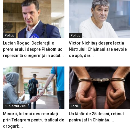
Politic
Politic
Lucian Rogac: Declarațiile
Victor Nichituș despre lecția
premierului despre Plahotniuc
Nistrului: Chișinăul are nevoie
reprezintă o ingerință în actul...
de apă, dar...
Subiectul Zilei
Social
Minorii, tot mai des recrutați
Un tânăr de 25 de ani, reținut
prin Telegram pentru traficul de
pentru jaf în Chișinău....
droguri:...