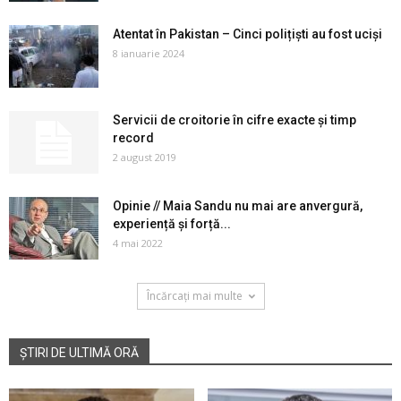
Atentat în Pakistan – Cinci polițiști au fost uciși
8 ianuarie 2024
Servicii de croitorie în cifre exacte și timp
record
2 august 2019
Opinie // Maia Sandu nu mai are anvergură,
experiență și forță...
4 mai 2022
Încărcați mai multe
ȘTIRI DE ULTIMĂ ORĂ