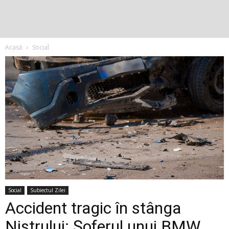
Acasă
Social
Social
Subiectul Zilei
Accident tragic în stânga
Nistrului: Șoferul unui BMW