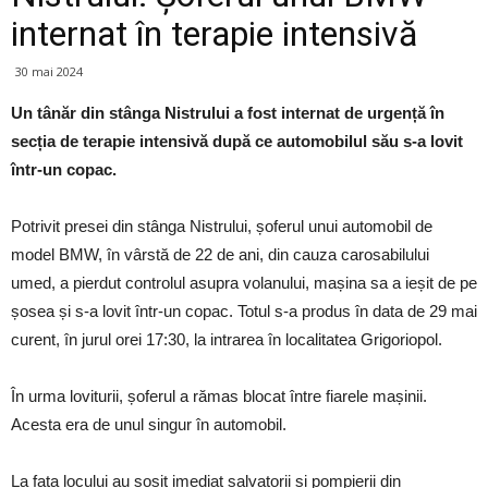
internat în terapie intensivă
30 mai 2024
Un tânăr din stânga Nistrului a fost internat de urgență în
secția de terapie intensivă după ce automobilul său s-a lovit
într-un copac.
Potrivit presei din stânga Nistrului, șoferul unui automobil de
model BMW, în vârstă de 22 de ani, din cauza carosabilului
umed, a pierdut controlul asupra volanului, mașina sa a ieșit de pe
șosea și s-a lovit într-un copac. Totul s-a produs în data de 29 mai
curent, în jurul orei 17:30, la intrarea în localitatea Grigoriopol.
În urma loviturii, șoferul a rămas blocat între fiarele mașinii.
Acesta era de unul singur în automobil.
La fața locului au sosit imediat salvatorii și pompierii din