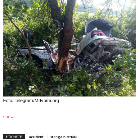
Foto: Telegram/Mdvpmr.org
sursa
ETICHETE
accident
stanga nistrului