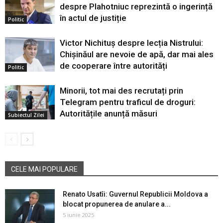
despre Plahotniuc reprezintă o ingerință
în actul de justiție
Politic
Victor Nichituș despre lecția Nistrului:
Chișinăul are nevoie de apă, dar mai ales
de cooperare între autorități
Politic
Minorii, tot mai des recrutați prin
Telegram pentru traficul de droguri:
Autoritățile anunță măsuri
Subiectul Zilei
CELE MAI POPULARE
Renato Usatîi: Guvernul Republicii Moldova a
blocat propunerea de anulare a...
5 iunie 2025