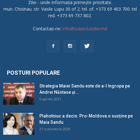
Zilei - unde informația primește prioritate.
mun. Chisinau. str. Vasile Lupu 30 of 2. tel. of. +373 69 403 700. tel
red. +373 69 737 802.
Contactați-ne:
info@subiectulzilei.md
POSTURI POPULARE
Strategia Maiei Sandu este de a-l îngropa pe
Andrei Năstase și...
9 aprilie 2021
Plahotniuc a decis: Pro-Moldova o susține pe
Maia Sandu
27 octombrie 2020