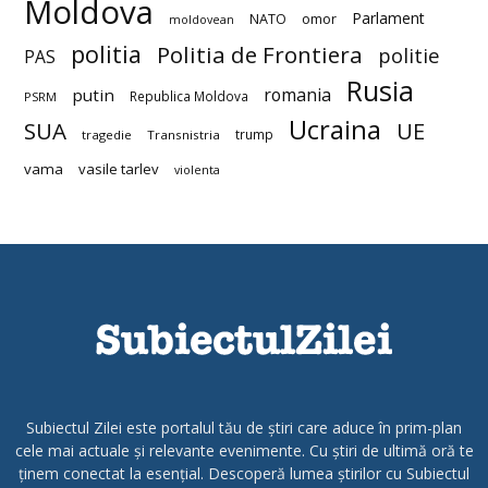
Moldova
Parlament
NATO
omor
moldovean
politia
Politia de Frontiera
politie
PAS
Rusia
romania
putin
Republica Moldova
PSRM
Ucraina
SUA
UE
trump
tragedie
Transnistria
vama
vasile tarlev
violenta
Subiectul Zilei este portalul tău de știri care aduce în prim-plan
cele mai actuale și relevante evenimente. Cu știri de ultimă oră te
ținem conectat la esențial. Descoperă lumea știrilor cu Subiectul