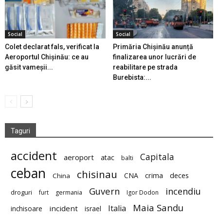
Social
Social
Colet declarat fals, verificat la
Primăria Chișinău anunță
Aeroportul Chișinău: ce au
finalizarea unor lucrări de
găsit vameșii...
reabilitare pe strada
Burebista:...
Taguri
accident
Capitala
aeroport
atac
balti
ceban
chisinau
deces
CNA
crima
China
Guvern
incendiu
droguri
furt
germania
Igor Dodon
Maia Sandu
Italia
incident
inchisoare
israel