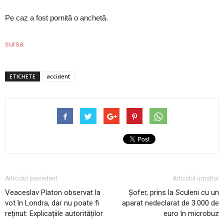
Pe caz a fost pornită o anchetă.
sursa
ETICHETE
accident
Articolul precedent
Articolul următor
Veaceslav Platon observat la
Șofer, prins la Sculeni cu un
vot în Londra, dar nu poate fi
aparat nedeclarat de 3.000 de
reținut: Explicațiile autorităților
euro în microbuz