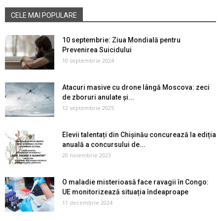
CELE MAI POPULARE
10 septembrie: Ziua Mondială pentru
Prevenirea Suicidului
10 septembrie 2024
Atacuri masive cu drone lângă Moscova: zeci
de zboruri anulate și...
12 septembrie 2025
Elevii talentați din Chișinău concurează la ediția
anuală a concursului de...
20 noiembrie 2023
O maladie misterioasă face ravagii în Congo:
UE monitorizează situația îndeaproape
11 decembrie 2024