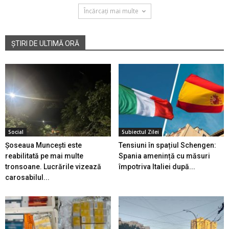
Încărcați mai multe
ȘTIRI DE ULTIMĂ ORĂ
Social
Subiectul Zilei
Șoseaua Muncești este
Tensiuni în spațiul Schengen:
reabilitată pe mai multe
Spania amenință cu măsuri
tronsoane. Lucrările vizează
împotriva Italiei după...
carosabilul...