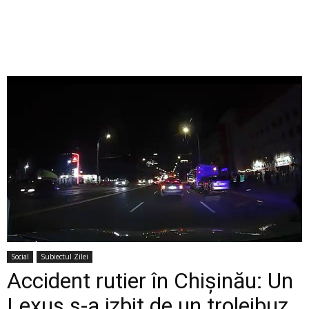
Social
Subiectul Zilei
Accident rutier în Chișinău: Un
Lexus s-a izbit de un troleibuz