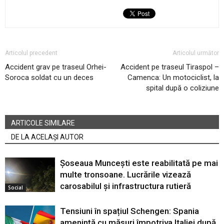
Articolul precedent
Articolul următor
Accident grav pe traseul Orhei-
Accident pe traseul Tiraspol –
Soroca soldat cu un deces
Camenca: Un motociclist, la
spital după o coliziune
ARTICOLE SIMILARE
DE LA ACELAȘI AUTOR
Șoseaua Muncești este reabilitată pe mai
multe tronsoane. Lucrările vizează
carosabilul și infrastructura rutieră
Social
Tensiuni în spațiul Schengen: Spania
amenință cu măsuri împotriva Italiei după