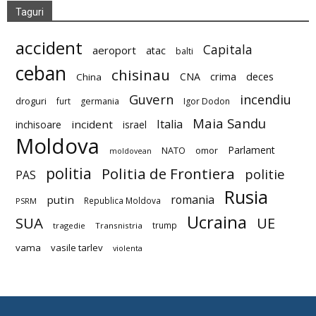
Taguri
accident
Capitala
aeroport
atac
balti
ceban
chisinau
deces
CNA
crima
China
Guvern
incendiu
droguri
furt
germania
Igor Dodon
Maia Sandu
Italia
incident
inchisoare
israel
Moldova
Parlament
NATO
omor
moldovean
politia
Politia de Frontiera
politie
PAS
Rusia
romania
putin
Republica Moldova
PSRM
Ucraina
SUA
UE
trump
tragedie
Transnistria
vama
vasile tarlev
violenta