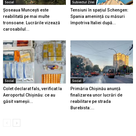
Social
Subiectul Zilei
Șoseaua Muncești este
Tensiuni în spațiul Schengen:
reabilitată pe mai multe
Spania amenință cu măsuri
tronsoane. Lucrările vizează
împotriva Italiei după...
carosabilul...
Social
Social
Colet declarat fals, verificat la
Primăria Chișinău anunță
Aeroportul Chișinău: ce au
finalizarea unor lucrări de
găsit vameșii...
reabilitare pe strada
Burebista:...