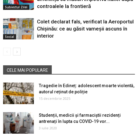
controalele la frontieră
Subiectul Zilei
Colet declarat fals, verificat la Aeroportul
Chișinău: ce au găsit vameșii ascuns în
interior
Social
CELE MAI POPULARE
Tragedie în Edineț: adolescent moarte violentă,
autorul reținut de poliție
15 decembrie 2025
Studenții, medicii și farmaciștii rezidenți
antrenați în lupta cu COVID-19 vor...
3 iulie 2020