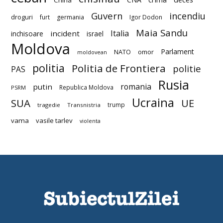
China
Guvern
incendiu
droguri
furt
germania
Igor Dodon
Maia Sandu
Italia
incident
inchisoare
israel
Moldova
Parlament
NATO
omor
moldovean
politia
Politia de Frontiera
politie
PAS
Rusia
romania
putin
Republica Moldova
PSRM
Ucraina
SUA
UE
trump
tragedie
Transnistria
vama
vasile tarlev
violenta