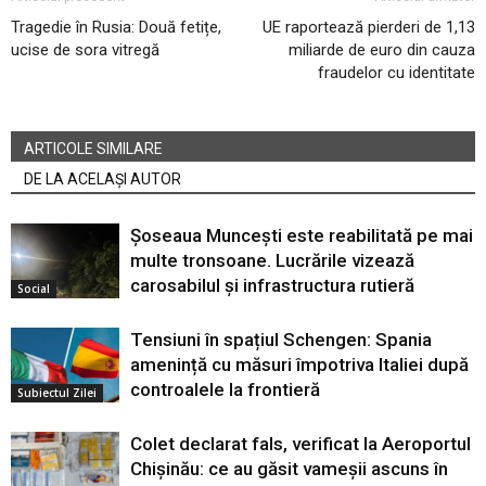
Tragedie în Rusia: Două fetițe,
UE raportează pierderi de 1,13
ucise de sora vitregă
miliarde de euro din cauza
fraudelor cu identitate
ARTICOLE SIMILARE
DE LA ACELAȘI AUTOR
Șoseaua Muncești este reabilitată pe mai
multe tronsoane. Lucrările vizează
carosabilul și infrastructura rutieră
Social
Tensiuni în spațiul Schengen: Spania
amenință cu măsuri împotriva Italiei după
controalele la frontieră
Subiectul Zilei
Colet declarat fals, verificat la Aeroportul
Chișinău: ce au găsit vameșii ascuns în