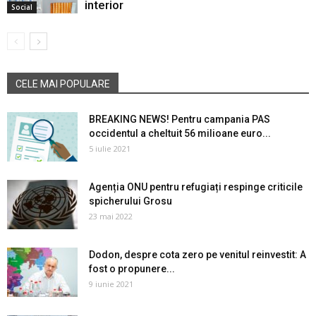
interior
Social
CELE MAI POPULARE
BREAKING NEWS! Pentru campania PAS
occidentul a cheltuit 56 milioane euro...
5 iulie 2021
Agenția ONU pentru refugiați respinge criticile
spicherului Grosu
23 mai 2022
Dodon, despre cota zero pe venitul reinvestit: A
fost o propunere...
9 iunie 2021