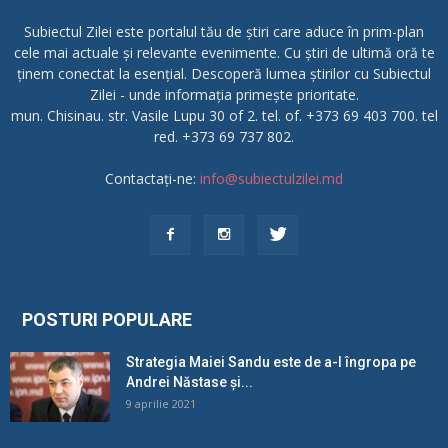
Subiectul Zilei este portalul tău de știri care aduce în prim-plan
cele mai actuale și relevante evenimente. Cu știri de ultimă oră te
ținem conectat la esențial. Descoperă lumea știrilor cu Subiectul
Zilei - unde informația primește prioritate.
mun. Chisinau. str. Vasile Lupu 30 of 2. tel. of. +373 69 403 700. tel
red. +373 69 737 802.
Contactați-ne:
info@subiectulzilei.md
POSTURI POPULARE
Strategia Maiei Sandu este de a-l îngropa pe
Andrei Năstase și...
9 aprilie 2021