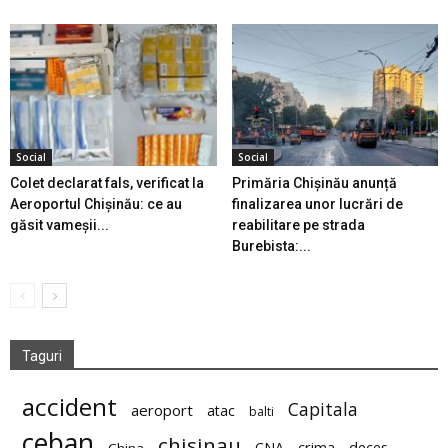
Social
Social
Colet declarat fals, verificat la
Primăria Chișinău anunță
Aeroportul Chișinău: ce au
finalizarea unor lucrări de
găsit vameșii...
reabilitare pe strada
Burebista:...
Taguri
accident
Capitala
aeroport
atac
balti
ceban
chisinau
deces
CNA
crima