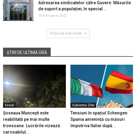
Adresarea sindicatelor către Guvern: Măsurile
de suport a populației, în special...
10 februarie 2022
Încărcați mai multe
ȘTIRI DE ULTIMĂ ORĂ
Social
Subiectul Zilei
Șoseaua Muncești este
Tensiuni în spațiul Schengen:
reabilitată pe mai multe
Spania amenință cu măsuri
tronsoane. Lucrările vizează
împotriva Italiei după...
carosabilul...