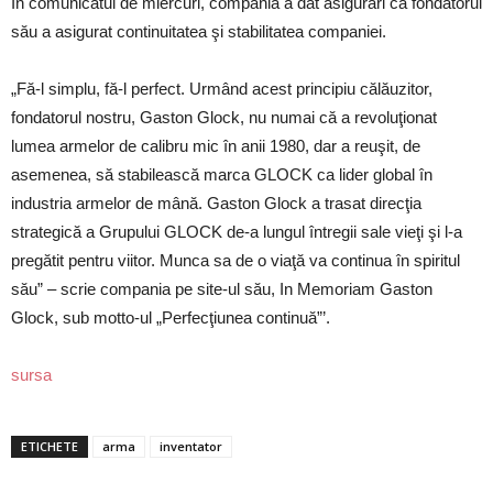
În comunicatul de miercuri, compania a dat asigurări că fondatorul
său a asigurat continuitatea şi stabilitatea companiei.
„Fă-l simplu, fă-l perfect. Urmând acest principiu călăuzitor,
fondatorul nostru, Gaston Glock, nu numai că a revoluţionat
lumea armelor de calibru mic în anii 1980, dar a reuşit, de
asemenea, să stabilească marca GLOCK ca lider global în
industria armelor de mână. Gaston Glock a trasat direcţia
strategică a Grupului GLOCK de-a lungul întregii sale vieţi şi l-a
pregătit pentru viitor. Munca sa de o viaţă va continua în spiritul
său” – scrie compania pe site-ul său, In Memoriam Gaston
Glock, sub motto-ul „Perfecţiunea continuă”’.
sursa
ETICHETE
arma
inventator