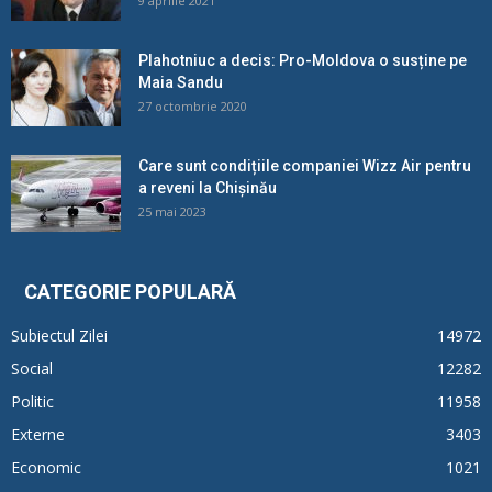
9 aprilie 2021
Plahotniuc a decis: Pro-Moldova o susține pe
Maia Sandu
27 octombrie 2020
Care sunt condițiile companiei Wizz Air pentru
a reveni la Chișinău
25 mai 2023
CATEGORIE POPULARĂ
Subiectul Zilei
14972
Social
12282
Politic
11958
Externe
3403
Economic
1021