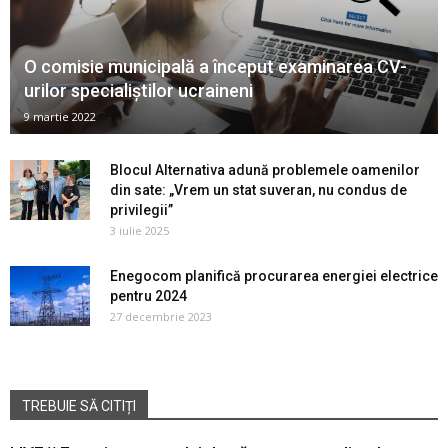
O comisie municipală a început examinarea CV-
urilor specialiștilor ucraineni
9 martie 2022
Blocul Alternativa adună problemele oamenilor
din sate: „Vrem un stat suveran, nu condus de
privilegii”
3 iulie 2025
Enegocom planifică procurarea energiei electrice
pentru 2024
27 decembrie 2023
TREBUIE SĂ CITIȚI