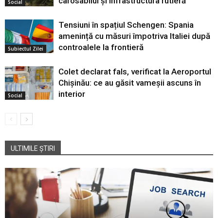
carosabilul și infrastructura rutieră
Social
Tensiuni în spațiul Schengen: Spania
amenință cu măsuri împotriva Italiei după
controalele la frontieră
Subiectul Zilei
Colet declarat fals, verificat la Aeroportul
Chișinău: ce au găsit vameșii ascuns în
interior
Social
ULTIMILE ȘTIRI