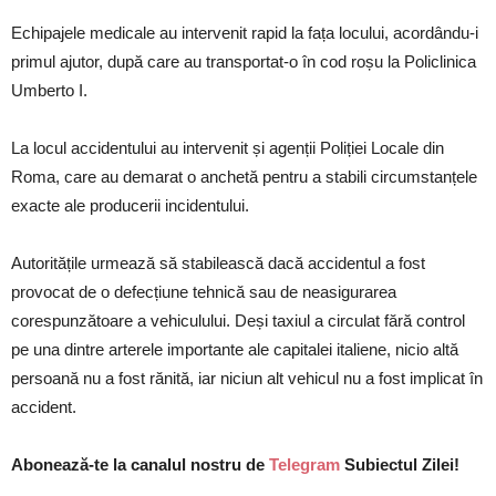
Echipajele medicale au intervenit rapid la fața locului, acordându-i
primul ajutor, după care au transportat-o în cod roșu la Policlinica
Umberto I.
La locul accidentului au intervenit și agenții Poliției Locale din
Roma, care au demarat o anchetă pentru a stabili circumstanțele
exacte ale producerii incidentului.
Autoritățile urmează să stabilească dacă accidentul a fost
provocat de o defecțiune tehnică sau de neasigurarea
corespunzătoare a vehiculului. Deși taxiul a circulat fără control
pe una dintre arterele importante ale capitalei italiene, nicio altă
persoană nu a fost rănită, iar niciun alt vehicul nu a fost implicat în
accident.
Abonează-te la canalul nostru de
Telegram
Subiectul Zilei!