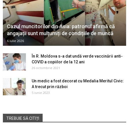
Cazul muncitorilor din Asia: patronul afirmă că
angajații sunt mulțumiți de condițiile de muncă
6 iulie 2026
În R. Moldova s-a dat undă verde vaccinării anti-
COVID a copiilor de la 12 ani
26 octombrie 2021
Un medic a fost decorat cu Medalia Meritul Civic:
A trecut prin război
5 iunie 2023
TREBUIE SĂ CITIȚI