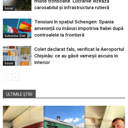
multe tronsoane. Lucrările vizează
carosabilul și infrastructura rutieră
Social
Tensiuni în spațiul Schengen: Spania
amenință cu măsuri împotriva Italiei după
controalele la frontieră
Subiectul Zilei
Colet declarat fals, verificat la Aeroportul
Chișinău: ce au găsit vameșii ascuns în
interior
Social
ULTIMILE ȘTIRI