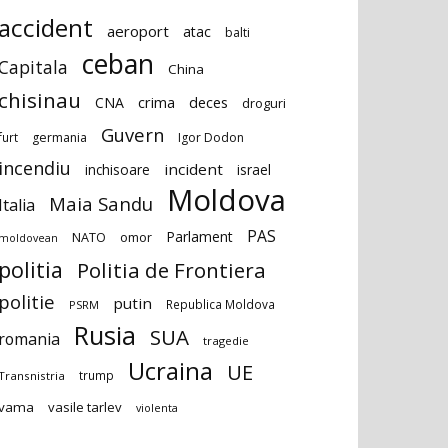
accident
aeroport
atac
balti
ceban
Capitala
China
chisinau
deces
CNA
crima
droguri
Guvern
furt
germania
Igor Dodon
incendiu
incident
inchisoare
israel
Moldova
Maia Sandu
Italia
PAS
Parlament
NATO
omor
moldovean
politia
Politia de Frontiera
politie
putin
Republica Moldova
PSRM
Rusia
SUA
romania
tragedie
Ucraina
UE
trump
Transnistria
vama
vasile tarlev
violenta