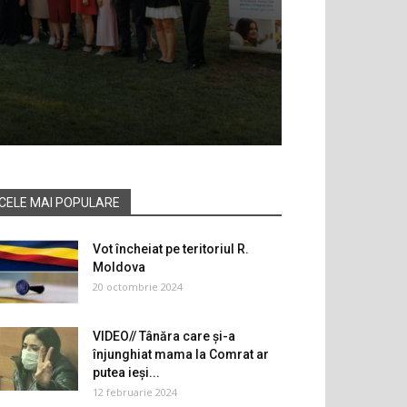
CELE MAI POPULARE
Vot încheiat pe teritoriul R.
Moldova
20 octombrie 2024
VIDEO// Tânăra care și-a
înjunghiat mama la Comrat ar
putea ieși...
12 februarie 2024