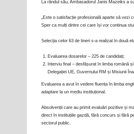
La rândul său, Ambasadorul Janis Mazeiks a sub
„Este o satisfacție profesională aparte să vezi 
Sper ca mulți dintre cei care își vor continua studi
Selecția celor 63 de tineri s-a realizat în două e
Evaluarea dosarelor – 225 de candidați;
Interviu final – desfășurat în limba română și
Delegației UE, Guvernului RM și Misiunii Înalț
Evaluarea a avut în vedere fluența în limba engle
adaptare la un mediu instituțional.
Absolvenții care au primit evaluări pozitive și m
direct în instituțiile gazdă, fără concurs și fără 
sectorul public.