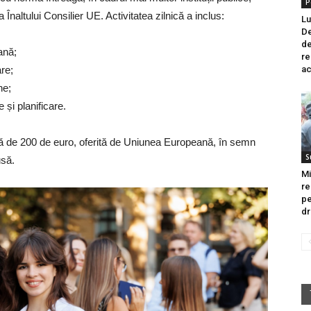
P
 Înaltului Consilier UE. Activitatea zilnică a inclus:
Lu
De
de
ană;
re
re;
ac
ne;
 și planificare.
ară de 200 de euro, oferită de Uniunea Europeană, în semn
S
usă.
Mi
re
pe
dr