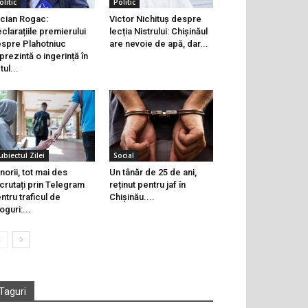
olitic
Politic
cian Rogac:
Victor Nichituș despre
clarațiile premierului
lecția Nistrului: Chișinăul
spre Plahotniuc
are nevoie de apă, dar...
prezintă o ingerință în
tul...
ubiectul Zilei
Social
norii, tot mai des
Un tânăr de 25 de ani,
crutați prin Telegram
reținut pentru jaf în
ntru traficul de
Chișinău....
oguri:...
Taguri