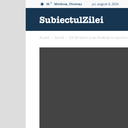
C
36
joi, august 6, 2026
Moldova, Chisinau
Subiectul
Acasă
Social
63 de tineri și-au finalizat cu succes st
Zilei