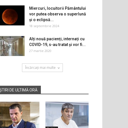
Miercuri, locuitorii Pământului
vor putea observa o superlună
și o eclipsă...
18 septembrie 2024
Alți nouă pacienți, internați cu
COVID-19, s-au tratat și vor fi...
27 martie 2020
Încărcați mai multe
ȘTIRI DE ULTIMĂ ORĂ