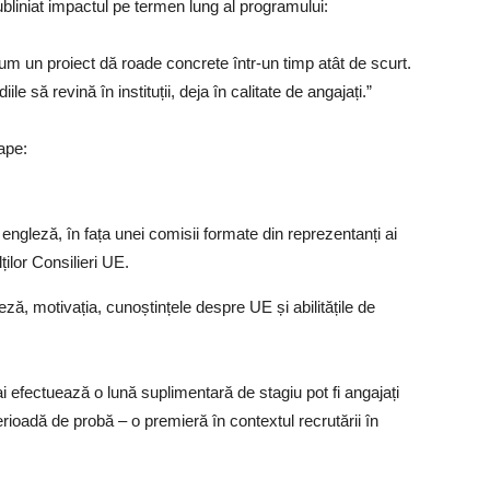
liniat impactul pe termen lung al programului:
cum un proiect dă roade concrete într-un timp atât de scurt.
ile să revină în instituții, deja în calitate de angajați.”
tape:
 engleză, în fața unei comisii formate din reprezentanți ai
ilor Consilieri UE.
ză, motivația, cunoștințele despre UE și abilitățile de
ai efectuează o lună suplimentară de stagiu pot fi angajați
perioadă de probă – o premieră în contextul recrutării în