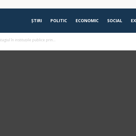
ŞTIRI
POLITIC
ECONOMIC
SOCIAL
E
agiul în instituțiile publice prin...