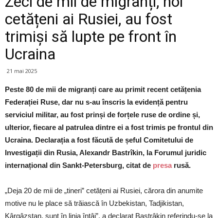
Zeci de mii de migranți, noi
cetățeni ai Rusiei, au fost
trimiși să lupte pe front în
Ucraina
21 mai 2025
Peste 80 de mii de migranți care au primit recent cetățenia
Federației Ruse, dar nu s-au înscris la evidență pentru
serviciul militar, au fost prinși de forțele ruse de ordine și,
ulterior, fiecare al patrulea dintre ei a fost trimis pe frontul din
Ucraina. Declarația a fost făcută de șeful Comitetului de
Investigații din Rusia, Alexandr Bastrîkin, la Forumul juridic
internațional din Sankt-Petersburg, citat de
presa
rusă.
„Deja 20 de mii de „tineri” cetățeni ai Rusiei, cărora din anumite
motive nu le place să trăiască în Uzbekistan, Tadjikistan,
Kârgâzstan, sunt în linia întâi”, a declarat Bastrâkin referindu-se la