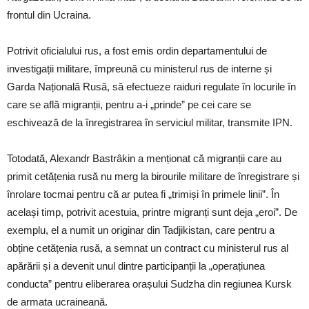
frontul din Ucraina.
Potrivit oficialului rus, a fost emis ordin departamentului de
investigații militare, împreună cu ministerul rus de interne și
Garda Națională Rusă, să efectueze raiduri regulate în locurile în
care se află migranții, pentru a-i „prinde” pe cei care se
eschivează de la înregistrarea în serviciul militar, transmite IPN.
Totodată, Alexandr Bastrâkin a menționat că migranții care au
primit cetățenia rusă nu merg la birourile militare de înregistrare și
înrolare tocmai pentru că ar putea fi „trimiși în primele linii”. În
același timp, potrivit acestuia, printre migranți sunt deja „eroi”. De
exemplu, el a numit un originar din Tadjikistan, care pentru a
obține cetățenia rusă, a semnat un contract cu ministerul rus al
apărării și a devenit unul dintre participanții la „operațiunea
conducta” pentru eliberarea orașului Sudzha din regiunea Kursk
de armata ucraineană.