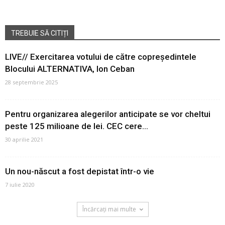
TREBUIE SĂ CITIȚI
LIVE// Exercitarea votului de către copreședintele
Blocului ALTERNATIVA, Ion Ceban
28 septembrie 2025
Pentru organizarea alegerilor anticipate se vor cheltui
peste 125 milioane de lei. CEC cere...
30 aprilie 2021
Un nou-născut a fost depistat într-o vie
7 iulie 2020
Încărcați mai multe