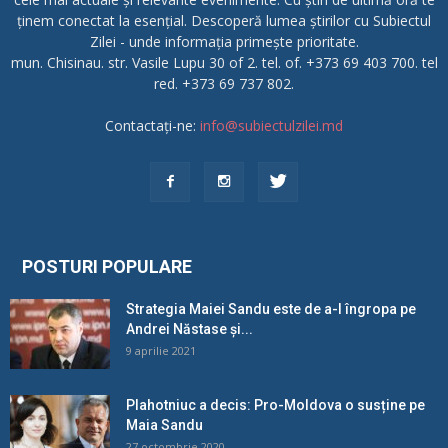
ținem conectat la esențial. Descoperă lumea știrilor cu Subiectul
Zilei - unde informația primește prioritate.
mun. Chisinau. str. Vasile Lupu 30 of 2. tel. of. +373 69 403 700. tel
red. +373 69 737 802.
Contactați-ne:
info@subiectulzilei.md
POSTURI POPULARE
Strategia Maiei Sandu este de a-l îngropa pe
Andrei Năstase și...
9 aprilie 2021
Plahotniuc a decis: Pro-Moldova o susține pe
Maia Sandu
27 octombrie 2020