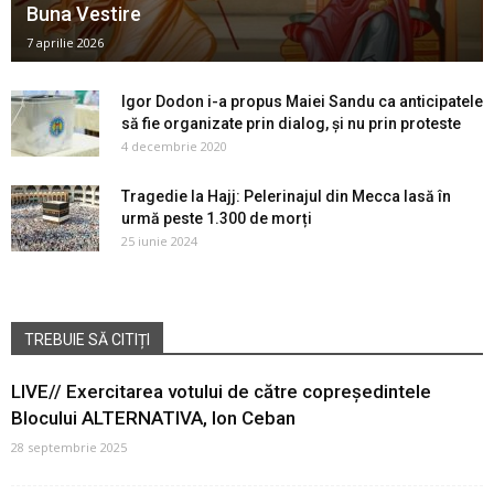
Buna Vestire
7 aprilie 2026
Igor Dodon i-a propus Maiei Sandu ca anticipatele
să fie organizate prin dialog, și nu prin proteste
4 decembrie 2020
Tragedie la Hajj: Pelerinajul din Mecca lasă în
urmă peste 1.300 de morți
25 iunie 2024
TREBUIE SĂ CITIȚI
LIVE// Exercitarea votului de către copreședintele
Blocului ALTERNATIVA, Ion Ceban
28 septembrie 2025