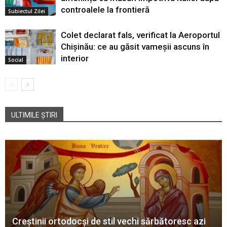
controalele la frontieră
Subiectul Zilei
Colet declarat fals, verificat la Aeroportul
Chișinău: ce au găsit vameșii ascuns în
interior
Social
ULTIMILE ȘTIRI
Creștinii ortodocși de stil vechi sărbătoresc azi