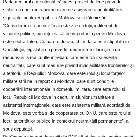
Parlamentarul a menționat că acest proiect de lege prevede
stabilirea unor mecanisme clare de asigurare a neutralității și
siguranței pentru Republica Moldova și cetățenii săi.
”Considerăm că anume în aceste zile cu toții, indiferent de
viziunile politice, am înțeles cât de importantă pentru Moldova
este neutralitatea. Cu părere de rău, chiar dacă este stipulată în
Constituție, legislația nu prevede mecanisme clare și nu dă
răspunsuri la mai multe întrebări: care este rolul și esența
neutralității, care sunt măsurile privind inviolabilitatea frontierelor și
a teritoriului Republicii Moldova, care este rolul și locul forțelor
militare străine în raport cu Moldova, care sunt condițiile
cooperării internaționale în domeniul militare, care este rolul și
locul Republicii Moldova în cadrul misiunilor umanitare și
asistenței internaționale, care este asistența militară acordată de
Moldova, este vorba și de cooperarea cu ONU, care este rolul și
locul autorităților publice în contextul neutralității permanente”, a
spus deputatul.
Batrîncea a chemat deputații din PAS să-și dea votul pentru acest