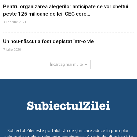
Pentru organizarea alegerilor anticipate se vor cheltui
peste 125 milioane de lei. CEC cere...
30 aprilie 2021
Un nou-născut a fost depistat într-o vie
7 iulie 2020
Încărcați mai multe
Subiectul Zilei este portalul tău de știri care aduce în prim-plan
cele mai actuale și relevante evenimente. Cu știri de ultimă oră te