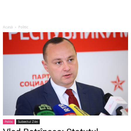
Acasă
Politic
Politic
Subiectul Zilei