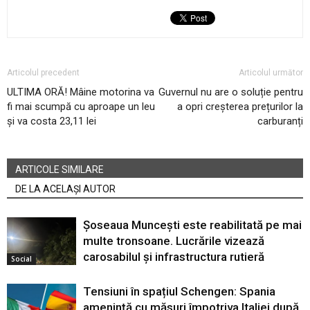
Articolul precedent
Articolul următor
ULTIMA ORĂ! Mâine motorina va
Guvernul nu are o soluție pentru
fi mai scumpă cu aproape un leu
a opri creșterea prețurilor la
și va costa 23,11 lei
carburanți
ARTICOLE SIMILARE
DE LA ACELAȘI AUTOR
Șoseaua Muncești este reabilitată pe mai
multe tronsoane. Lucrările vizează
carosabilul și infrastructura rutieră
Social
Tensiuni în spațiul Schengen: Spania
amenință cu măsuri împotriva Italiei după