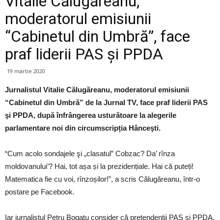
Vitalie Călugăreanu,
moderatorul emisiunii
“Cabinetul din Umbră”, face
praf liderii PAS şi PPDA
19 martie 2020
Jurnalistul Vitalie Călugăreanu, moderatorul emisiunii
“Cabinetul din Umbră” de la Jurnal TV, face praf liderii PAS
şi PPDA, după înfrângerea usturătoare la alegerile
parlamentare noi din circumscripția Hânceşti.
“Cum acolo sondajele şi „clasatul” Cobzac? Da’ rînza
moldovanului’? Hai, tot așa și la prezidențiale. Hai că puteți!
Matematica fie cu voi, rînzoșilor!”, a scris Călugăreanu, într-o
postare pe Facebook.
Iar jurnalistul Petru Bogatu consider că pretendenții PAS şi PPDA,