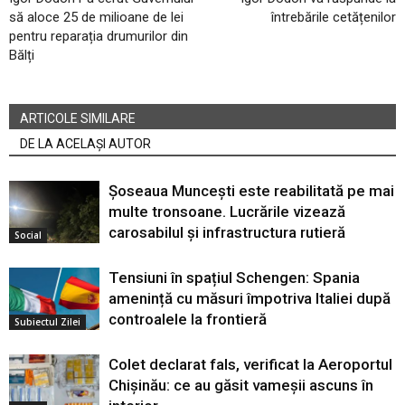
să aloce 25 de milioane de lei
întrebările cetățenilor
pentru reparația drumurilor din
Bălți
ARTICOLE SIMILARE
DE LA ACELAȘI AUTOR
Șoseaua Muncești este reabilitată pe mai
multe tronsoane. Lucrările vizează
carosabilul și infrastructura rutieră
Social
Tensiuni în spațiul Schengen: Spania
amenință cu măsuri împotriva Italiei după
controalele la frontieră
Subiectul Zilei
Colet declarat fals, verificat la Aeroportul
Chișinău: ce au găsit vameșii ascuns în