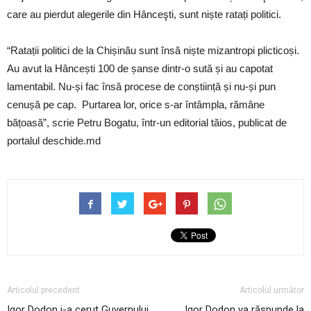
care au pierdut alegerile din Hânceşti, sunt niște ratați politici.
“Ratații politici de la Chișinău sunt însă niște mizantropi plicticoși.
Au avut la Hâncești 100 de șanse dintr-o sută și au capotat
lamentabil. Nu-și fac însă procese de conștiință și nu-și pun
cenușă pe cap. Purtarea lor, orice s-ar întâmpla, rămâne
bățoasă”, scrie Petru Bogatu, într-un editorial tăios, publicat de
portalul deschide.md
Articolul precedent
Articolul următor
Igor Dodon i-a cerut Guvernului
Igor Dodon va răspunde la