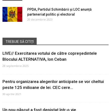
PPDA, Partidul Schimbării și LOC anunță
parteneriat politic și electoral
20 decembrie 2023
TREBUIE SĂ CITIȚI
LIVE// Exercitarea votului de către copreședintele
Blocului ALTERNATIVA, Ion Ceban
28 septembrie 2025
Pentru organizarea alegerilor anticipate se vor cheltui
peste 125 milioane de lei. CEC cere...
30 aprilie 2021
Un nou-născut a fost depistat într-o vie