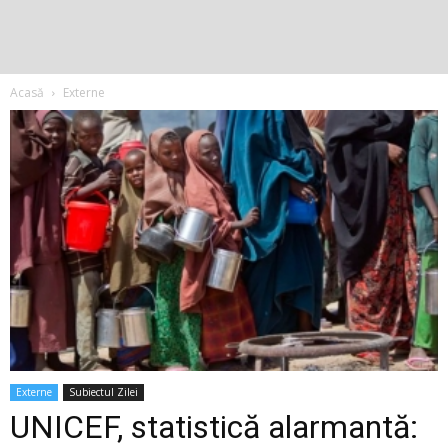
Acasă
Externe
Externe
Subiectul Zilei
UNICEF, statistică alarmantă: