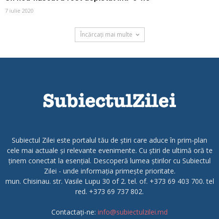
7 iulie 2020
Încărcați mai multe
Subiectul Zilei este portalul tău de știri care aduce în prim-plan
cele mai actuale și relevante evenimente. Cu știri de ultimă oră te
ținem conectat la esențial. Descoperă lumea știrilor cu Subiectul
Zilei - unde informația primește prioritate.
mun. Chisinau. str. Vasile Lupu 30 of 2. tel. of. +373 69 403 700. tel
red. +373 69 737 802.
Contactați-ne:
info@subiectulzilei.md