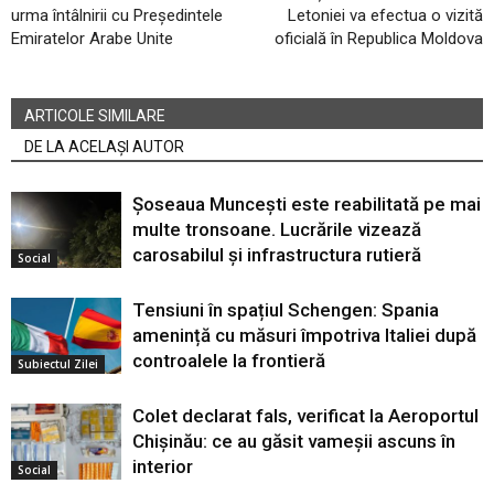
urma întâlnirii cu Președintele
Letoniei va efectua o vizită
Emiratelor Arabe Unite
oficială în Republica Moldova
ARTICOLE SIMILARE
DE LA ACELAȘI AUTOR
Șoseaua Muncești este reabilitată pe mai
multe tronsoane. Lucrările vizează
carosabilul și infrastructura rutieră
Social
Tensiuni în spațiul Schengen: Spania
amenință cu măsuri împotriva Italiei după
controalele la frontieră
Subiectul Zilei
Colet declarat fals, verificat la Aeroportul
Chișinău: ce au găsit vameșii ascuns în
interior
Social