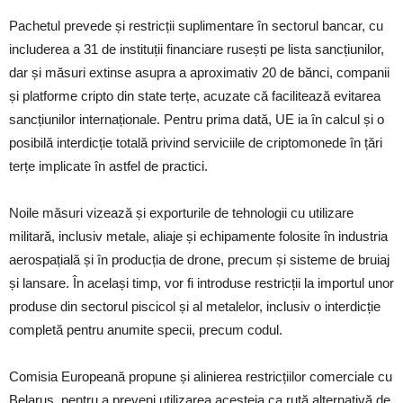
Pachetul prevede și restricții suplimentare în sectorul bancar, cu
includerea a 31 de instituții financiare rusești pe lista sancțiunilor,
dar și măsuri extinse asupra a aproximativ 20 de bănci, companii
și platforme cripto din state terțe, acuzate că facilitează evitarea
sancțiunilor internaționale. Pentru prima dată, UE ia în calcul și o
posibilă interdicție totală privind serviciile de criptomonede în țări
terțe implicate în astfel de practici.
Noile măsuri vizează și exporturile de tehnologii cu utilizare
militară, inclusiv metale, aliaje și echipamente folosite în industria
aerospațială și în producția de drone, precum și sisteme de bruiaj
și lansare. În același timp, vor fi introduse restricții la importul unor
produse din sectorul piscicol și al metalelor, inclusiv o interdicție
completă pentru anumite specii, precum codul.
Comisia Europeană propune și alinierea restricțiilor comerciale cu
Belarus, pentru a preveni utilizarea acesteia ca rută alternativă de