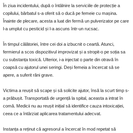
În ziua incidentului, după o întâlnire la serviciile de protecție a
copilului, bărbatul s-a oferit să o ducă pe femeie cu mașina.
Înainte de plecare, acesta a luat din fermă un pulverizator pe care
l-a umplut cu pesticid și l-a ascuns într-un rucsac.
În timpul călătoriei, între cei doi a izbucnit o ceartă. Atunci,
fermierul a scos dispozitivul improvizat și a stropit-o pe soția sa
cu substanța toxică. Ulterior, i-a injectat o parte din otravă în
coapsă cu ajutorul unei seringi. Deși femeia a încercat să se
apere, a suferit răni grave.
Victima a reușit să scape și să solicite ajutor, însă la scurt timp s-
a prăbușit. Transportată de urgență la spital, aceasta a intrat în
comă. Medicii nu au reușit inițial să identifice cauza intoxicației,
ceea ce a întârziat aplicarea tratamentului adecvat.
Instanța a reținut că agresorul a încercat în mod repetat să