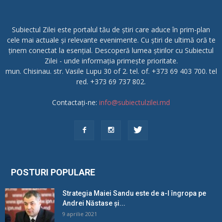
Subiectul Zilei este portalul tău de știri care aduce în prim-plan
cele mai actuale și relevante evenimente. Cu știri de ultimă oră te
ținem conectat la esențial. Descoperă lumea știrilor cu Subiectul
Zilei - unde informația primește prioritate.
mun. Chisinau. str. Vasile Lupu 30 of 2. tel. of. +373 69 403 700. tel
red. +373 69 737 802.
Contactați-ne:
info@subiectulzilei.md
POSTURI POPULARE
Strategia Maiei Sandu este de a-l îngropa pe
Andrei Năstase și...
9 aprilie 2021