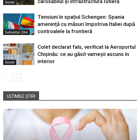
carosabilul și infrastructura rutieră
Social
Tensiuni în spațiul Schengen: Spania
amenință cu măsuri împotriva Italiei după
controalele la frontieră
Subiectul Zilei
Colet declarat fals, verificat la Aeroportul
Chișinău: ce au găsit vameșii ascuns în
interior
Social
ULTIMILE ȘTIRI