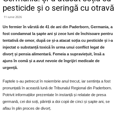
pesticide și o seringă cu otravă
11 iunie 2026
Un fermier în vârstă de 41 de ani din Paderborn, Germania, a
fost condamnat la șapte ani și zece luni de închisoare pentru
tentativă de omor, după ce și-a atacat soția cu pesticide și i-a
injectat o substanță toxică în urma unui conflict legat de
divorț și pensia alimentară. Femeia a supraviețuit, însă a
ajuns în comă și a avut nevoie de îngrijiri medicale de
urgență.
Faptele s-au petrecut în noiembrie anul trecut, iar sentința a fost
pronunțată în această lună de Tribunalul Regional din Paderborn.
Potrivit informațiilor prezentate în instanță și relatate de presa
germană, cei doi soți, părinții a doi copii de cinci și șapte ani, se
aflau în plin proces de divorț.