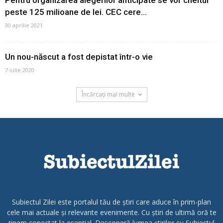
peste 125 milioane de lei. CEC cere...
30 aprilie 2021
Un nou-născut a fost depistat într-o vie
7 iulie 2020
Încărcați mai multe
Subiectul Zilei este portalul tău de știri care aduce în prim-plan
cele mai actuale și relevante evenimente. Cu știri de ultimă oră te
ținem conectat la esențial. Descoperă lumea știrilor cu Subiectul