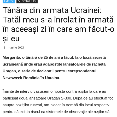
Externe
Subiectul Zilei
Tânăra din armata Ucrainei:
Tatăl meu s-a înrolat în armată
în aceeași zi în care am făcut-o
și eu
31 martie 2023
Margarita, o tânără de 25 de ani a făcut, la o bază secretă
ucraineană unde erau adăpostite lansatoarele de rachetă
Uragan, o serie de declarații pentru corepsondentul
Newsweek România în Ucraina.
Înainte de interviu văzusem o ripostă contra rușilor la care au
participat două lansatoare Uragan S-300. După ce au efectuat foc
asupra pozițiilor rusești, am plecat în trombă din locul respectiv
pentru că exista riscul ca sistemele de observație ale rușilor să