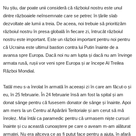
Nu știu, dar poate unii consideră că războiul nostru este unul
dintre războaiele neînsemnate care se petrec în țările slab
dezvoltate ale lumii a treia. De aceea, noi trebuie să prioritizăm
războiul nostru în presa globală în fiecare zi, întrucât războiul
nostru este important. Este un război important pentru noi pentru
că Ucraina este ultimul bastion contra lui Putin înainte de a
avansa spre Europa. Dacă noi nu am lupta și dacă nu am învinge
armata rusă, rușii vor veni spre Europa și ar începe Al Treilea
Război Mondial.
Tatăl meu s-a înrolat în armată în aceeași zi în care am făcut-o și
eu, în 25 februarie. În 24 februarie însă am fost la spital și am
donat sânge pentru că fusesem donator de sânge și înainte. Apoi
am mers la un Centru al Apărării Teritoriale și am cerut să mă
înrolez. Mai întâi ca paramedic pentru că urmasem niște cursuri
înainte și cu această cunoaștere pe care o aveam m-am alăturat
armatei. Nu era altceva ce aș fi putut face pentru a ajuta, în afară