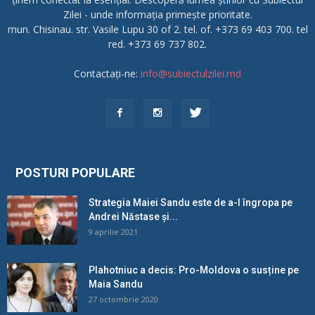
Zilei - unde informația primește prioritate.
mun. Chisinau. str. Vasile Lupu 30 of 2. tel. of. +373 69 403 700. tel
red. +373 69 737 802.
Contactați-ne:
info@subiectulzilei.md
POSTURI POPULARE
Strategia Maiei Sandu este de a-l îngropa pe
Andrei Năstase și...
9 aprilie 2021
Plahotniuc a decis: Pro-Moldova o susține pe
Maia Sandu
27 octombrie 2020