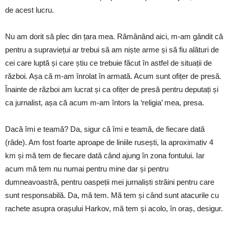
de acest lucru.
Nu am dorit să plec din țara mea. Rămânând aici, m-am gândit că
pentru a supraviețui ar trebui să am niște arme și să fiu alături de
cei care luptă și care știu ce trebuie făcut în astfel de situații de
război. Așa că m-am înrolat în armată. Acum sunt ofițer de presă.
Înainte de război am lucrat și ca ofițer de presă pentru deputați și
ca jurnalist, așa că acum m-am întors la ‘religia’ mea, presa.
Dacă îmi e teamă? Da, sigur că îmi e teamă, de fiecare dată
(râde). Am fost foarte aproape de liniile rusești, la aproximativ 4
km și mă tem de fiecare dată când ajung în zona fontului. Iar
acum mă tem nu numai pentru mine dar și pentru
dumneavoastră, pentru oaspeții mei jurnaliști străini pentru care
sunt responsabilă. Da, mă tem. Mă tem și când sunt atacurile cu
rachete asupra orașului Harkov, mă tem și acolo, în oraș, desigur.