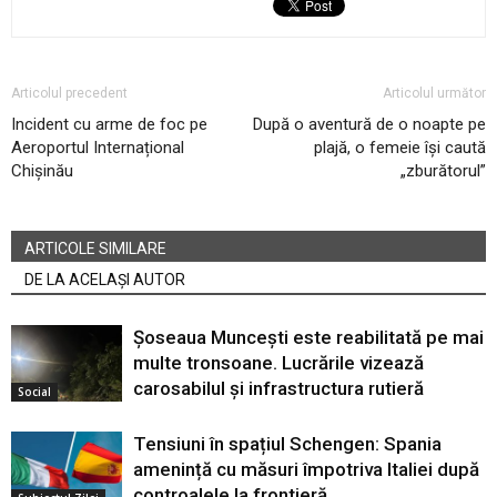
Articolul precedent
Articolul următor
Incident cu arme de foc pe
După o aventură de o noapte pe
Aeroportul Internațional
plajă, o femeie își caută
Chișinău
„zburătorul”
ARTICOLE SIMILARE
DE LA ACELAȘI AUTOR
Șoseaua Muncești este reabilitată pe mai
multe tronsoane. Lucrările vizează
carosabilul și infrastructura rutieră
Social
Tensiuni în spațiul Schengen: Spania
amenință cu măsuri împotriva Italiei după
controalele la frontieră