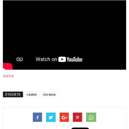
sursa
ETICHETE
razboi
Ucraina