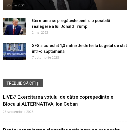
25 mai 2021
Germania se pregătește pentru o posibilă
realegere a lui Donald Trump
2 mai 2023
SFS a colectat 1,3 miliarde de lei la bugetul de stat
într-o săptămână
7 octombrie 2025
TREBUIE SĂ CITIȚI
LIVE// Exercitarea votului de către copreședintele
Blocului ALTERNATIVA, Ion Ceban
28 septembrie 2025
Pentru organizarea alegerilor anticipate se vor cheltui