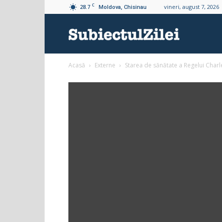
C
28.7
vineri, august 7, 2026
Moldova, Chisinau
Subiectul
Acasă
Externe
Starea de sănătate a Regelui Charl
Zilei