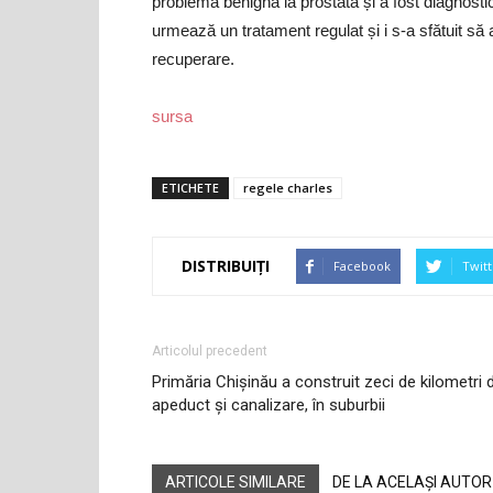
problemă benignă la prostată și a fost diagnostic
urmează un tratament regulat și i s-a sfătuit să
recuperare.
sursa
ETICHETE
regele charles
DISTRIBUIȚI
Facebook
Twitt
Articolul precedent
Primăria Chișinău a construit zeci de kilometri 
apeduct și canalizare, în suburbii
ARTICOLE SIMILARE
DE LA ACELAȘI AUTOR