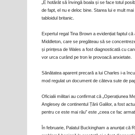
„E hotărât să învingă boala și se face totul posib
de fapt, el nu e deloc bine. Starea lui e mult mai
tabloidul britanic.
Expertul regal Tina Brown a evidențiat faptul că a
Middleton, care se pregăteau să se concentreze 
și prințesa de Wales a fost diagnosticată cu canc
vor urca curând pe tron le provoacă anxietate.
Sănătatea aparent precară a lui Charles i-a încur
mod regulat un document de câteva sute de pagini
Oficialii militari au confirmat că „Operațiunea 
Anglesey de continentul Țării Galilor, a fost actu
pentru ce este mai rău” este „ceea ce fac arma
În februarie, Palatul Buckingham a anunțat că Re