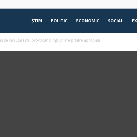
ŞTIRI
POLITIC
ECONOMIC
SOCIAL
E
es se înrăutățește, provocând îngrijorare printre apropiați