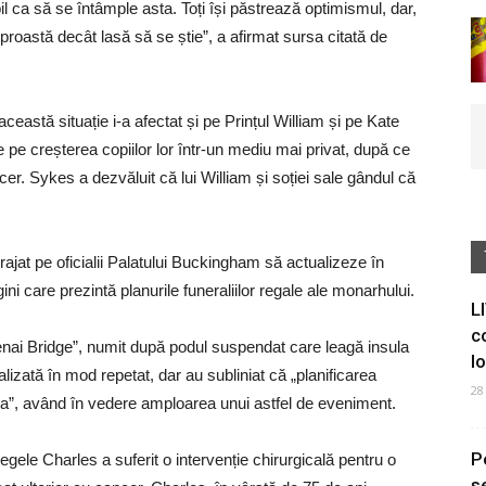
il ca să se întâmple asta. Toți își păstrează optimismul, dar,
 proastă decât lasă să se știe”, a afirmat sursa citată de
ceastă situație i-a afectat și pe Prințul William și pe Kate
pe creșterea copiilor lor într-un mediu mai privat, după ce
er. Sykes a dezvăluit că lui William și soției sale gândul că
ajat pe oficialii Palatului Buckingham să actualizeze în
 care prezintă planurile funeraliilor regale ale monarhului.
L
c
Menai Bridge”, numit după podul suspendat care leagă insula
I
alizată în mod repetat, dar au subliniat că „planificarea
28
ta”, având în vedere amploarea unui astfel de eveniment.
P
gele Charles a suferit o intervenție chirurgicală pentru o
s