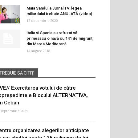
Maia Sandu la Jurnal TV: legea
miliardului trebuie ANULATĂ (video)
17 decembrie 2020
Italia şi Spania au refuzat să
primească o navă cu 141 de migranţi
din Marea Mediterană
14 august 2018
TREBUIE SĂ CITIȚI
IVE// Exercitarea votului de către
opreședintele Blocului ALTERNATIVA,
on Ceban
 septembrie 2025
entru organizarea alegerilor anticipate
e vor cheltui peste 125 milioane de lei.