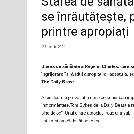
Starea de sănăta
se înrăutățește, 
printre apropiați
26 aprilie 2024
Starea de sănătate a Regelui Charles, care se 
îngrijorare în rândul apropiaților acestuia, s
The Daily Beast.
Acest lucru a provocat o serie de schimbări impor
înmormântare.Tom Sykes de la Daily Beast a relat
bine deloc”. Unul dintre apropiații regelui a subli
este mai gravă decât se crede.