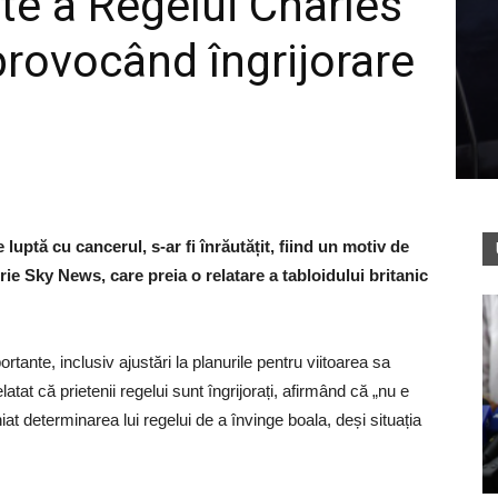
te a Regelui Charles
provocând îngrijorare
luptă cu cancerul, s-ar fi înrăutățit, fiind un motiv de
crie Sky News, care preia o relatare a tabloidului britanic
tante, inclusiv ajustări la planurile pentru viitoarea sa
at că prietenii regelui sunt îngrijorați, afirmând că „nu e
niat determinarea lui regelui de a învinge boala, deși situația