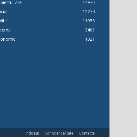
biectul Zilei
14970
cial
12274
litic
11956
terne
3401
conomic
1021
Indicații
Confidențialitate
Contacte