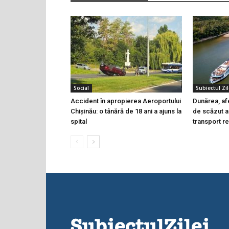
Social
Subiectul Zil
Accident în apropierea Aeroportului
Dunărea, af
Chișinău: o tânără de 18 ani a ajuns la
de scăzut al
spital
transport r