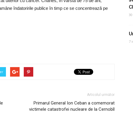
at ulterior cu cancer. Charles, în vârstă de 75 de ani,
C
 amâne îndatoririle publice în timp ce se concentrează pe
30
U
7 
er
Articolul următor
de
Primarul General Ion Ceban a comemorat
victimele catastrofei nucleare de la Cernobîl