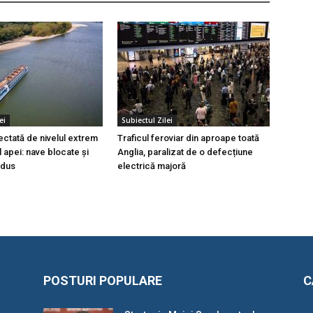
ei
Subiectul Zilei
ectată de nivelul extrem
Traficul feroviar din aproape toată
 apei: nave blocate și
Anglia, paralizat de o defecțiune
edus
electrică majoră
POSTURI POPULARE
C