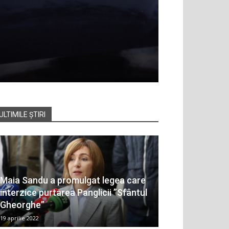
ULTIMILE ȘTIRI
Maia Sandu a promulgat legea care
interzice purtarea Panglicii ”Sfântul
Gheorghe”
19 aprilie 2022