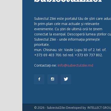
Subiectul Zilei este portalul tău de știri care adu
în prim-plan cele mai actuale și relevante
evenimente. Cu știri de ultimă oră te ținem
conectat la esențial. Descoperă lumea știrilor c
Subiectul Zilei - unde informația primește
prioritate.
mun. Chisinau. str. Vasile Lupu 30 of 2. tel. of.
+373 69 403 700. tel red. +373 69 737 802.
Contactați-ne:
info@subiectulzilei.md
© 2026 - SubiectulZilei Developed by INTELLECT GRO