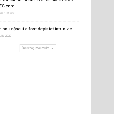
EC cere...
 aprilie 2021
n nou-născut a fost depistat într-o vie
iulie 2020
Încărcați mai multe