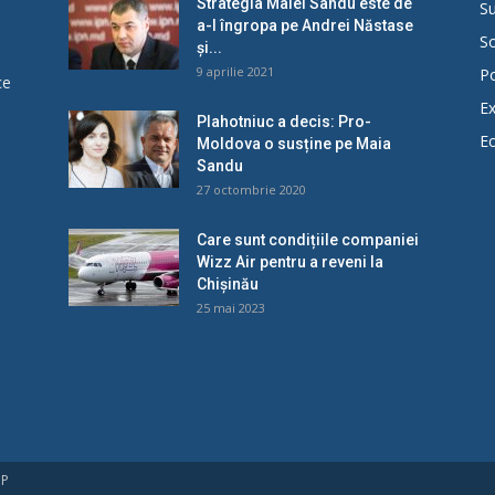
Strategia Maiei Sandu este de
Su
a-l îngropa pe Andrei Năstase
So
și...
9 aprilie 2021
Po
ce
Ex
Plahotniuc a decis: Pro-
E
Moldova o susține pe Maia
u
Sandu
27 octombrie 2020
Care sunt condițiile companiei
Wizz Air pentru a reveni la
Chișinău
25 mai 2023
UP