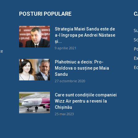
POSTURI POPULARE
C
Strategia Maiei Sandu este de
Su
a-l îngropa pe Andrei Năstase
So
și...
9 aprilie 2021
Po
ce
Ex
Plahotniuc a decis: Pro-
E
Moldova o susține pe Maia
u
Sandu
27 octombrie 2020
Care sunt condițiile companiei
Wizz Air pentru a reveni la
Chișinău
25 mai 2023