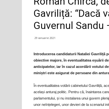
Roman Chircă, d
Gavriliță: “Dacă va
Guvernul Sandu –
29 ianuarie 2021
Introducerea candidaturii Nataliei Gavriliță 
obiective majore, în eventualitatea eșuării de 
anticipatelor, iar în cazul acordării votului 
miniștri este asigurat de persoane din antur
În eventualitatea votării cabinetului Gavriliță, 
același anturaj politic. Pentru că, înaintarea c
parlamentului, și nu instalarea unui guvern plenip
unor neînțelegeri, unor devieri de la scenariul ini