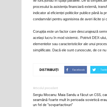
fie funcționau în spații paralele. De la simplific
procesului la asistența financiară externă, trans
indicator al eficienței politicilor publice până la
condamnări pentru agonisirea de averi ilicite și 
Corupția este un factor care descurajează semni
același lucru în mod sistemic. Potrivit DEX-ulu
elementelor sau caracteristicilor ale unui proce
simplificate. Dacă ele sunt cunoscute, de ce nu s
DISTRIBUIȚI
Facebook
Twitt
Articolul precedent
Sergiu Mocanu: Maia Sandu a făcut un CSS, ca
seamănă foarte mult în perioada sovietică era
un fel de ”sovpartactivuri”