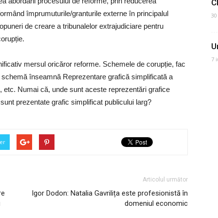
area abordării procesului de reforme, prin reducerea
C
formând împrumuturile/granturile externe în principalul
30
 propuneri de creare a tribunalelor extrajudiciare pentru
corupție.
U
7 
ficativ mersul oricăror reforme. Schemele de corupție, fac
i, schemă înseamnă Reprezentare grafică simplificată a
s, etc. Numai că, unde sunt aceste reprezentări grafice
unt prezentate grafic simplificat publicului larg?
er
Articolul următor
re
Igor Dodon: Natalia Gavrilița este profesionistă în
u
domeniul economic