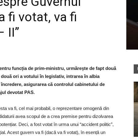
espre Guvernul
 fi votat, va fi
 II”
pentru funcția de prim-ministru, urmărește de fapt două
două ori a votului în legislativ, intrarea în albia
de încredere, asigurarea că controlul cabinetului de
ajul devotat PAS.
acesta va fi, cel mai probabil, o reprezentare omogenă din
andidaturii avea scopul de a crea premise pentru dizolvarea
otențiar. Deci, a fost votat în urma unui “accident politic”,
țial. Acest guvern va fi (dacă va fi votat), în esență un