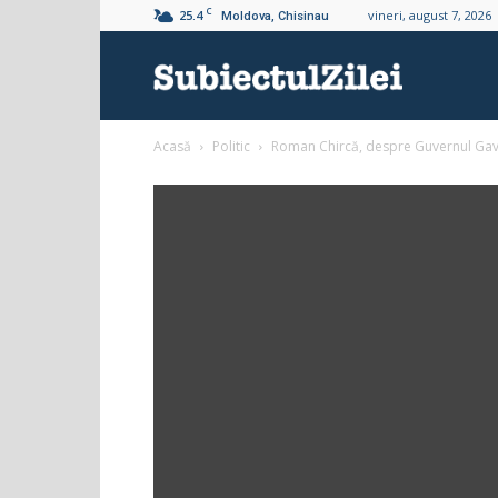
C
25.4
vineri, august 7, 2026
Moldova, Chisinau
Subiectul
Acasă
Politic
Roman Chircă, despre Guvernul Gavrili
Zilei