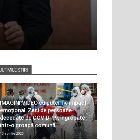
ULTIMILE ȘTIRI
IMAGINI VIDEO cu puternic impact
emoțional. Zeci de persoane
decedate de COVID-19, îngropate
într-o groapă comună
10 aprilie 2020