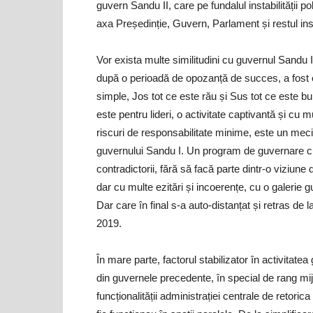
guvern Sandu II, care pe fundalul instabilității po
axa Președinție, Guvern, Parlament și restul instit
Vor exista multe similitudini cu guvernul Sandu 
după o perioadă de opozanță de succes, a fost ex
simple, Jos tot ce este rău și Sus tot ce este bu
este pentru lideri, o activitate captivantă și cu
riscuri de responsabilitate minime, este un meci 
guvernului Sandu I. Un program de guvernare cu 
contradictorii, fără să facă parte dintr-o viziu
dar cu multe ezitări și incoerențe, cu o galerie
Dar care în final s-a auto-distanțat și retras de l
2019.
În mare parte, factorul stabilizator în activitate
din guvernele precedente, în special de rang mij
funcționalității administrației centrale de retorica