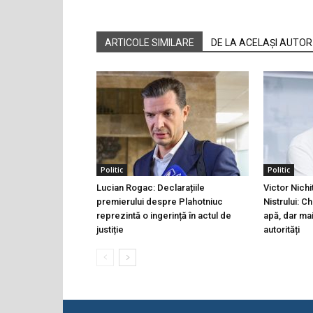
ARTICOLE SIMILARE
DE LA ACELAȘI AUTOR
Politic
Politic
Lucian Rogac: Declarațiile
Victor Nichi
premierului despre Plahotniuc
Nistrului: C
reprezintă o ingerință în actul de
apă, dar ma
justiție
autorități