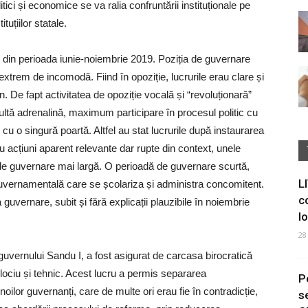
litici și economice se va ralia confruntării instituționale pe
uțiilor statale.
I din perioada iunie-noiembrie 2019. Poziția de guvernare
trem de incomodă. Fiind în opoziție, lucrurile erau clare și
n. De fapt activitatea de opoziție vocală și “revoluționară”
 multă adrenalină, maximum participare în procesul politic cu
cu o singură poartă. Altfel au stat lucrurile după instaurarea
acțiuni aparent relevante dar rupte din context, unele
ne de guvernare mai largă. O perioadă de guvernare scurtă,
L
 guvernamentală care se școlariza și administra concomitent.
c
a guvernare, subit și fără explicații plauzibile în noiembrie
I
28
a guvernului Sandu I, a fost asigurat de carcasa birocratică
lociu și tehnic. Acest lucru a permis separarea
P
 noilor guvernanți, care de multe ori erau fie în contradicție,
s