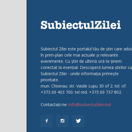
Subiectul Zilei este portalul tău de știri care adu
în prim-plan cele mai actuale și relevante
evenimente. Cu știri de ultimă oră te ținem
conectat la esențial. Descoperă lumea știrilor c
Subiectul Zilei - unde informația primește
prioritate.
mun. Chisinau. str. Vasile Lupu 30 of 2. tel. of.
+373 69 403 700. tel red. +373 69 737 802.
Contactați-ne:
info@subiectulzilei.md