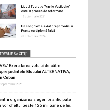
Liceul Teoretic “Vasile Vasilache”
este în proces de reformare
16 octombrie 2021
Un congolez s-a dat drept medic în
Franța cu diplomă falsă
28 octombrie 2024
TREBUIE SĂ CITIȚI
IVE// Exercitarea votului de către
opreședintele Blocului ALTERNATIVA,
on Ceban
 septembrie 2025
entru organizarea alegerilor anticipate
e vor cheltui peste 125 milioane de lei.