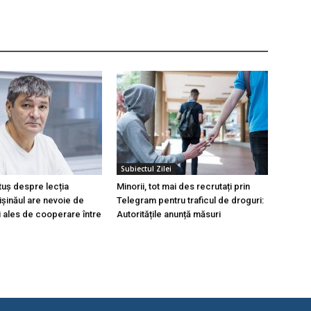
Subiectul Zilei
tuș despre lecția
Minorii, tot mai des recrutați prin
hișinăul are nevoie de
Telegram pentru traficul de droguri:
i ales de cooperare între
Autoritățile anunță măsuri