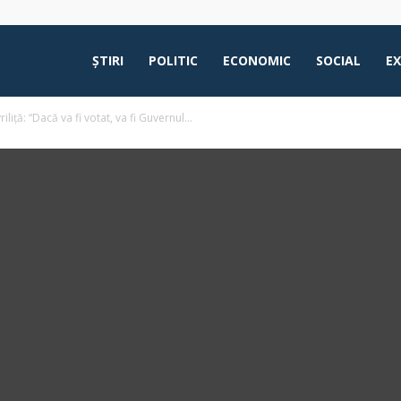
ŞTIRI
POLITIC
ECONOMIC
SOCIAL
E
ță: “Dacă va fi votat, va fi Guvernul...