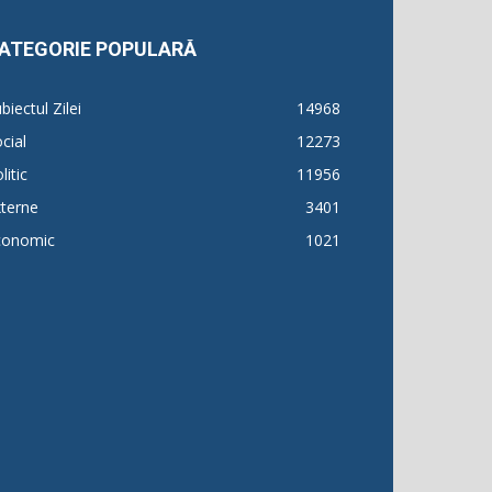
ATEGORIE POPULARĂ
biectul Zilei
14968
cial
12273
litic
11956
terne
3401
conomic
1021