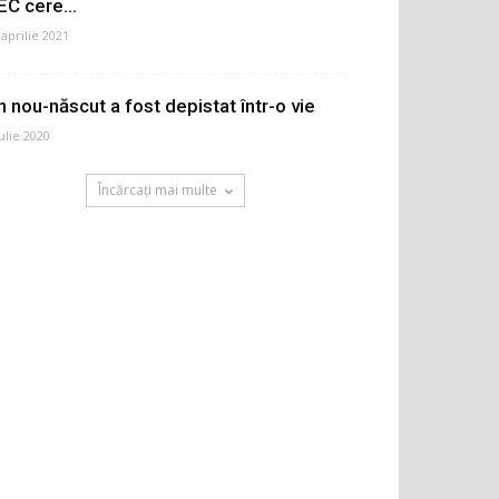
EC cere...
 aprilie 2021
n nou-născut a fost depistat într-o vie
iulie 2020
Încărcați mai multe