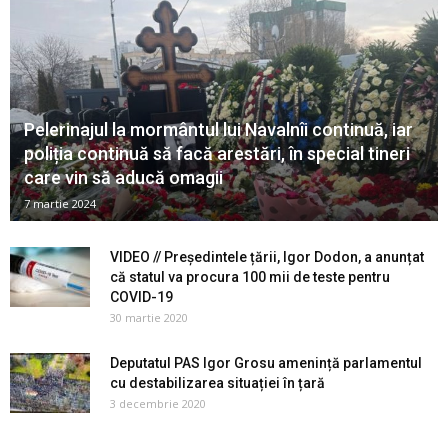
Pelerinajul la mormântul lui Navalnîi continuă, iar
poliția continuă să facă arestări, în special tineri
care vin să aducă omagii
7 martie 2024
VIDEO // Președintele țării, Igor Dodon, a anunțat
că statul va procura 100 mii de teste pentru
COVID-19
30 martie 2020
Deputatul PAS Igor Grosu amenință parlamentul
cu destabilizarea situației în țară
3 decembrie 2020