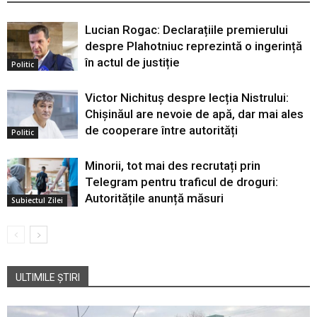
Lucian Rogac: Declarațiile premierului
despre Plahotniuc reprezintă o ingerință
în actul de justiție
Politic
Victor Nichituș despre lecția Nistrului:
Chișinăul are nevoie de apă, dar mai ales
de cooperare între autorități
Politic
Minorii, tot mai des recrutați prin
Telegram pentru traficul de droguri:
Autoritățile anunță măsuri
Subiectul Zilei
ULTIMILE ȘTIRI