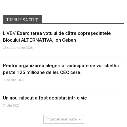
TREBUIE SĂ CITIȚI
LIVE// Exercitarea votului de către copreședintele
Blocului ALTERNATIVA, Ion Ceban
28 septembrie 2025
Pentru organizarea alegerilor anticipate se vor cheltui
peste 125 milioane de lei. CEC cere...
30 aprilie 2021
Un nou-născut a fost depistat într-o vie
7 iulie 2020
Încărcați mai multe