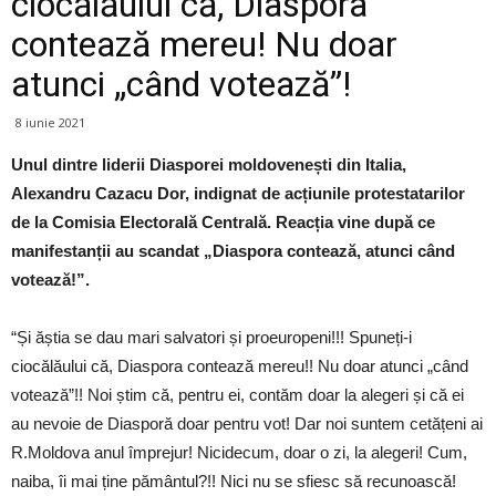
ciocălăului că, Diaspora
contează mereu! Nu doar
atunci „când votează”!
8 iunie 2021
Unul dintre liderii Diasporei moldovenești din Italia,
Alexandru Cazacu Dor, indignat de acțiunile protestatarilor
de la Comisia Electorală Centrală. Reacția vine după ce
manifestanții au scandat „Diaspora contează, atunci când
votează!”.
“Și ăștia se dau mari salvatori și proeuropeni!!! Spuneți-i
ciocălăului că, Diaspora contează mereu!! Nu doar atunci „când
votează”!! Noi știm că, pentru ei, contăm doar la alegeri și că ei
au nevoie de Diasporă doar pentru vot! Dar noi suntem cetățeni ai
R.Moldova anul împrejur! Nicidecum, doar o zi, la alegeri! Cum,
naiba, îi mai ține pământul?!! Nici nu se sfiesc să recunoască!