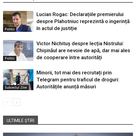
Lucian Rogac: Declarațiile premierului
despre Plahotniuc reprezintă o ingerință
în actul de justiție
Politic
Victor Nichituș despre lecția Nistrului:
Chișinăul are nevoie de apă, dar mai ales
de cooperare între autorități
Politic
Minorii, tot mai des recrutați prin
Telegram pentru traficul de droguri:
Autoritățile anunță măsuri
Subiectul Zilei
ULTIMILE ȘTIRI