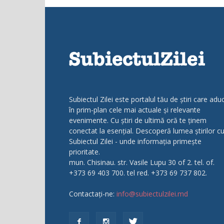
Subiectul Zilei este portalul tău de știri care adu
în prim-plan cele mai actuale și relevante
evenimente. Cu știri de ultimă oră te ținem
conectat la esențial. Descoperă lumea știrilor c
Subiectul Zilei - unde informația primește
prioritate.
mun. Chisinau. str. Vasile Lupu 30 of 2. tel. of.
+373 69 403 700. tel red. +373 69 737 802.
Contactați-ne:
info@subiectulzilei.md