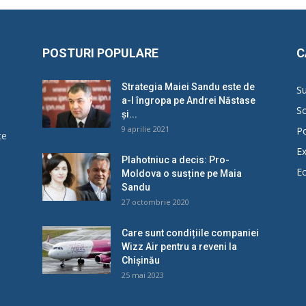
POSTURI POPULARE
C
Strategia Maiei Sandu este de
Su
a-l îngropa pe Andrei Năstase
So
și...
9 aprilie 2021
Po
ce
Ex
Plahotniuc a decis: Pro-
E
Moldova o susține pe Maia
u
Sandu
27 octombrie 2020
Care sunt condițiile companiei
Wizz Air pentru a reveni la
Chișinău
25 mai 2023