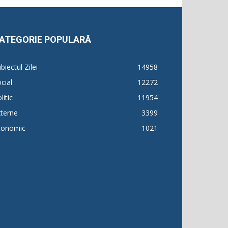
ATEGORIE POPULARĂ
biectul Zilei
14958
cial
12272
litic
11954
terne
3399
conomic
1021