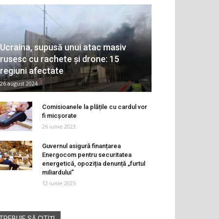
Ucraina, supusă unui atac masiv
rusesc cu rachete și drone: 15
regiuni afectate
26 august 2024
Comisioanele la plățile cu cardul vor
fi micșorate
26 iunie 2023
Guvernul asigură finanțarea
Energocom pentru securitatea
energetică, opoziția denunță „furtul
miliardului”
12 iunie 2025
TREBUIE SĂ CITIȚI