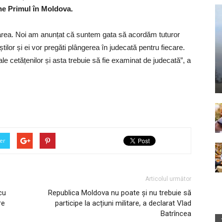
ne Primul în Moldova.
ințarea. Noi am anunțat că suntem gata să acordăm tuturor
știlor și ei vor pregăti plângerea în judecată pentru fiecare.
ale cetățenilor și asta trebuie să fie examinat de judecată”, a
er
Articolul următor
cu
Republica Moldova nu poate și nu trebuie să
re
participe la acțiuni militare, a declarat Vlad
Batrîncea