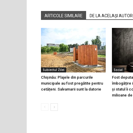
ARTICOLE SIMILARE
DE LA ACELAȘI AUTOR
Subiectul Zilei
Social
Chișinău: Plajele din parcurile
Fost deputa
municipale au fost pregătite pentru
îmbogățire i
cetățeni. Salvamarii sunt la datorie
și statul îi
milioane de 