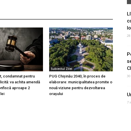
L
c
I
28
P
s
C
Subiectul Zilei
30
t, condamnat pentru
PUG Chișinău 2040, în proces de
licită: va achita amendă
elaborare: municipalitatea promite o
 confiscă aproape 2
nouă viziune pentru dezvoltarea
lei
orașului
U
7 