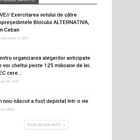
IVE// Exercitarea votului de către
opreședintele Blocului ALTERNATIVA,
on Ceban
 septembrie 2025
entru organizarea alegerilor anticipate
e vor cheltui peste 125 milioane de lei.
EC cere...
 aprilie 2021
n nou-născut a fost depistat într-o vie
iulie 2020
Încărcați mai multe