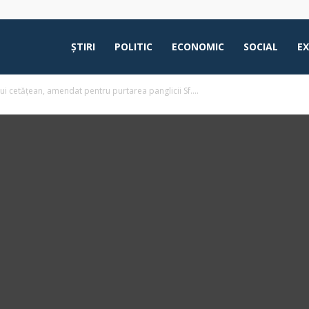
ŞTIRI
POLITIC
ECONOMIC
SOCIAL
E
ui cetățean, amendat pentru purtarea panglicii Sf....