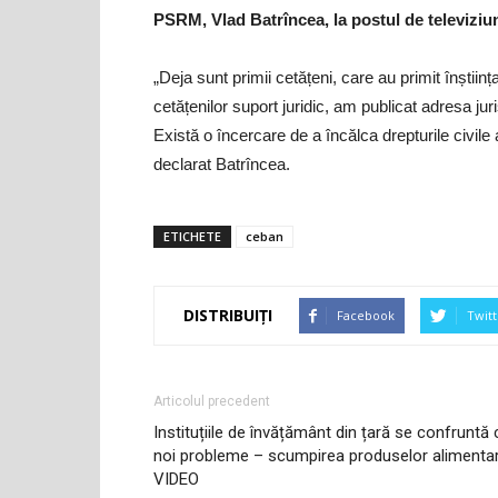
PSRM, Vlad Batrîncea, la postul de televiziu
„Deja sunt primii cetățeni, care au primit înști
cetățenilor suport juridic, am publicat adresa juri
Există o încercare de a încălca drepturile civile 
declarat Batrîncea.
ETICHETE
ceban
DISTRIBUIȚI
Facebook
Twitt
Articolul precedent
Instituțiile de învățământ din țară se confruntă 
noi probleme – scumpirea produselor alimenta
VIDEO