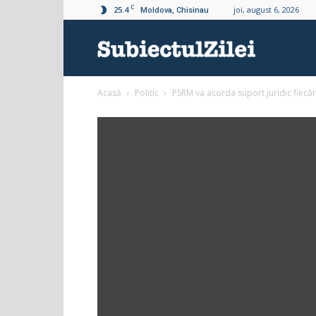
C
25.4
joi, august 6, 2026
Moldova, Chisinau
Subiectul
Acasă
Politic
PSRM va acorda suport juridic fiecăr
Zilei