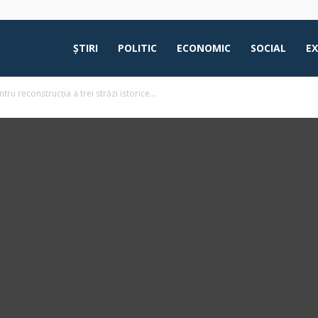
ŞTIRI
POLITIC
ECONOMIC
SOCIAL
E
u reconstrucția a trei străzi istorice...