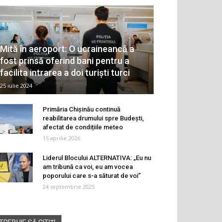
Mită în aeroport: O ucraineancă a
fost prinsă oferind bani pentru a
facilita intrarea a doi turiști turci
25 iulie 2024
Primăria Chișinău continuă
reabilitarea drumului spre Budești,
afectat de condițiile meteo
15 aprilie 2026
Liderul Blocului ALTERNATIVA: „Eu nu
am tribună ca voi, eu am vocea
poporului care s-a săturat de voi”
24 septembrie 2025