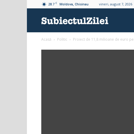
C
28.7
vineri, august 7, 2026
Moldova, Chisinau
Subiectul
Acasă
Politic
Proiect de 11,8 milioane de euro pentr
Zilei