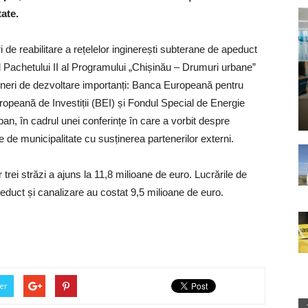
tate.
ri de reabilitare a rețelelor inginerești subterane de apeduct
ul Pachetului II al Programului „Chișinău – Drumuri urbane”
rteneri de dezvoltare importanți: Banca Europeană pentru
peană de Investiții (BEI) și Fondul Special de Energie
n, în cadrul unei conferințe în care a vorbit despre
e de municipalitate cu susținerea partenerilor externi.
r trei străzi a ajuns la 11,8 milioane de euro. Lucrările de
apeduct și canalizare au costat 9,5 milioane de euro.
er