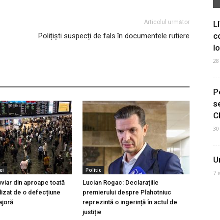
Articolul următor
L
c
Polițiști suspecți de fals în documentele rutiere
I
28
P
s
C
30
U
ei
Politic
7 
oviar din aproape toată
Lucian Rogac: Declarațiile
lizat de o defecțiune
premierului despre Plahotniuc
ajoră
reprezintă o ingerință în actul de
justiție