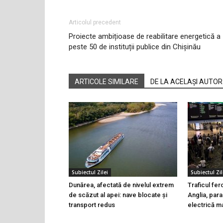
Articolul precedent
Proiecte ambițioase de reabilitare energetică a
peste 50 de instituții publice din Chișinău
ARTICOLE SIMILARE
DE LA ACELAȘI AUTOR
Subiectul Zilei
Subiectul Zil
Dunărea, afectată de nivelul extrem
Traficul fer
de scăzut al apei: nave blocate și
Anglia, para
transport redus
electrică m