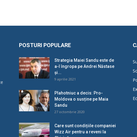
POSTURI POPULARE
C
Strategia Maiei Sandu este de
Su
a-l îngropa pe Andrei Năstase
So
și...
9 aprilie 2021
Po
ce
Ex
Plahotniuc a decis: Pro-
E
Moldova o susține pe Maia
u
Sandu
27 octombrie 2020
Care sunt condițiile companiei
Wizz Air pentru a reveni la