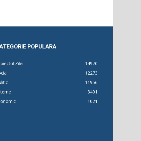
ATEGORIE POPULARĂ
biectul Zilei
14970
cial
12273
litic
11956
terne
3401
conomic
1021