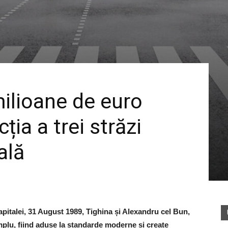
milioane de euro
ția a trei străzi
ală
Capitalei, 31 August 1989, Tighina și Alexandru cel Bun,
amplu, fiind aduse la standarde moderne și create