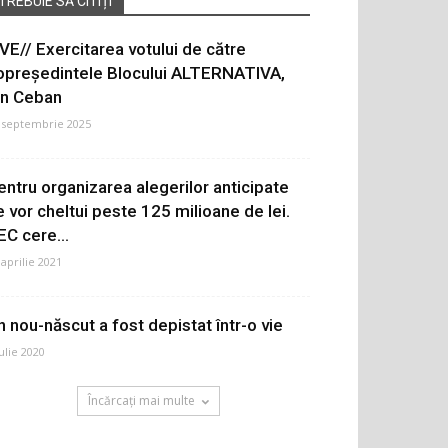
TREBUIE SĂ CITIȚI
IVE// Exercitarea votului de către
opreședintele Blocului ALTERNATIVA,
on Ceban
 septembrie 2025
entru organizarea alegerilor anticipate
e vor cheltui peste 125 milioane de lei.
EC cere...
 aprilie 2021
n nou-născut a fost depistat într-o vie
iulie 2020
Încărcați mai multe