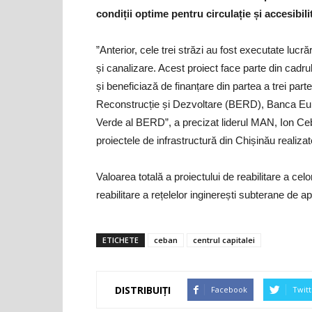
condiții optime pentru circulație și accesibili
”Anterior, cele trei străzi au fost executate lucră
și canalizare. Acest proiect face parte din cadr
și beneficiază de finanțare din partea a trei pa
Reconstrucție și Dezvoltare (BERD), Banca Euro
Verde al BERD”, a precizat liderul MAN, Ion Ceba
proiectele de infrastructură din Chișinău realizat
Valoarea totală a proiectului de reabilitare a celo
reabilitare a rețelelor inginerești subterane de 
ETICHETE
ceban
centrul capitalei
DISTRIBUIȚI
Facebook
Twitt