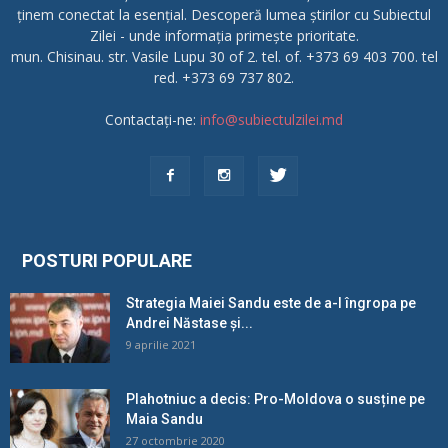
ținem conectat la esențial. Descoperă lumea știrilor cu Subiectul
Zilei - unde informația primește prioritate.
mun. Chisinau. str. Vasile Lupu 30 of 2. tel. of. +373 69 403 700. tel
red. +373 69 737 802.
Contactați-ne:
info@subiectulzilei.md
POSTURI POPULARE
Strategia Maiei Sandu este de a-l îngropa pe
Andrei Năstase și...
9 aprilie 2021
Plahotniuc a decis: Pro-Moldova o susține pe
Maia Sandu
27 octombrie 2020