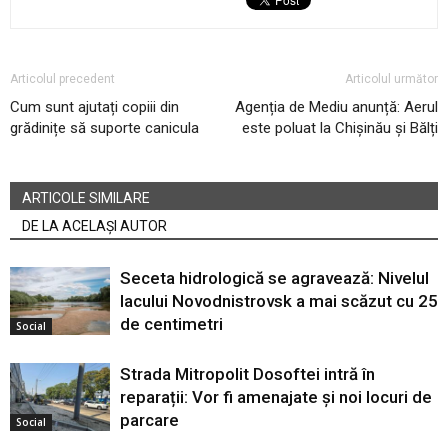
Articolul precedent
Articolul următor
Cum sunt ajutați copiii din
Agenția de Mediu anunță: Aerul
grădinițe să suporte canicula
este poluat la Chișinău și Bălți
ARTICOLE SIMILARE
DE LA ACELAȘI AUTOR
Seceta hidrologică se agravează: Nivelul
lacului Novodnistrovsk a mai scăzut cu 25
de centimetri
Social
Strada Mitropolit Dosoftei intră în
reparații: Vor fi amenajate și noi locuri de
parcare
Social