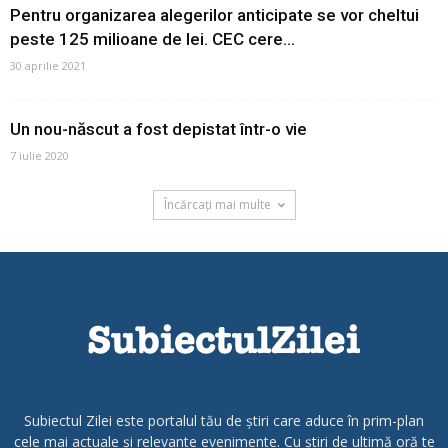
Pentru organizarea alegerilor anticipate se vor cheltui
peste 125 milioane de lei. CEC cere...
30 aprilie 2021
Un nou-născut a fost depistat într-o vie
7 iulie 2020
Încărcați mai multe
Subiectul Zilei este portalul tău de știri care aduce în prim-plan
cele mai actuale și relevante evenimente. Cu știri de ultimă oră te