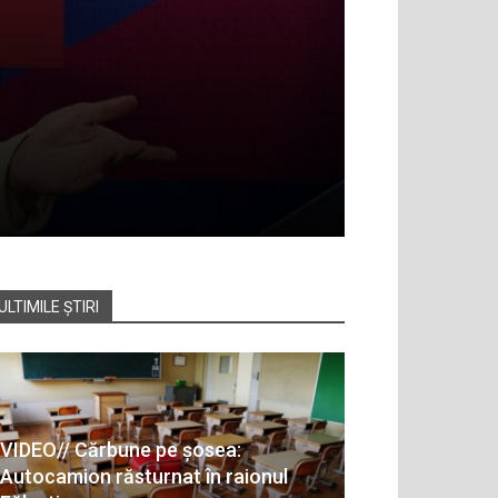
ULTIMILE ȘTIRI
VIDEO// Cărbune pe șosea:
Autocamion răsturnat în raionul