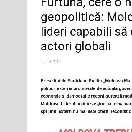
Furtună, cere o 
geopolitică: Mol
lideri capabili să
actori globali
25 mai 2026
Președintele Partidului Politic „Moldova Mare
politicii externe promovate de actuala guvern
economie și demografie reconfigurează modul
Moldova. Liderul politic susține că reevaluar
sprijinul extern nu mai este oferit necondițio