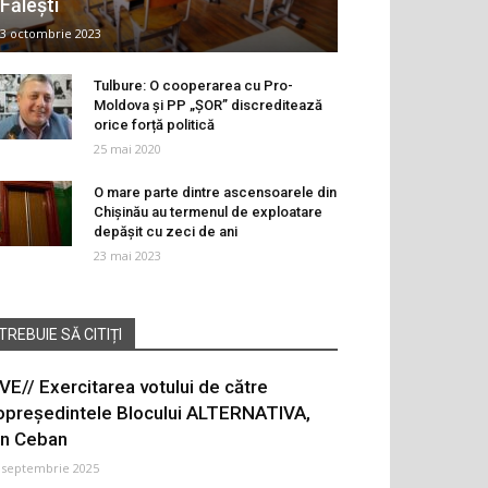
Fălești
3 octombrie 2023
Tulbure: O cooperarea cu Pro-
Moldova și PP „ȘOR” discreditează
orice forță politică
25 mai 2020
O mare parte dintre ascensoarele din
Chișinău au termenul de exploatare
depășit cu zeci de ani
23 mai 2023
TREBUIE SĂ CITIȚI
IVE// Exercitarea votului de către
opreședintele Blocului ALTERNATIVA,
on Ceban
 septembrie 2025