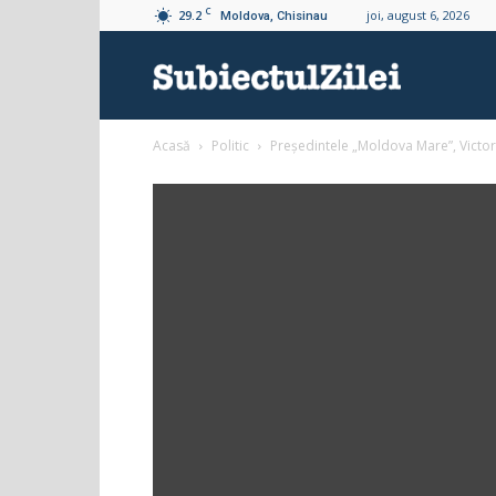
C
29.2
joi, august 6, 2026
Moldova, Chisinau
Subiectul
Acasă
Politic
Președintele „Moldova Mare”, Victor
Zilei