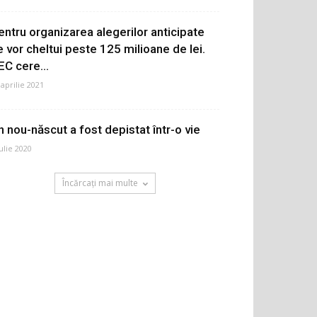
entru organizarea alegerilor anticipate
e vor cheltui peste 125 milioane de lei.
EC cere...
 aprilie 2021
n nou-născut a fost depistat într-o vie
iulie 2020
Încărcați mai multe