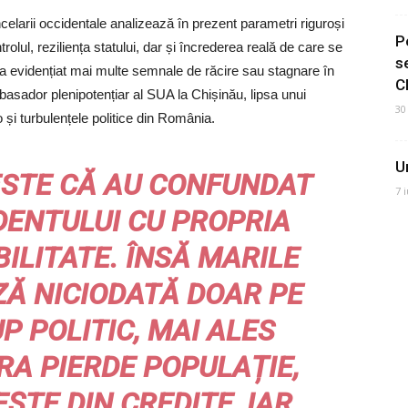
elarii occidentale analizează în prezent parametri riguroși
P
olul, reziliența statului, dar și încrederea reală de care se
s
ă a evidențiat mai multe semnale de răcire sau stagnare în
C
basador plenipotențiar al SUA la Chișinău, lipsa unui
30
și turbulențele politice din România.
U
ESTE CĂ AU CONFUNDAT
7 
DENTULUI CU PROPRIA
ILITATE. ÎNSĂ MARILE
ZĂ NICIODATĂ DOAR PE
P POLITIC, MAI ALES
RA PIERDE POPULAȚIE,
ȘTE DIN CREDITE, IAR