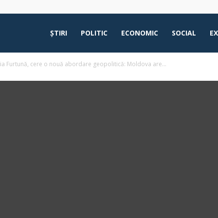
ŞTIRI
POLITIC
ECONOMIC
SOCIAL
E
ia Furtună, cere o nouă abordare geopolitică: Moldova are...