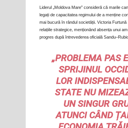
Liderul „Moldova Mare” consideră că marile canc
legați de capacitatea regimului de a menține contr
mai bucură în rândul societății. Victoria Furtun
relațiile strategice, menționând absența unui am
progres după întrevederea oficială Sandu–Rubio 
„PROBLEMA PAS 
SPRIJINUL OCCI
LOR INDISPENSAB
STATE NU MIZEA
UN SINGUR GRU
ATUNCI CÂND ȚA
ECONOMIA TRĂIE