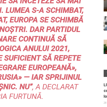
E SĂ ÎNCETEZE SĂ MAI
I. LUMEA S-A SCHIMBAT,
AT, EUROPA SE SCHIMBĂ
 NOȘTRI. DAR PARTIDUL
NARE CONTINUĂ SĂ
OGICA ANULUI 2021,
 SUFICIENT SĂ REPETE
TEGRARE EUROPEANĂ»,
USIA» — IAR SPRIJINUL
ȘNIC. NU”
, A DECLARAT
L
c
IA FURTUNĂ.
I
28