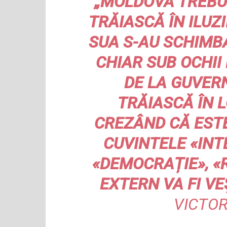
„MOLDOVA TREBUI
TRĂIASCĂ ÎN ILUZI
SUA S-AU SCHIMB
CHIAR SUB OCHII
DE LA GUVER
TRĂIASCĂ ÎN L
CREZÂND CĂ ESTE
CUVINTELE «IN
«DEMOCRAȚIE», «R
EXTERN VA FI VE
VICTOR