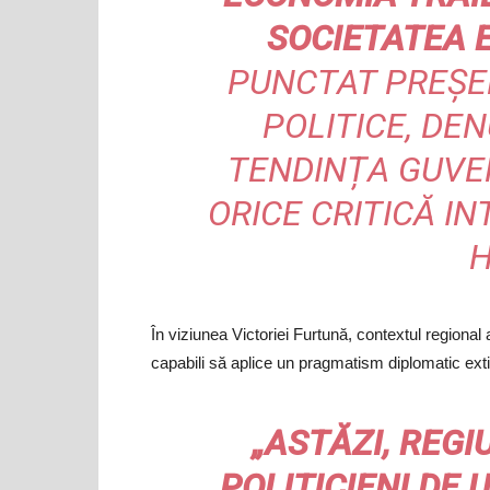
SOCIETATEA 
PUNCTAT PREȘE
POLITICE, D
TENDINȚA GUVER
ORICE CRITICĂ I
H
În viziunea Victoriei Furtună, contextul regional 
capabili să aplice un pragmatism diplomatic extin
„ASTĂZI, REGI
POLITICIENI DE 