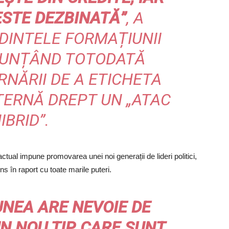
ESTE DEZBINATĂ”
, A
DINTELE FORMAȚIUNII
ENUNȚÂND TOTODATĂ
NĂRII DE A ETICHETA
NTERNĂ DREPT UN „ATAC
IBRID”.
actual impune promovarea unei noi generații de lideri politici,
s în raport cu toate marile puteri.
UNEA ARE NEVOIE DE
UN NOU TIP, CARE SUNT