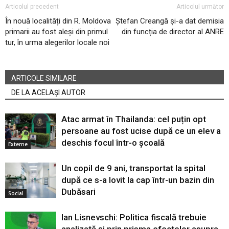
Articolul precedent
Articolul următor
În nouă localități din R. Moldova
Ștefan Creangă și-a dat demisia
primarii au fost aleși din primul
din funcția de director al ANRE
tur, în urma alegerilor locale noi
ARTICOLE SIMILARE
DE LA ACELAȘI AUTOR
Atac armat în Thailanda: cel puțin opt
persoane au fost ucise după ce un elev a
deschis focul într-o școală
Externe
Un copil de 9 ani, transportat la spital
după ce s-a lovit la cap într-un bazin din
Dubăsari
Social
Ian Lisnevschi: Politica fiscală trebuie