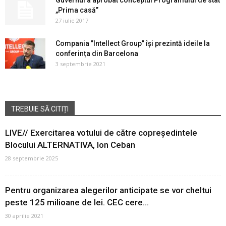
Guvernul a aprobat conceptul Programului de stat
„Prima casă”
27 iulie 2017
Compania ”Intellect Group” își prezintă ideile la
conferința din Barcelona
3 septembrie 2021
TREBUIE SĂ CITIȚI
LIVE// Exercitarea votului de către copreședintele
Blocului ALTERNATIVA, Ion Ceban
28 septembrie 2025
Pentru organizarea alegerilor anticipate se vor cheltui
peste 125 milioane de lei. CEC cere...
30 aprilie 2021