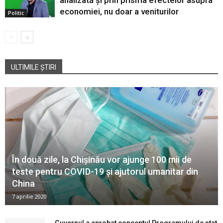
analizată și prin prisma efectelor asupra
economiei, nu doar a veniturilor
Politic
ULTIMILE ȘTIRI
În două zile, la Chișinău vor ajunge 100 mii de
teste pentru COVID-19 și ajutorul umanitar din
China
7 aprilie 2020