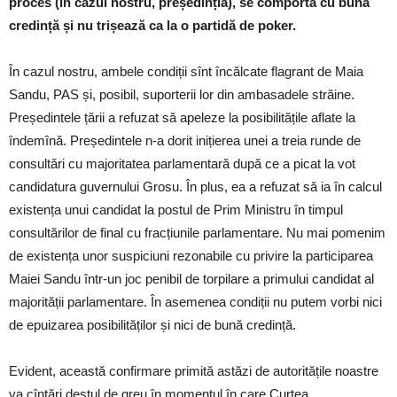
proces (în cazul nostru, președinția), se comportă cu bună
credință și nu trișează ca la o partidă de poker.
În cazul nostru, ambele condiții sînt încălcate flagrant de Maia
Sandu, PAS și, posibil, suporterii lor din ambasadele străine.
Președintele țării a refuzat să apeleze la posibilitățile aflate la
îndemînă. Președintele n-a dorit inițierea unei a treia runde de
consultări cu majoritatea parlamentară după ce a picat la vot
candidatura guvernului Grosu. În plus, ea a refuzat să ia în calcul
existența unui candidat la postul de Prim Ministru în timpul
consultărilor de final cu fracțiunile parlamentare. Nu mai pomenim
de existența unor suspiciuni rezonabile cu privire la participarea
Maiei Sandu într-un joc penibil de torpilare a primului candidat al
majorității parlamentare. În asemenea condiții nu putem vorbi nici
de epuizarea posibilităților și nici de bună credință.
Evident, această confirmare primită astăzi de autoritățile noastre
va cîntări destul de greu în momentul în care Curtea