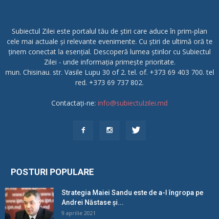
Subiectul Zilei este portalul tău de știri care aduce în prim-plan
cele mai actuale și relevante evenimente. Cu știri de ultimă oră te
ținem conectat la esențial. Descoperă lumea știrilor cu Subiectul
Zilei - unde informația primește prioritate.
mun. Chisinau. str. Vasile Lupu 30 of 2. tel. of. +373 69 403 700. tel
red. +373 69 737 802.
Contactați-ne:
info@subiectulzilei.md
POSTURI POPULARE
Strategia Maiei Sandu este de a-l îngropa pe
Andrei Năstase și...
9 aprilie 2021