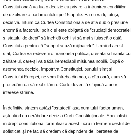
Constituțională va lua o decizie cu privire la întrunirea condițiilor
de dizolvare a parlamentului pe 15 aprilie. Ea nu va fi, totuși,
decisivă. Intuim că Curtea Constituțională se află sub o presiune
enormă a factorului politic și este obligată de ”cruciații democrației
și statului de drept” să închidă ochii și să mai siluiască o dată
Constituția pentru că ”scopul scuză mijloacele”. Urmînd acest
sfat, Curtea va redeveni o marionetă politică, dresată și hrănită cu
zăhărelul, care-și va trăda iremediabil misiunea nobilă. După o
asemenea decizie, împotriva Constituției, bunului simț și
Consiliului Europei, ne vom întreba din nou, a cîta oară, cum să
procedăm ca să reabilităm o Curte devenită slujnică a unor
interese străine.
În definitiv, sîntem astăzi ”ostatecii” așa numitului factor uman,
așteptînd cu nerăbdare decizia Curții Constituționale. Specialiștii
în drept constituțional formulează acest lucru în termeni destul de
sofisticați și ne fac să credem că depindem de libertatea de