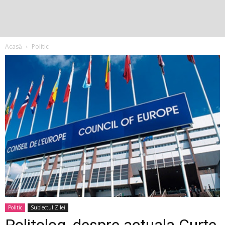
Acasă
Politic
Politic
Subiectul Zilei
Politolog, despre actuala Curțe