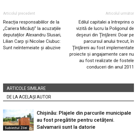
Articolul precedent
Articolul următor
Reacția responsabililor de la
Edilul capitalei a întreprins o
„Cariera Micăuți” la acuzațiile
vizită de lucru la Poligonul de
deputaților Alexandru Slusari,
deşeuri din Ţînţăreni: Doar pe
Lilian Carp și Nicolae Ciubuc:
parcursul anului trecut, în
Sunt neîntemeiate și abuzive
Ţînţăreni au fost implementate
proiecte și angajamente care nu
au fost realizate de fostele
conduceri din anul 2011
ARTICOLE SIMILARE
DE LA ACELAȘI AUTOR
Chișinău: Plajele din parcurile municipale
au fost pregătite pentru cetățeni.
Salvamarii sunt la datorie
Subiectul Zilei