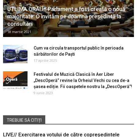
UTLIMA ORĂ! În Parlament a fost creată o nouă
majoritate: O invităm pe doamna președintă la
consultări
18 martie 2021
Cum va circula transportul public în perioada
sărbătorilor de Paști
17 aprilie 2025
Festivalul de Muzică Clasică în Aer Liber
„DescOperă” revine la Orheiul Vechi cu cea de-a
șasea ediție. Fii oaspetele nostru la „DescOperă”!
9 iunie 2023
TREBUIE SĂ CITIȚI
LIVE// Exercitarea votului de către copreședintele