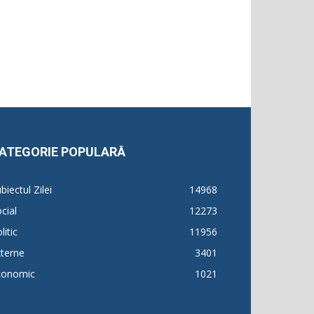
ATEGORIE POPULARĂ
biectul Zilei
14968
cial
12273
litic
11956
terne
3401
conomic
1021