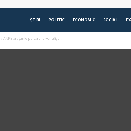
ŞTIRI
POLITIC
ECONOMIC
SOCIAL
E
la ANRE prețurile pe care le vor afișa...