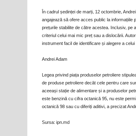
În cadrul ședinței de marți, 12 octombrie, Andr
angajează să ofere acces public la informațiile p
prețurile stabilite de către acestea. Inclusiv, pe
criteriul celui mai mic preț sau a dislocării. Auto
instrument facil de identificare și alegere a cel
Andrei Adam
Legea privind piața produselor petroliere stipule
de produse petroliere decât cele pentru care sunt
aceeași stație de alimentare și a produselor petro
este benzină cu cifra octanică 95, nu este perm
octanică 98 sau cu diferiți aditivi, a precizat An
Sursa: ipn.md