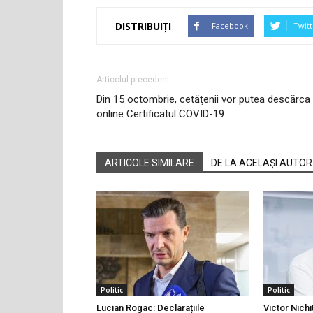
DISTRIBUIȚI
Facebook
Twitt
Articolul precedent
Din 15 octombrie, cetăţenii vor putea descărca
online Certificatul COVID-19
ARTICOLE SIMILARE
DE LA ACELAȘI AUTOR
Politic
Politic
Lucian Rogac: Declarațiile
Victor Nichi