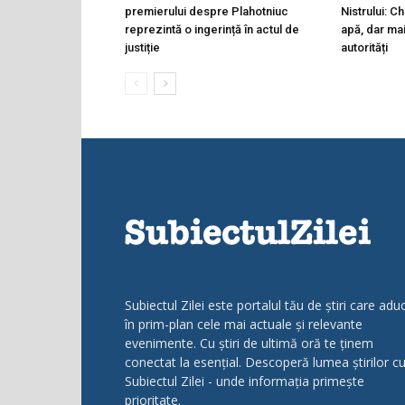
premierului despre Plahotniuc
Nistrului: C
reprezintă o ingerință în actul de
apă, dar ma
justiție
autorități
Subiectul Zilei este portalul tău de știri care adu
în prim-plan cele mai actuale și relevante
evenimente. Cu știri de ultimă oră te ținem
conectat la esențial. Descoperă lumea știrilor c
Subiectul Zilei - unde informația primește
prioritate.