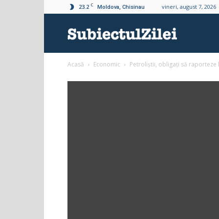
C
23.2
vineri, august 7, 2026
Moldova, Chisinau
Subiectul
Acasă
Economic
Petroliștii, obligați să raporteze 
Zilei