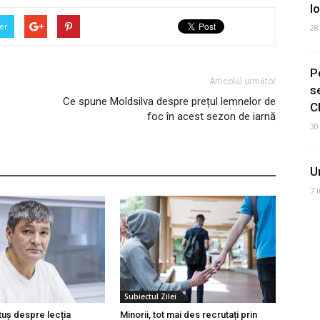
I
er
28
P
Articolul următor
s
Ce spune Moldsilva despre prețul lemnelor de
C
foc în acest sezon de iarnă
30
U
7 
Subiectul Zilei
tuș despre lecția
Minorii, tot mai des recrutați prin