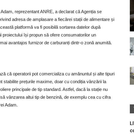
ei Adam, reprezentant ANRE, a declarat că Agenția se
rivind adresa de amplasare a fiecărei stații de alimentare și
 această platformă va fi posibilă sortarea datelor după
rii proiectului își propun să ofere consumatorilor un
ui mai avantajos furnizor de carburanți dintr-o zonă anumită.
ază că operatorii pot comercializa cu amănuntul și alte tipuri
 stabilite prețurile maxime, doar cu condiția vânzării la
liere principale de tip standard. Astfel, dacă la stație nu
isă vânzarea altui tip de benzină, de exemplu cea cu cifra
drei Adam.
L
c