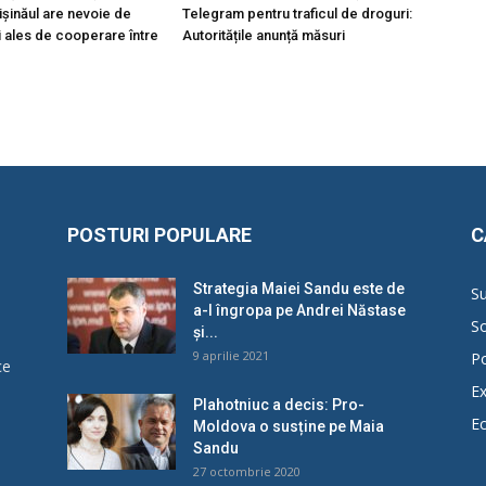
hișinăul are nevoie de
Telegram pentru traficul de droguri:
i ales de cooperare între
Autoritățile anunță măsuri
POSTURI POPULARE
C
Strategia Maiei Sandu este de
Su
a-l îngropa pe Andrei Năstase
So
și...
9 aprilie 2021
Po
ce
Ex
Plahotniuc a decis: Pro-
E
Moldova o susține pe Maia
u
Sandu
27 octombrie 2020