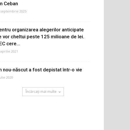
on Ceban
 septembrie 2025
entru organizarea alegerilor anticipate
e vor cheltui peste 125 milioane de lei.
EC cere...
 aprilie 2021
n nou-născut a fost depistat într-o vie
iulie 2020
Încărcați mai multe