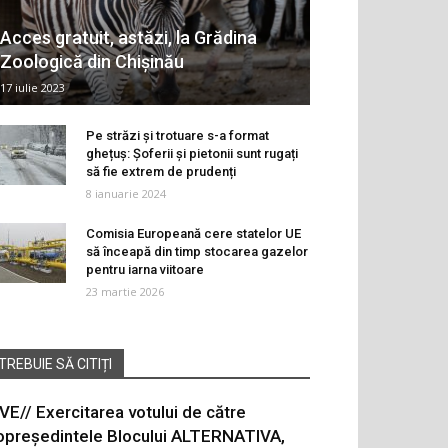
Acces gratuit, astăzi, la Grădina
Zoologică din Chișinău
17 iulie 2023
Pe străzi și trotuare s-a format
ghețuș: Șoferii și pietonii sunt rugați
să fie extrem de prudenți
8 ianuarie 2024
Comisia Europeană cere statelor UE
să înceapă din timp stocarea gazelor
pentru iarna viitoare
23 martie 2026
TREBUIE SĂ CITIȚI
IVE// Exercitarea votului de către
opreședintele Blocului ALTERNATIVA,