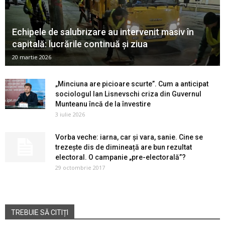
Echipele de salubrizare au intervenit masiv în
capitală: lucrările continuă și ziua
20 martie 2026
„Minciuna are picioare scurte”. Cum a anticipat
sociologul Ian Lisnevschi criza din Guvernul
Munteanu încă de la învestire
3 iulie 2026
Vorba veche: iarna, car și vara, sanie. Cine se
trezește dis de dimineață are bun rezultat
electoral. O campanie „pre-electorală”?
29 octombrie 2017
TREBUIE SĂ CITIȚI