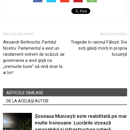
Articolul precedent
Articolul următor
Alexandr Berlinschii, Partidul
Tragedie în raionul Fălești: Doi
Nostru: Parlamentul a avut un
soți găsiți morți în propria
randament extrem de scăzut, iar
locuință
guvernarea a avut grijă ca
„vremurile bune” să vină doar la
ai lor!
ARTICOLE SIMILARE
DE LA ACELAȘI AUTOR
Șoseaua Muncești este reabilitată pe mai
multe tronsoane. Lucrările vizează
carosabilul și infrastructura rutieră