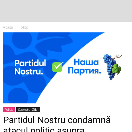
Acasă
Politic
Politic
Subiectul Zilei
Partidul Nostru condamnă
atacul politic asupra