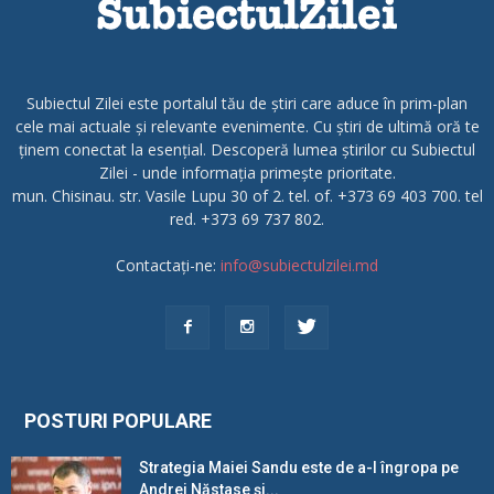
Subiectul Zilei este portalul tău de știri care aduce în prim-plan
cele mai actuale și relevante evenimente. Cu știri de ultimă oră te
ținem conectat la esențial. Descoperă lumea știrilor cu Subiectul
Zilei - unde informația primește prioritate.
mun. Chisinau. str. Vasile Lupu 30 of 2. tel. of. +373 69 403 700. tel
red. +373 69 737 802.
Contactați-ne:
info@subiectulzilei.md
POSTURI POPULARE
Strategia Maiei Sandu este de a-l îngropa pe
Andrei Năstase și...