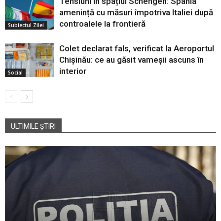
Tensiuni în spațiul Schengen: Spania
amenință cu măsuri împotriva Italiei după
controalele la frontieră
Subiectul Zilei
Colet declarat fals, verificat la Aeroportul
Chișinău: ce au găsit vameșii ascuns în
interior
Social
ULTIMILE ȘTIRI