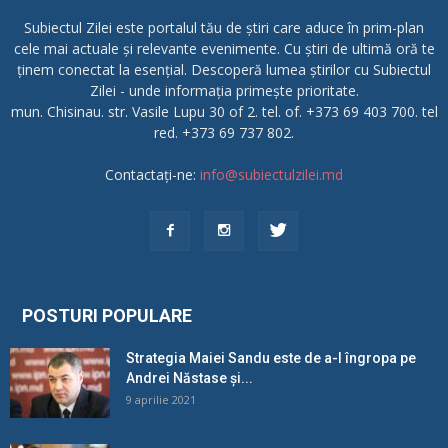
Subiectul Zilei este portalul tău de știri care aduce în prim-plan
cele mai actuale și relevante evenimente. Cu știri de ultimă oră te
ținem conectat la esențial. Descoperă lumea știrilor cu Subiectul
Zilei - unde informația primește prioritate.
mun. Chisinau. str. Vasile Lupu 30 of 2. tel. of. +373 69 403 700. tel
red. +373 69 737 802.
Contactați-ne:
info@subiectulzilei.md
POSTURI POPULARE
Strategia Maiei Sandu este de a-l îngropa pe
Andrei Năstase și...
9 aprilie 2021