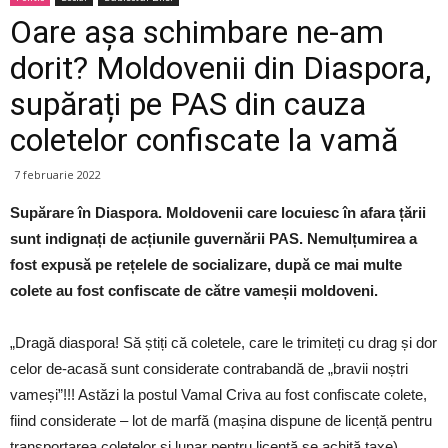
Oare așa schimbare ne-am
dorit? Moldovenii din Diaspora,
supărați pe PAS din cauza
coletelor confiscate la vamă
7 februarie 2022
Supărare în Diaspora. Moldovenii care locuiesc în afara țării
sunt indignați de acțiunile guvernării PAS. Nemulțumirea a
fost expusă pe rețelele de socializare, după ce mai multe
colete au fost confiscate de către vameșii moldoveni.
„Dragă diaspora! Să știți că coletele, care le trimiteți cu drag și dor
celor de-acasă sunt considerate contrabandă de „bravii noștri
vameși”!!! Astăzi la postul Vamal Criva au fost confiscate colete,
fiind considerate – lot de marfă (mașina dispune de licență pentru
transportarea coletelor și lunar pentru licență se achită taxe).