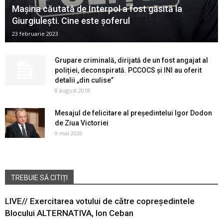
Mașina căutată de Interpol a fost găsită la
Giurgiulești. Cine este șoferul
23 februarie 2023
Grupare criminală, dirijată de un fost angajat al
poliției, deconspirată. PCCOCS și INI au oferit
detalii „din culise”
8 august 2018
Mesajul de felicitare al președintelui Igor Dodon
de Ziua Victoriei
9 mai 2020
TREBUIE SĂ CITIȚI
LIVE// Exercitarea votului de către copreședintele
Blocului ALTERNATIVA, Ion Ceban