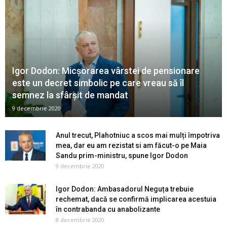
Igor Dodon: Micșorarea vârstei de pensionare
este un decret simbolic pe care vreau să îl
semnez la sfârșit de mandat
9 decembrie 2020
Anul trecut, Plahotniuc a scos mai mulți împotriva
mea, dar eu am rezistat si am făcut-o pe Maia
Sandu prim-ministru, spune Igor Dodon
9 decembrie 2020
Igor Dodon: Ambasadorul Neguța trebuie
rechemat, dacă se confirmă implicarea acestuia
în contrabanda cu anabolizante
8 decembrie 2020