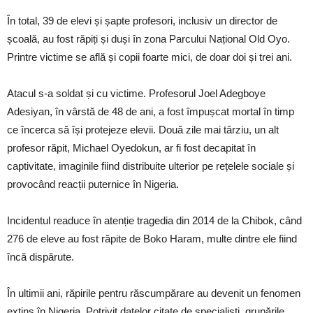
În total, 39 de elevi și șapte profesori, inclusiv un director de
școală, au fost răpiți și duși în zona Parcului Național Old Oyo.
Printre victime se află și copii foarte mici, de doar doi și trei ani.
Atacul s-a soldat și cu victime. Profesorul Joel Adegboye
Adesiyan, în vârstă de 48 de ani, a fost împușcat mortal în timp
ce încerca să își protejeze elevii. Două zile mai târziu, un alt
profesor răpit, Michael Oyedokun, ar fi fost decapitat în
captivitate, imaginile fiind distribuite ulterior pe rețelele sociale și
provocând reacții puternice în Nigeria.
Incidentul readuce în atenție tragedia din 2014 de la Chibok, când
276 de eleve au fost răpite de Boko Haram, multe dintre ele fiind
încă dispărute.
În ultimii ani, răpirile pentru răscumpărare au devenit un fenomen
extins în Nigeria. Potrivit datelor citate de specialiști, grupările