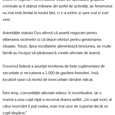
criminale ar fi obținut milioane din astfel de activități, iar fenomenul
nu mai este limitat la nordul țării, ci s-a extins și spre sud și sud-
vest.
Autoritățile statului Oyo afirmă că poartă negocieri pentru
eliberarea victimelor și că depun eforturi pentru gestionarea
situației. Totuși, lipsa rezultatelor alimentează tensiunea, iar multe
familii au început să părăsească zonele afectate de teamă.
Guvernul federal a anunțat trimiterea de forțe suplimentare de
securitate și recrutarea a 1.000 de gardieni forestieri, însă
locuitorii spun că nivelul de insecuritate rămâne ridicat.
Între timp, comunitățile afectate trăiesc în incertitudine, iar o
mamă a unui copil răpit a rezumat drama astfel: „Un copil mort, al
cărui mormânt îl poți vedea, este mai ușor de suportat decât un
copil dispărut.”