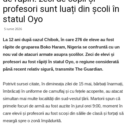
profesori sunt luați din școli în
statul Oyo
5 iunie 2026
La 12 ani după cazul Chibok, în care 276 de eleve au fost
răpite de gruparea Boko Haram, Nigeria se confruntă cu un
nou val de atacuri armate asupra școlilor. Zeci de elevi și
profesori au fost răpiți în statul Oyo, o regiune considerată
până recent relativ sigură, transmite The Guardian.
Potrivit sursei citate, în dimineața zilei de 15 mai, bărbați înarmați,
îmbrăcați în uniforme de camuflaj și cu fețele acoperite, au atacat
simultan mai multe localități din sud-vestul țării. Martorii spun că
primele focuri de armă au fost auzite în jurul orei 9:00, moment în
care elevii și profesorii au fost scoși din sălile de clasă și forțați să
meargă spre o zonă împădurită.