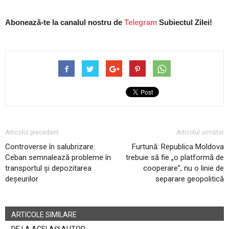
Abonează-te la canalul nostru de
Telegram
Subiectul Zilei!
Articolul precedent
Articolul următor
Controverse în salubrizare:
Furtună: Republica Moldova
Ceban semnalează probleme în
trebuie să fie „o platformă de
transportul și depozitarea
cooperare”, nu o linie de
deșeurilor
separare geopolitică
ARTICOLE SIMILARE
DE LA ACELAȘI AUTOR