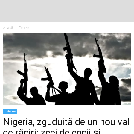
Acasă
Externe
Externe
Nigeria, zguduită de un nou val
de răpiri: zeci de copii și