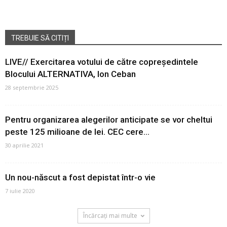
TREBUIE SĂ CITIȚI
LIVE// Exercitarea votului de către copreședintele
Blocului ALTERNATIVA, Ion Ceban
28 septembrie 2025
Pentru organizarea alegerilor anticipate se vor cheltui
peste 125 milioane de lei. CEC cere...
30 aprilie 2021
Un nou-născut a fost depistat într-o vie
7 iulie 2020
Încărcați mai multe