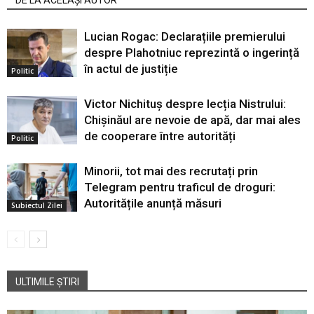
Lucian Rogac: Declarațiile premierului
despre Plahotniuc reprezintă o ingerință
în actul de justiție
Politic
Victor Nichituș despre lecția Nistrului:
Chișinăul are nevoie de apă, dar mai ales
de cooperare între autorități
Politic
Minorii, tot mai des recrutați prin
Telegram pentru traficul de droguri:
Autoritățile anunță măsuri
Subiectul Zilei
ULTIMILE ȘTIRI