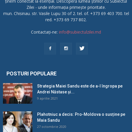
ținem conectat la esențial. Descoperă lumea știrilor cu Subiectul
Zilei - unde informația primește prioritate.
mun. Chisinau. str. Vasile Lupu 30 of 2. tel. of. +373 69 403 700. tel
red. +373 69 737 802.
Contactați-ne:
info@subiectulzilei.md
POSTURI POPULARE
Strategia Maiei Sandu este de a-l îngropa pe
Andrei Năstase și...
9 aprilie 2021
Plahotniuc a decis: Pro-Moldova o susține pe
Maia Sandu
27 octombrie 2020