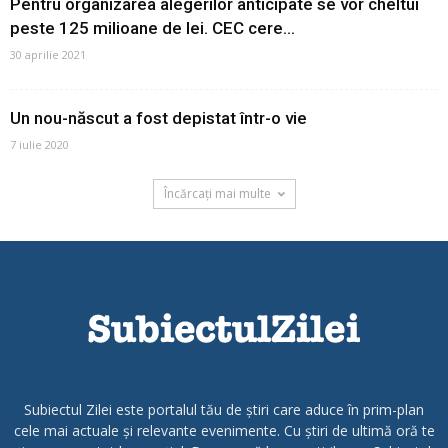
Pentru organizarea alegerilor anticipate se vor cheltui
peste 125 milioane de lei. CEC cere...
30 aprilie 2021
Un nou-născut a fost depistat într-o vie
7 iulie 2020
Încărcați mai multe
Subiectul Zilei este portalul tău de știri care aduce în prim-plan
cele mai actuale și relevante evenimente. Cu știri de ultimă oră te