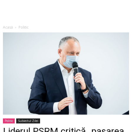
Acasă
Politic
Politic
Subiectul Zilei
Liderul PSRM critică „pasarea