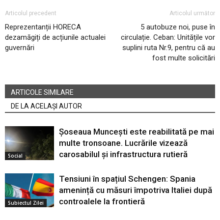
Articolul precedent
Articolul următor
Reprezentanții HORECA
5 autobuze noi, puse în
dezamăgiți de acțiunile actualei
circulație. Ceban: Unitățile vor
guvernări
suplini ruta Nr.9, pentru că au
fost multe solicitări
ARTICOLE SIMILARE
DE LA ACELAȘI AUTOR
Șoseaua Muncești este reabilitată pe mai
multe tronsoane. Lucrările vizează
carosabilul și infrastructura rutieră
Social
Tensiuni în spațiul Schengen: Spania
amenință cu măsuri împotriva Italiei după
controalele la frontieră
Subiectul Zilei