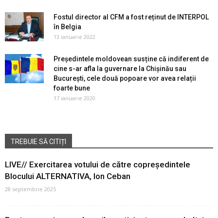
Fostul director al CFM a fost reținut de INTERPOL
în Belgia
13 ianuarie 2022
Președintele moldovean susține că indiferent de
cine s-ar afla la guvernare la Chișinău sau
București, cele două popoare vor avea relații
foarte bune
17 ianuarie 2020
TREBUIE SĂ CITIȚI
LIVE// Exercitarea votului de către copreședintele
Blocului ALTERNATIVA, Ion Ceban
28 septembrie 2025