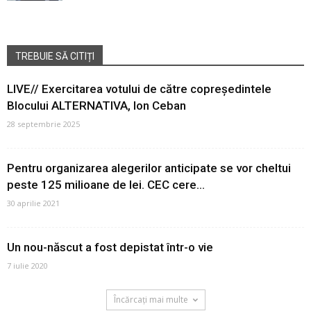
TREBUIE SĂ CITIȚI
LIVE// Exercitarea votului de către copreședintele
Blocului ALTERNATIVA, Ion Ceban
28 septembrie 2025
Pentru organizarea alegerilor anticipate se vor cheltui
peste 125 milioane de lei. CEC cere...
30 aprilie 2021
Un nou-născut a fost depistat într-o vie
7 iulie 2020
Încărcați mai multe