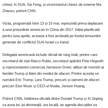
chinez în SUA, Xie Feng, și viceministrul chinez de externe Ma
Zhaoxu, potrivit CNN.
Vizita, programată între 13 și 15 mai, reprezintă prima deplasare
a unui președinte american în China din 2017. Inițial planificată
pentru luna aprilie, aceasta a fost amânată pe fondul tensiunilor
generate de conflictul SUA-Israel cu Iranul.
Delegația americană include oficiali de rang înalt, printre care
secretarul de stat Marco Rubio, secretarul apărării Pete Hegseth
și reprezentantul comercial Jamieson Greer, alături de membri ai
familiei Trump și lideri din mediul de afaceri. Printre aceștia se
numără Eric Trump, Lara Trump, precum și oameni de afaceri
precum Elon Musk și CEO-ul Nvidia, Jensen Huang.
Potrivit CNN, întâlnirea oficială dintre Donald Trump și Xi Jinping
va avea loc joi dimineață, ora locală, iar agenda discuțiilor va